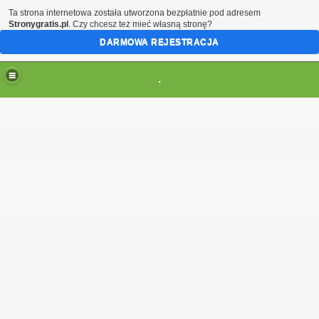
Ta strona internetowa została utworzona bezpłatnie pod adresem
Stronygratis.pl
. Czy chcesz też mieć własną stronę?
DARMOWA REJESTRACJA
.
(brak zmiany ustawienia przeglądarki oznacza zgodę na to