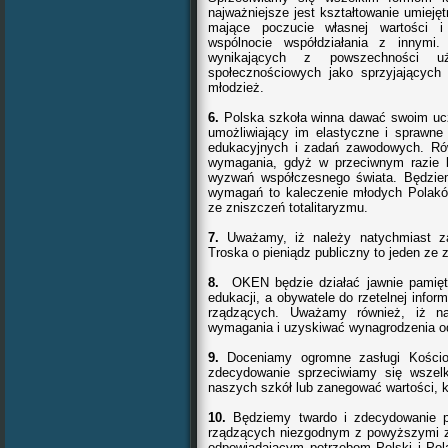
najważniejsze jest kształtowanie umieję
mające poczucie własnej wartości i
wspólnocie współdziałania z innymi
wynikających z powszechności uż
społecznościowych jako sprzyjających
młodzież.
6.
Polska szkoła winna dawać swoim ucz
umożliwiający im elastyczne i sprawne
edukacyjnych i zadań zawodowych. Ró
wymagania, gdyż w przeciwnym razie bę
wyzwań współczesnego świata. Będziem
wymagań to kaleczenie młodych Polaków
ze zniszczeń totalitaryzmu.
7.
Uważamy, iż należy natychmiast zap
Troska o pieniądz publiczny to jeden ze
8.
OKEN będzie działać jawnie pamięt
edukacji, a obywatele do rzetelnej infor
rządzących. Uważamy również, iż n
wymagania i uzyskiwać wynagrodzenia od
9.
Doceniamy ogromne zasługi Kościoł
zdecydowanie sprzeciwiamy się wszelk
naszych szkół lub zanegować wartości, k
10.
Będziemy twardo i zdecydowanie p
rządzących niezgodnym z powyższymi za
odpowiadającym potrzebom Polski i Pol