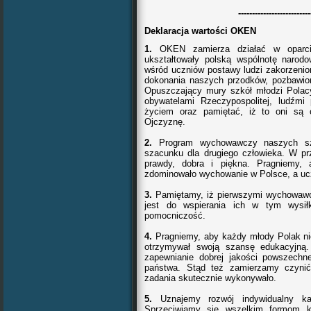
--------------------------
Deklaracja wartości OKEN
1.
OKEN zamierza działać w oparciu 
ukształtowały polską wspólnotę narodo
wśród uczniów postawy ludzi zakorzenion
dokonania naszych przodków, pozbawi
Opuszczający mury szkół młodzi Polacy
obywatelami Rzeczypospolitej, ludźmi
życiem oraz pamiętać, iż to oni są o
Ojczyznę.
2.
Program wychowawczy naszych szkó
szacunku dla drugiego człowieka. W pr
prawdy, dobra i piękna. Pragniemy, 
zdominowało wychowanie w Polsce, a uc
3.
Pamiętamy, iż pierwszymi wychowawc
jest do wspierania ich w tym wysił
pomocniczość.
4.
Pragniemy, aby każdy młody Polak ni
otrzymywał swoją szansę edukacyjną.
zapewnianie dobrej jakości powszechn
państwa. Stąd też zamierzamy czynić
zadania skutecznie wykonywało.
5.
Uznajemy rozwój indywidualny ka
Sprzeciwiamy się wszelkim formom ko