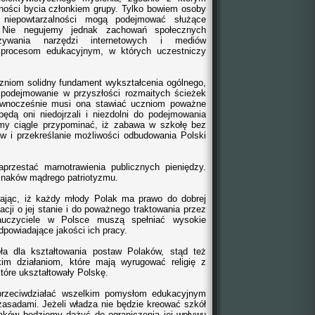
tności bycia członkiem grupy. Tylko bowiem osoby
 niepowtarzalności mogą podejmować służące
. Nie negujemy jednak zachowań społecznych
ywania narzędzi internetowych i mediów
 procesom edukacyjnym, w których uczestniczy
niom solidny fundament wykształcenia ogólnego,
 podejmowanie w przyszłości rozmaitych ścieżek
wnocześnie musi ona stawiać uczniom poważne
dą oni niedojrzali i niezdolni do podejmowania
y ciągle przypominać, iż zabawa w szkołę bez
 i przekreślanie możliwości odbudowania Polski
rzestać marnotrawienia publicznych pieniędzy.
 znaków mądrego patriotyzmu.
ając, iż każdy młody Polak ma prawo do dobrej
macji o jej stanie i do poważnego traktowania przez
auczyciele w Polsce muszą spełniać wysokie
powiadające jakości ich pracy.
a dla kształtowania postaw Polaków, stąd też
im działaniom, które mają wyrugować religię z
tóre ukształtowały Polskę.
rzeciwdziałać wszelkim pomysłom edukacyjnym
sadami. Jeżeli władza nie będzie kreować szkół
aków będziemy dążyć do ograniczenia jej wpływu