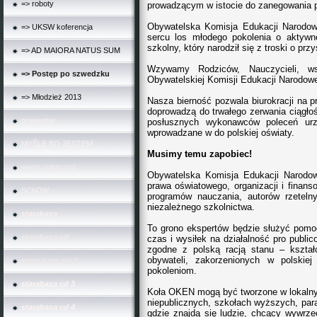
=> roboty
prowadzącym w istocie do zanegowania po
Obywatelska Komisja Edukacji Narodow
=> UKSW koferencja
sercu los młodego pokolenia o aktywn
szkolny, który narodził się z troski o pr
=> AD MAIORA NATUS SUM
Wzywamy Rodziców, Nauczycieli, ws
=> Postęp po szwedzku
Obywatelskiej Komisji Edukacji Narodowe
=> Młodzież 2013
Nasza bierność pozwala biurokracji na p
doprowadzą do trwałego zerwania ciągłoś
prewenter
posłusznych wykonawców poleceń ur
wprowadzane w do polskiej oświaty.
MYŠLĘ BO JESTEM
Musimy temu zapobiec!
warto zobaczyć
Obywatelska Komisja Edukacji Narodow
prawa oświatowego, organizacji i finanso
SChDW
programów nauczania, autorów rzeteln
niezależnego szkolnictwa.
starabaza
To grono ekspertów będzie służyć pomo
starabaza cd
czas i wysiłek na działalność pro public
zgodne z polską racją stanu – kszta
obywateli, zakorzenionych w polskiej
stara baza cd 2
pokoleniom.
starabaza cd 3
Koła OKEN mogą być tworzone w lokalnyc
niepublicznych, szkołach wyższych, par
starabaza cd 4
gdzie znajdą się ludzie, chcący wywrze