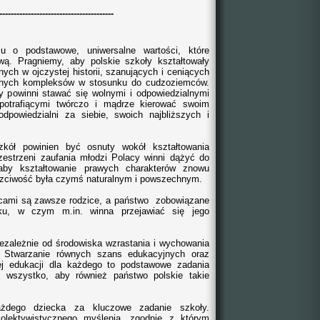
----------------------------------------
o podstawowe, uniwersalne wartości, które
wą. Pragniemy, aby polskie szkoły kształtowały
ych w ojczystej historii, szanujących i ceniących
onych kompleksów w stosunku do cudzoziemców.
 powinni stawać się wolnymi i odpowiedzialnymi
 potrafiącymi twórczo i mądrze kierować swoim
dpowiedzialni za siebie, swoich najbliższych i
ł powinien być osnuty wokół kształtowania
zestrzeni zaufania młodzi Polacy winni dążyć do
aby kształtowanie prawych charakterów znowu
zciwość była czymś naturalnym i powszechnym.
ami są zawsze rodzice, a państwo zobowiązane
ku, w czym m.in. winna przejawiać się jego
ezależnie od środowiska wzrastania i wychowania
 Stwarzanie równych szans edukacyjnych oraz
ej edukacji dla każdego to podstawowe zadania
 wszystko, aby również państwo polskie takie
żdego dziecka za kluczowe zadanie szkoły.
lektywistycznego myślenia, zgodnie z którym