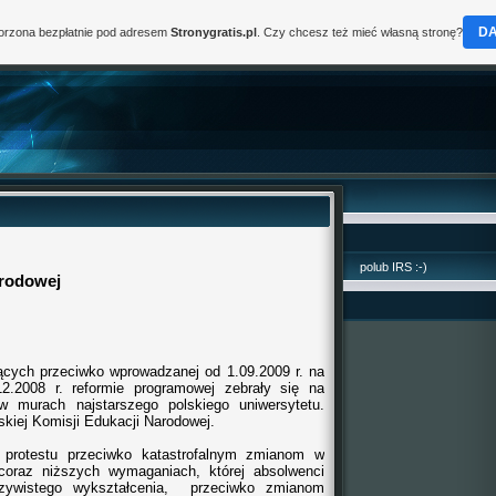
D
worzona bezpłatnie pod adresem
Stronygratis.pl
. Czy chcesz też mieć własną stronę?
polub IRS :-)
arodowej
ących przeciwko wprowadzanej od 1.09.2009 r. na
.2008 r. reformie programowej zebrały się na
 murach najstarszego polskiego uniwersytetu.
kiej Komisji Edukacji Narodowej.
 protestu przeciwko katastrofalnym zmianom w
 coraz niższych wymaganiach, której absolwenci
czywistego wykształcenia, przeciwko zmianom