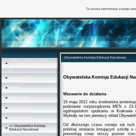
Ta strona internetowa została ut
Obywatelska Komisja Edukacji Narodowej
UWAGA! Ta strona używa
cookies (brak zmiany ustawienia
przeglądarki oznacza zgodę na
to)
Obywatelska Komisja Edukacji N
strona główna
projekty
Wezwanie do działania
PUBLIKCJE
19 maja 2012 roku środowiska protestuj
podstawie rozporządzenia MEN z 23.12
oferta Instytutu
ogólnopolskim spotkaniu w Krakowie w
Wybrały na nim pierwszy skład Obywatels
Instytut poleca
Od dłuższego czasu rozwija się ruch
=> Obywatelska Komisja
polskiej oświacie kreującym szkołę o
Edukacji Narodowej
prezentują coraz niższy poziom rze