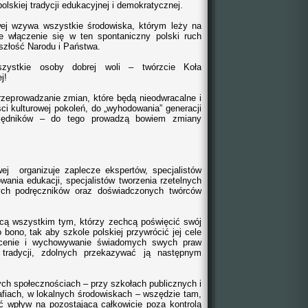
lskiej tradycji edukacyjnej i demokratycznej.
ej wzywa wszystkie środowiska, którym leży na
e włączenie się w ten spontaniczny polski ruch
zyszłość Narodu i Państwa.
zystkie osoby dobrej woli – twórzcie Koła
j!
rzeprowadzanie zmian, które będą nieodwracalne i
ci kulturowej pokoleń, do „wyhodowania” generacji
zędników – do tego prowadzą bowiem zmiany
ej organizuje zaplecze ekspertów, specjalistów
wania edukacji, specjalistów tworzenia rzetelnych
ych podręczników oraz doświadczonych twórców
cą wszystkim tym, którzy zechcą poświęcić swój
o bono, tak aby szkole polskiej przywrócić jej cele
łcenie i wychowywanie świadomych swych praw
 tradycji, zdolnych przekazywać ją następnym
h społecznościach – przy szkołach publicznych i
afiach, w lokalnych środowiskach – wszędzie tam,
ć wpływ na pozostającą całkowicie poza kontrolą