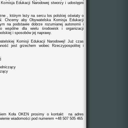
 Komisja Edukacji Narodowej stworzy i udostępni
e , którym leży na sercu los polskiej oświaty o
N. Chcemy aby Obywatelska Komisja Edukacji
ym na podstawie dobrze rozumianej autonomii i
o wspólne dla wielu środowisk i organizacji
olskiej i sposobów jej naprawy.
telskiej Komisji Edukacji Narodowej! Już czas
nność jest grzechem wobec Rzeczypospolitej i
j
wodniczący
czący
eniem Koła OKEN prosimy o kontakt na adres
wienie wiadomości pod numerem +48 507 505 465