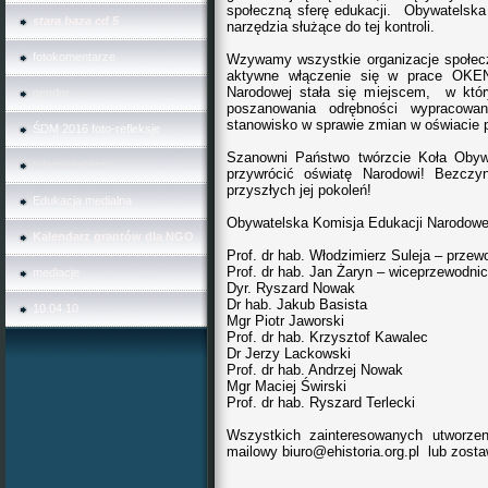
społeczną sferę edukacji. Obywatelska
stara baza cd 5
narzędzia służące do tej kontroli.
fotokomentarze
Wzywamy wszystkie organizacje społeczn
aktywne włączenie się w prace OKE
Narodowej stała się miejscem, w któr
gender
poszanowania odrębności wypracowan
stanowisko w sprawie zmian w oświacie p
ŚDM 2016 foto-refleksje
Szanowni Państwo twórzcie Koła Obywa
telemarketerzy
przywrócić oświatę Narodowi! Bezczy
przyszłych jej pokoleń!
Edukacja medialna
Obywatelska Komisja Edukacji Narodowe
Kalendarz grantów dla NGO
Prof. dr hab. Włodzimierz Suleja – prze
Prof. dr hab. Jan Żaryn – wiceprzewodni
mediacje
Dyr. Ryszard Nowak
Dr hab. Jakub Basista
10.04.10
Mgr Piotr Jaworski
Prof. dr hab. Krzysztof Kawalec
Dr Jerzy Lackowski
Prof. dr hab. Andrzej Nowak
Mgr Maciej Świrski
Prof. dr hab. Ryszard Terlecki
Wszystkich zainteresowanych utworz
mailowy
biuro@ehistoria.org.pl
lub zosta