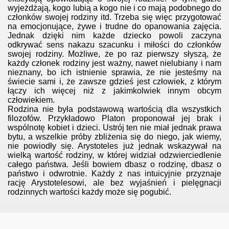
wyjeżdżają, kogo lubią a kogo nie i co mają podobnego do
członków swojej rodziny itd. Trzeba się więc przygotować
na emocjonujące, żywe i trudne do opanowania zajęcia.
Jednak dzięki nim każde dziecko powoli zaczyna
odkrywać sens nakazu szacunku i miłości do członków
swojej rodziny. Możliwe, że po raz pierwszy słyszą, że
każdy członek rodziny jest ważny, nawet nielubiany i nam
nieznany, bo ich istnienie sprawia, że nie jesteśmy na
świecie sami i, że zawsze gdzieś jest człowiek, z którym
łączy ich więcej niż z jakimkolwiek innym obcym
człowiekiem.
Rodzina nie była podstawową wartością dla wszystkich
filozofów. Przykładowo Platon proponował jej brak i
wspólnotę kobiet i dzieci. Ustrój ten nie miał jednak prawa
bytu, a wszelkie próby zbliżenia się do niego, jak wiemy,
nie powiodły się. Arystoteles już jednak wskazywał na
wielką wartość rodziny, w której widział odzwierciedlenie
całego państwa. Jeśli bowiem dbasz o rodzinę, dbasz o
państwo i odwrotnie. Każdy z nas intuicyjnie przyznaje
rację Arystotelesowi, ale bez wyjaśnień i pielęgnacji
rodzinnych wartości każdy może się pogubić.