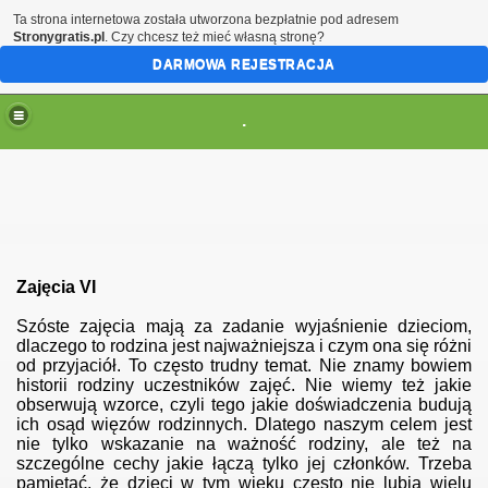
Ta strona internetowa została utworzona bezpłatnie pod adresem
Stronygratis.pl
. Czy chcesz też mieć własną stronę?
DARMOWA REJESTRACJA
.
(brak zmiany ustawienia przeglądarki oznacza zgodę na to
Zajęcia VI
Szóste zajęcia mają za zadanie wyjaśnienie dzieciom,
dlaczego to rodzina jest najważniejsza i czym ona się różni
od przyjaciół. To często trudny temat. Nie znamy bowiem
historii rodziny uczestników zajęć. Nie wiemy też jakie
obserwują wzorce, czyli tego jakie doświadczenia budują
ich osąd więzów rodzinnych. Dlatego naszym celem jest
nie tylko wskazanie na ważność rodziny, ale też na
szczególne cechy jakie łączą tylko jej członków. Trzeba
pamiętać, że dzieci w tym wieku często nie lubią wielu