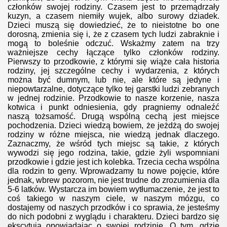
członków swojej rodziny. Czasem jest to przemądrzały
kuzyn, a czasem niemiły wujek, albo surowy dziadek.
Dzieci muszą się dowiedzieć, że to nieistotne bo one
dorosną, zmienia się i, że z czasem tych ludzi zabraknie i
mogą to boleśnie odczuć. Wskażmy zatem na trzy
ważniejsze cechy łączące tylko członków rodziny.
Pierwszy to przodkowie, z którymi się wiąże cała historia
rodziny, jej szczególne cechy i wydarzenia, z których
można być dumnym, lub nie, ale które są jedyne i
niepowtarzalne, dotyczące tylko tej garstki ludzi zebranych
w jednej rodzinie. Przodkowie to nasze korzenie, nasza
kotwica i punkt odniesienia, gdy pragniemy odnaleźć
naszą tożsamość. Drugą wspólną cechą jest miejsce
pochodzenia. Dzieci wiedzą bowiem, że jeżdżą do swojej
rodziny w różne miejsca, nie wiedzą jednak dlaczego.
Zaznaczmy, że wśród tych miejsc są takie, z których
wywodzi się jego rodzina, takie, gdzie żyli wspomniani
przodkowie i gdzie jest ich kolebka. Trzecia cecha wspólna
dla rodzin to geny. Wprowadzamy tu nowe pojęcie, które
jednak, wbrew pozorom, nie jest trudne do zrozumienia dla
5-6 latków. Wystarcza im bowiem wytłumaczenie, że jest to
coś takiego w naszym ciele, w naszym mózgu, co
dostajemy od naszych przodków i co sprawia, że jesteśmy
do nich podobni z wyglądu i charakteru. Dzieci bardzo się
ekscytują opowiadając o swojej rodzinie. O tym, gdzie