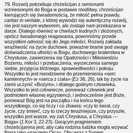
79.
Rozwój potrzebuje chrześcijan z ramionami
wzniesionymi do Boga w postawie modlitwy, chrześcijan
kierujących się świadomością, że miłość pełna prawdy,
caritas in veritate
, z której wywodzi się autentyczny rozwój,
nie jest naszym wytworem, ale zostaje nam przekazana w
darze. Dlatego również w chwilach trudnych i złożonych,
oprócz świadomego reagowania, powinniśmy przede
wszystkim odnosić się do Jego miłości. Rozwój zakłada
wrażliwość na życie duchowe, poważne branie pod uwagę
doświadczenia ufności w Bogu, duchowego braterstwa w
Chrystusie, zawierzenia się Opatrzności i Miłosierdziu
Bożemu, miłości i przebaczenia, wyrzeczenia samego
siebie, przyjęcia bliźniego, sprawiedliwości i pokoju.
Wszystko to jest nieodzowne do przemienienia «serc
kamiennych» w «serca z ciała» (
Ez
36, 26), tak by życie na
ziemi uczynić «Bożym», i dlatego godnym człowieka.
Wszystko to jest
człowiecze
, ponieważ człowiek jest
podmiotem własnej egzystencji, i jednocześnie jest
Boże
,
ponieważ Bóg jest na początku i na końcu tego
wszystkiego, co się liczy i co zbawia: «czy to świat, czy
życie, czy śmierć, czy to rzeczy teraźniejsze, czy przyszłe,
wszystko jest wasze, wy zaś Chrystusa, a Chrystus —
Boga» (
1
Kor
3, 22-23). Gorącym pragnieniem
chrześcijanina jest, aby cała rodzina ludzka mogła wzywać
Boga jako «naszego Ojca». Oby wraz z Synem