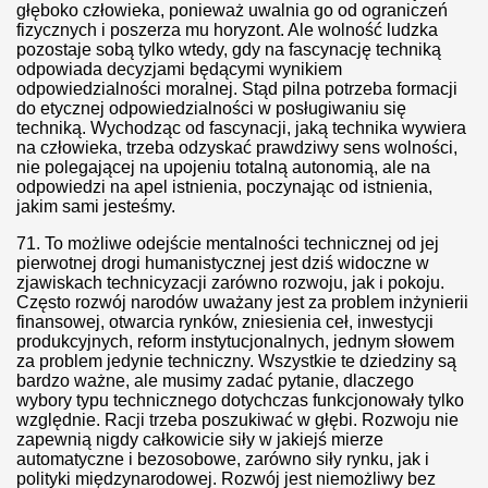
głęboko człowieka, ponieważ uwalnia go od ograniczeń
demograficzna jest największym zagrożeniem naszego narod
fizycznych i poszerza mu horyzont. Ale wolność ludzka
pozostaje sobą tylko wtedy, gdy na fascynację techniką
 pedagogiczny sprzeciw
odpowiada decyzjami będącymi wynikiem
odpowiedzialności moralnej. Stąd pilna potrzeba formacji
do etycznej odpowiedzialności w posługiwaniu się
 od porażki i odniosły sukces
techniką. Wychodząc od fascynacji, jaką technika wywiera
na człowieka, trzeba odzyskać prawdziwy sens wolności,
a i rodziny to zbrodnia
nie polegającej na upojeniu totalną autonomią, ale na
odpowiedzi na apel istnienia, poczynając od istnienia,
014
jakim sami jesteśmy.
71.
To możliwe odejście mentalności technicznej od jej
odniowej diecie medialnej”
pierwotnej drogi humanistycznej jest dziś widoczne w
zjawiskach technicyzacji zarówno rozwoju, jak i pokoju.
tu z pogadanką dla młodzieży w gimnazjum
Często rozwój narodów uważany jest za problem inżynierii
finansowej, otwarcia rynków, zniesienia ceł, inwestycji
 przed islamem?
produkcyjnych, reform instytucjonalnych, jednym słowem
za problem jedynie techniczny. Wszystkie te dziedziny są
bardzo ważne, ale musimy zadać pytanie, dlaczego
olne z okazji dnia humanizmu
wybory typu technicznego dotychczas funkcjonowały tylko
względnie. Racji trzeba poszukiwać w głębi. Rozwoju nie
zapewnią nigdy całkowicie siły w jakiejś mierze
automatyczne i bezosobowe, zarówno siły rynku, jak i
polityki międzynarodowej. Rozwój jest niemożliwy bez