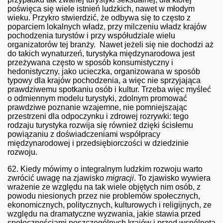
poświęca się wiele istnień ludzkich, nawet w młodym
wieku. Przykro stwierdzić, że odbywa się to często z
poparciem lokalnych władz, przy milczeniu władz krajów
pochodzenia turystów i przy współudziale wielu
organizatorów tej branży. Nawet jeżeli się nie dochodzi aż
do takich wynaturzeń, turystyka międzynarodowa jest
przeżywana często w sposób konsumistyczny i
hedonistyczny, jako ucieczka, organizowana w sposób
typowy dla krajów pochodzenia, a więc nie sprzyjająca
prawdziwemu spotkaniu osób i kultur. Trzeba więc myśleć
o odmiennym modelu turystyki, zdolnym promować
prawdziwe poznanie wzajemne, nie pomniejszając
przestrzeni dla odpoczynku i zdrowej rozrywki: tego
rodzaju turystyka rozwija się również dzięki ścisłemu
powiązaniu z doświadczeniami współpracy
międzynarodowej i przedsiębiorczości w dziedzinie
rozwoju.
62.
Kiedy mówimy o integralnym ludzkim rozwoju warto
zwrócić uwagę na zjawisko
migracji
. To zjawisko wywiera
wrażenie ze względu na tak wiele objętych nim osób, z
powodu niesionych przez nie problemów społecznych,
ekonomicznych, politycznych, kulturowych i religijnych, ze
względu na dramatyczne wyzwania, jakie stawia przed
społecznościami poszczególnych krajów i przed wspólnotą