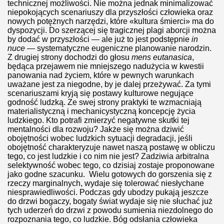
technicznej możliwości. Nie można jednak minimalizować
niepokojących scenariuszy dla przyszłości człowieka oraz
nowych potężnych narzędzi, które «kultura śmierci» ma do
dyspozycji. Do szerzącej się tragicznej plagi aborcji można
by dodać w przyszłości — ale już to jest podstępnie
in
JCA ŚWIĘTEGO FRANCISZKA POŚWIĘCONA TROSCE O W
nuce —
systematyczne eugeniczne planowanie narodzin.
Z drugiej strony dochodzi do głosu
mens eutanasica
,
będąca przejawem nie mniejszego nadużycia w kwestii
panowania nad życiem, które w pewnych warunkach
n mniej. Przyczyna? Niepłodność
uważane jest za niegodne, by je dalej przeżywać. Za tymi
scenariuszami kryją się postawy kulturowe negujące
godność ludzką. Ze swej strony praktyki te wzmacniają
materialistyczną i mechanicystyczną koncepcję życia
ludzkiego. Kto potrafi zmierzyć negatywne skutki tej
 religijne
mentalności dla rozwoju? Jakże się można dziwić
obojętności wobec ludzkich sytuacji degradacji, jeśli
obojętność charakteryzuje nawet naszą postawę w obliczu
tego, co jest ludzkie i co nim nie jest? Zadziwia arbitralna
selektywność wobec tego, co dzisiaj zostaje proponowane
jako godne szacunku. Wielu gotowych do gorszenia się z
rzeczy marginalnych, wydaje się tolerować niesłychane
rozpadają się małżeństwa
niesprawiedliwości. Podczas gdy ubodzy pukają jeszcze
do drzwi bogaczy, bogaty świat wydaje się nie słuchać już
tych uderzeń do drzwi z powodu sumienia niezdolnego do
aktowania pracowników
rozpoznania tego, co ludzkie. Bóg odsłania człowieka