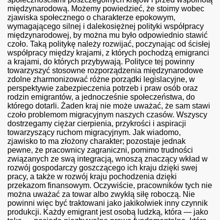
międzynarodową. Możemy powiedzieć, że stoimy wobec
zjawiska społecznego o charakterze epokowym,
wymagającego silnej i dalekosiężnej polityki współpracy
międzynarodowej, by można mu było odpowiednio stawić
czoło. Taką politykę należy rozwijać, poczynając od ścisłej
współpracy między krajami, z których pochodzą emigranci
h
a krajami, do których przybywają. Polityce tej powinny
towarzyszyć stosowne rozporządzenia międzynarodowe
zdolne zharmonizować różne porządki legislacyjne, w
perspektywie zabezpieczenia potrzeb i praw osób oraz
rodzin emigrantów, a jednocześnie społeczeństwa, do
którego dotarli. Żaden kraj nie może uważać, że sam stawi
czoło problemom migracyjnym naszych czasów. Wszyscy
kiem
dostrzegamy ciężar cierpienia, przykrości i aspiracji
towarzyszący ruchom migracyjnym. Jak wiadomo,
zjawisko to ma złożony charakter; pozostaje jednak
bina
pewne, że pracownicy zagraniczni, pomimo trudności
związanych ze swą integracją, wnoszą znaczący wkład w
rozwój gospodarczy goszczącego ich kraju dzięki swej
pracy, a także w rozwój kraju pochodzenia dzięki
przekazom finansowym. Oczywiście, pracowników tych nie
można uważać za towar albo zwykłą siłę roboczą. Nie
powinni więc być traktowani jako jakikolwiek inny czynnik
produkcji. Każdy emigrant jest osobą ludzką, która — jako