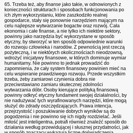
65.
Trzeba też, aby
finanse
jako takie, w odnowionych z
konieczności strukturach i sposobach funkcjonowania po
ich złym wykorzystaniu, które zaszkodziło realnej
gospodarce, stały się ponownie narzędziem mającym na
celu najlepsze wytwarzanie bogactw oraz rozwój. Cała
ekonomia i całe finanse, a nie tylko ich niektóre sektory,
powinny jako narzędzia być wykorzystane w sposób
etyczny, by stworzyć w ten sposób odpowiednie warunki
do rozwoju człowieka i narodów. Z pewnością jest rzeczą
pożyteczną, i w niektórych okolicznościach nieodzowną,
wdrożyć inicjatywy finansowe, w których dominuje wymiar
humanitarny. Nie powinno to jednak prowadzić do
zapomnienia, że cały system finansowy powinien mieć na
celu wspieranie prawdziwego rozwoju. Przede wszystkim
trzeba, żeby zamiarowi czynienia dobra nie
przeciwstawiano zamiaru skutecznej zdolności
wytwarzania dóbr. Osoby kierujące polityką finansową
powinny odkryć etyczny fundament swojej działalności, by
nie nadużywać tych wyrafinowanych narzędzi, które mogą
służyć do zdrady oszczędzających. Prawa intencja,
przejrzystość i poszukiwanie dobrych wyników są do
pogodzenia i nie powinno się ich nigdy rozdzielać. Jeśli
miłość jest inteligentna, potrafi również znaleźć sposób do
działania według przewidującej i słusznej przydatności, jak
w sposób znaczący wykazują liczne doświadczenia