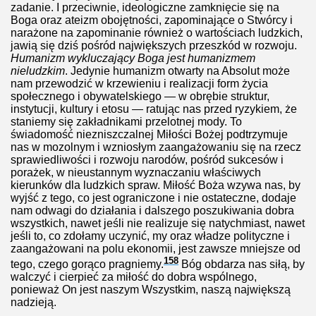
zadanie. I przeciwnie, ideologiczne zamknięcie się na
Boga oraz ateizm obojętności, zapominające o Stwórcy i
narażone na zapominanie również o wartościach ludzkich,
jawią się dziś pośród największych przeszkód w rozwoju.
Humanizm wykluczający Boga jest humanizmem
nieludzkim
. Jedynie humanizm otwarty na Absolut może
nam przewodzić w krzewieniu i realizacji form życia
społecznego i obywatelskiego — w obrębie struktur,
instytucji, kultury i etosu — ratując nas przed ryzykiem, że
staniemy się zakładnikami przelotnej mody. To
świadomość niezniszczalnej Miłości Bożej podtrzymuje
nas w mozolnym i wzniosłym zaangażowaniu się na rzecz
sprawiedliwości i rozwoju narodów, pośród sukcesów i
porażek, w nieustannym wyznaczaniu właściwych
kierunków dla ludzkich spraw. Miłość Boża wzywa nas, by
wyjść z tego, co jest ograniczone i nie ostateczne, dodaje
nam odwagi do działania i dalszego poszukiwania dobra
wszystkich, nawet jeśli nie realizuje się natychmiast, nawet
jeśli to, co zdołamy uczynić, my oraz władze polityczne i
zaangażowani na polu ekonomii, jest zawsze mniejsze od
158
tego, czego gorąco pragniemy.
Bóg obdarza nas siłą, by
walczyć i cierpieć za miłość do dobra wspólnego,
ponieważ On jest naszym Wszystkim, naszą największą
nadzieją.