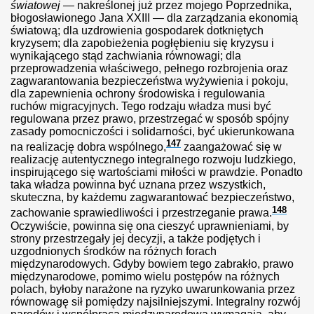
światowej —
nakreślonej już przez mojego Poprzednika,
błogosławionego Jana XXIII — dla zarządzania ekonomią
światową; dla uzdrowienia gospodarek dotkniętych
iwą etycznie
kryzysem; dla zapobieżenia pogłębieniu się kryzysu i
wynikającego stąd zachwiania równowagi; dla
że odebrać każdy
przeprowadzenia właściwego, pełnego rozbrojenia oraz
zagwarantowania bezpieczeństwa wyżywienia i pokoju,
dla zapewnienia ochrony środowiska i regulowania
u w ciąży to przestępstwo?
ruchów migracyjnych. Tego rodzaju władza musi być
regulowana przez prawo, przestrzegać w sposób spójny
zasady pomocniczości i solidarności, być ukierunkowana
147
na realizację dobra wspólnego,
zaangażować się w
lizuje?
realizację autentycznego integralnego rozwoju ludzkiego,
inspirującego się wartościami miłości w prawdzie. Ponadto
taka władza powinna być uznana przez wszystkich,
st z powodu biedy
skuteczna, by każdemu zagwarantować bezpieczeństwo,
148
zachowanie sprawiedliwości i przestrzeganie prawa.
Oczywiście, powinna się ona cieszyć uprawnieniami, by
strony przestrzegały jej decyzji, a także podjętych i
mnazjach
uzgodnionych środków na różnych forach
międzynarodowych. Gdyby bowiem tego zabrakło, prawo
gii została zgwałcona.
międzynarodowe, pomimo wielu postępów na różnych
polach, byłoby narażone na ryzyko uwarunkowania przez
równowagę sił pomiędzy najsilniejszymi. Integralny rozwój
nnością w UE