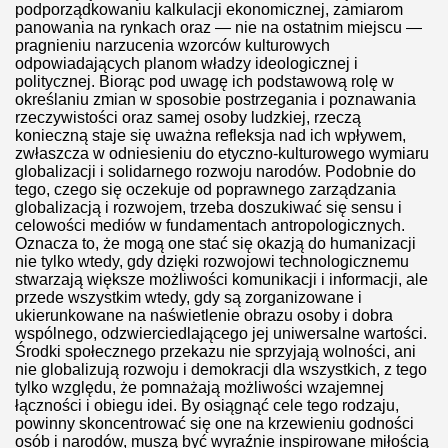
podporządkowaniu kalkulacji ekonomicznej, zamiarom
panowania na rynkach oraz — nie na ostatnim miejscu —
 to rozseksualnieni aroganci?
pragnieniu narzucenia wzorców kulturowych
odpowiadających planom władzy ideologicznej i
konać Polskę
politycznej. Biorąc pod uwagę ich podstawową rolę w
określaniu zmian w sposobie postrzegania i poznawania
u
rzeczywistości oraz samej osoby ludzkiej, rzeczą
konieczną staje się uważna refleksja nad ich wpływem,
zwłaszcza w odniesieniu do etyczno-kulturowego wymiaru
tki?
globalizacji i solidarnego rozwoju narodów. Podobnie do
tego, czego się oczekuje od poprawnego zarządzania
globalizacją i rozwojem, trzeba doszukiwać się sensu i
celowości mediów w fundamentach antropologicznych.
załatwić ojciec każdego chłopca
Oznacza to, że mogą one stać się okazją do humanizacji
nie tylko wtedy, gdy dzięki rozwojowi technologicznemu
stwarzają większe możliwości komunikacji i informacji, ale
 Putin go odznacza
przede wszystkim wtedy, gdy są zorganizowane i
ukierunkowane na naświetlenie obrazu osoby i dobra
wspólnego, odzwierciedlającego jej uniwersalne wartości.
Środki społecznego przekazu nie sprzyjają wolności, ani
IENIA przez chorobę?!
nie globalizują rozwoju i demokracji dla wszystkich, z tego
tylko względu, że pomnażają możliwości wzajemnej
łączności i obiegu idei. By osiągnąć cele tego rodzaju,
powinny skoncentrować się one na krzewieniu godności
osób i narodów, muszą być wyraźnie inspirowane miłością