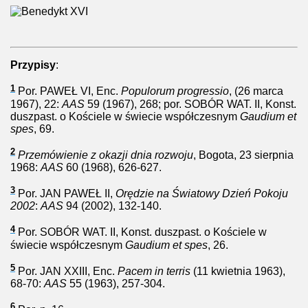
Przypisy
:
1
Por. PAWEŁ VI, Enc.
Populorum progressio
, (26 marca
1967), 22:
AAS
59 (1967), 268; por. SOBÓR WAT. II, Konst.
duszpast. o Kościele w świecie współczesnym
Gaudium et
spes
, 69.
2
Przemówienie z okazji dnia rozwoju
, Bogota, 23 sierpnia
1968:
AAS
60 (1968), 626-627.
3
Por. JAN PAWEŁ II,
Orędzie na Światowy Dzień Pokoju
2002
:
AAS
94 (2002), 132-140.
4
Por. SOBÓR WAT. II, Konst. duszpast. o Kościele w
świecie współczesnym
Gaudium et spes
, 26.
5
Por. JAN XXIII, Enc.
Pacem in terris
(11 kwietnia 1963),
68-70:
AAS
55 (1963), 257-304.
6