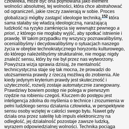
człowieka, może być ona pojmowana jako element
wolności absolutnej, tej wolności, która chce abstrahować
od ograniczeń, jakie rzeczy zawierają w sobie. Proces
a”
152
globalizacji mógłby zastąpić ideologie techniką,
która
sama stałaby się władzą ideologiczną, narażającą
ludzkość na ryzyko zamknięcia się wewnątrz pewnego
a
priori
, z którego nie mogłaby wyjść, aby spotkać istnienie i
Ukrainy i pokłosie
prawdę. W takim przypadku my wszyscy poznawalibyśmy,
ocenialibyśmy i decydowalibyśmy o sytuacjach naszego
oria prawa małżeńskiego
życia w obrębie technokratycznego horyzontu kulturowego,
do którego należelibyśmy strukturalnie, nie mogąc nigdy
znaleźć sensu, który by nie był przez nas wytworzony.
kać z kobietą?
Powyższa wizja sprawia dzisiaj, że mentalność
technicystyczna staje się tak mocna, że prowadzi do
AIZMU: LICZY SIĘ POSTĘPOWANIE
utożsamienia prawdy z rzeczą możliwą do zrobienia. Ale
kiedy jedynym kryterium prawdy jest skuteczność i
órego potrzebujemy.
użyteczność, rozwój zostaje automatycznie zanegowany.
Prawdziwy bowiem postęp nie polega w pierwszym
rzędzie na robieniu czegoś. Kluczem do postępu jest
inteligencja zdolna do myślenia o technice i zrozumienia w
pełni ludzkiego sensu działania człowieka, w perspektywie
sensu osoby wziętej w całości swego bytu. Nawet gdy
działa ona przez satelitę lub impuls elektroniczny na
odległość, jej działalność pozostaje zawsze ludzką,
odziny
wyrazem odpowiedzialnej wolności. Technika pociąga