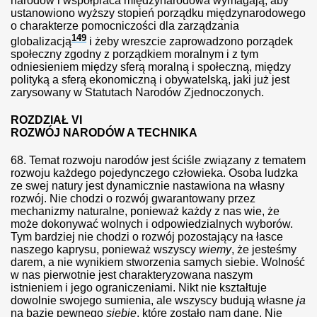
narodów i współpraca międzynarodowa wymagają, aby
ustanowiono wyższy stopień porządku międzynarodowego
o charakterze pomocniczości dla zarządzania
149
globalizacją
i żeby wreszcie zaprowadzono porządek
zy i przeciętnych ludzi
społeczny zgodny z porządkiem moralnym i z tym
odniesieniem między sferą moralną i społeczną, między
polityką a sferą ekonomiczną i obywatelską, jaki już jest
zarysowany w Statutach Narodów Zjednoczonych.
ROZDZIAŁ VI
ROZWÓJ NARODÓW A TECHNIKA
68.
Temat rozwoju narodów jest ściśle związany z tematem
rozwoju każdego pojedynczego człowieka. Osoba ludzka
ze swej natury jest dynamicznie nastawiona na własny
rozwój. Nie chodzi o rozwój gwarantowany przez
inów
mechanizmy naturalne, ponieważ każdy z nas wie, że
może dokonywać wolnych i odpowiedzialnych wyborów.
 rodzice planują bojkot placówki.
Tym bardziej nie chodzi o rozwój pozostający na łasce
naszego kaprysu, ponieważ wszyscy
wiemy
, że jesteśmy
czniowie?
darem, a nie wynikiem stworzenia samych siebie. Wolność
w nas pierwotnie jest charakteryzowana naszym
istnieniem i jego ograniczeniami. Nikt nie kształtuje
latki
dowolnie swojego sumienia, ale wszyscy budują własne
ja
na bazie pewnego
siebie
, które zostało nam dane. Nie