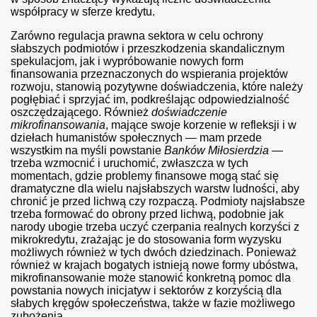
współpracy w sferze kredytu.
Zarówno regulacja prawna sektora w celu ochrony
słabszych podmiotów i przeszkodzenia skandalicznym
spekulacjom, jak i wypróbowanie nowych form
finansowania przeznaczonych do wspierania projektów
rozwoju, stanowią pozytywne doświadczenia, które należy
acie
pogłębiać i sprzyjać im, podkreślając odpowiedzialność
oszczędzającego. Również
doświadczenie
mikrofinansowania
, mające swoje korzenie w refleksji i w
dziełach humanistów społecznych — mam przede
wszystkim na myśli powstanie
Banków Miłosierdzia
—
trzeba wzmocnić i uruchomić, zwłaszcza w tych
momentach, gdzie problemy finansowe mogą stać się
dramatyczne dla wielu najsłabszych warstw ludności, aby
chronić je przed lichwą czy rozpaczą. Podmioty najsłabsze
terapeutach, sądzie
trzeba formować do obrony przed lichwą, podobnie jak
narody ubogie trzeba uczyć czerpania realnych korzyści z
mikrokredytu, zrażając je do stosowania form wyzysku
możliwych również w tych dwóch dziedzinach. Ponieważ
również w krajach bogatych istnieją nowe formy ubóstwa,
mikrofinansowanie może stanowić konkretną pomoc dla
powstania nowych inicjatyw i sektorów z korzyścią dla
słabych kręgów społeczeństwa, także w fazie możliwego
zubożenia.