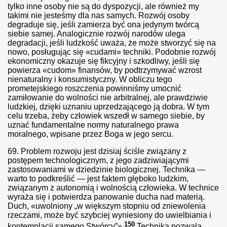
y szef wiedzieć powinien.
tylko inne osoby nie są do dyspozycji, ale również my
takimi nie jesteśmy dla nas samych. Rozwój osoby
degraduje się, jeśli zamierza być ona jedynym twórcą
siebie samej. Analogicznie rozwój narodów ulega
degradacji, jeśli ludzkość uważa, że może stworzyć się na
nowo, posługując się «cudami» techniki. Podobnie rozwój
ekonomiczny okazuje się fikcyjny i szkodliwy, jeśli się
powierza «cudom» finansów, by podtrzymywać wzrost
nienaturalny i konsumistyczny. W obliczu tego
o...
prometejskiego roszczenia powinniśmy umocnić
zamiłowanie do wolności nie arbitralnej, ale prawdziwie
ludzkiej, dzięki uznaniu uprzedzającego ją dobra. W tym
celu trzeba, żeby człowiek wszedł w samego siebie, by
uznać fundamentalne normy naturalnego prawa
howaniu dziecka
moralnego, wpisane przez Boga w jego sercu.
69.
Problem rozwoju jest dzisiaj ściśle związany z
la W ojt yły
postępem technologicznym, z jego zadziwiającymi
zastosowaniami w dziedzinie biologicznej. Technika —
icznych
warto to podkreślić — jest faktem głęboko ludzkim,
związanym z autonomią i wolnością człowieka. W technice
wyraża się i potwierdza panowanie ducha nad materią.
Duch, «uwolniony „w większym stopniu od zniewolenia
rzeczami, może być szybciej wyniesiony do uwielbiania i
ARIUM
150
kontemplacji samego Stwórcy”».
Technika pozwala