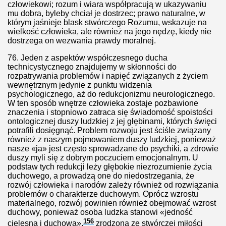
człowiekowi; rozum i wiara współpracują w ukazywaniu
 co jest ważne w życiu
mu dobra, byleby chciał je dostrzec; prawo naturalne, w
którym jaśnieje blask stwórczego Rozumu, wskazuje na
rem Uśmiechu
wielkość człowieka, ale również na jego nędzę, kiedy nie
dostrzega on wezwania prawdy moralnej.
Polsce nie było
76.
Jeden z aspektów współczesnego ducha
technicystycznego znajdujemy w skłonności do
 w Polsce
rozpatrywania problemów i napięć związanych z życiem
wewnętrznym jedynie z punktu widzenia
psychologicznego, aż do redukcjonizmu neurologicznego.
W ten sposób wnętrze człowieka zostaje pozbawione
znaczenia i stopniowo zatraca się świadomość spoistości
ontologicznej duszy ludzkiej z jej głębinami, których święci
potrafili dosięgnąć. Problem rozwoju jest ściśle związany
również z naszym pojmowaniem duszy ludzkiej, ponieważ
nasze «ja» jest często sprowadzane do psychiki, a zdrowie
duszy myli się z dobrym poczuciem emocjonalnym. U
podstaw tych redukcji leży głębokie niezrozumienie życia
duchowego, a prowadzą one do niedostrzegania, że
rozwój człowieka i narodów zależy również od rozwiązania
problemów o charakterze duchowym. Oprócz wzrostu
materialnego, rozwój powinien również obejmować wzrost
duchowy, ponieważ osoba ludzka stanowi «jedność
156
cielesną i duchową»,
zrodzoną ze stwórczej miłości