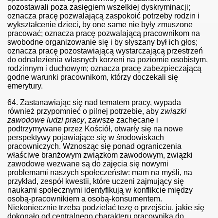
pozostawali poza zasięgiem wszelkiej dyskryminacji;
oznacza pracę pozwalającą zaspokoić potrzeby rodzin i
wykształcenie dzieci, by one same nie były zmuszone
pracować; oznacza pracę pozwalającą pracownikom na
 kobiet
swobodne organizowanie się i by słyszany był ich głos;
oznacza pracę pozostawiającą wystarczającą przestrzeń
kobiet - tekst
do odnalezienia własnych korzeni na poziomie osobistym,
rodzinnym i duchowym; oznacza pracę zabezpieczającą
godne warunki pracownikom, którzy doczekali się
emerytury.
64.
Zastanawiając się nad tematem pracy, wypada
również przypomnieć o pilnej potrzebie, aby
związki
zawodowe ludzi pracy
, zawsze zachęcane i
podtrzymywane przez Kościół, otwarły się na nowe
perspektywy pojawiające się w środowiskach
pracowniczych. Wznosząc się ponad ograniczenia
właściwe branżowym związkom zawodowym, związki
zawodowe wezwane są do zajęcia się nowymi
problemami naszych społeczeństw: mam na myśli, na
przykład, zespół kwestii, które uczeni zajmujący się
naukami społecznymi identyfikują w konflikcie między
osobą-pracownikiem a osobą-konsumentem.
Niekoniecznie trzeba podzielać tezę o przejściu, jakie się
dokonało od centralnego charakteru pracownika do