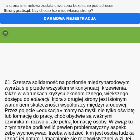
Ta strona internetowa została utworzona bezpłatnie pod adresem
Stronygratis.pl
. Czy chcesz też mieć własną stronę?
DARMOWA REJESTRACJA
.
(brak zmiany ustawienia przeglądarki oznacza zgodę na to
61.
Szersza solidarność na poziomie międzynarodowym
wyraża się przede wszystkim w kontynuacji krzewienia,
także w warunkach kryzysu ekonomicznego, większego
dostępu do
edukacji
, która z drugiej strony jest istotnym
warunkiem skuteczności współpracy międzynarodowej.
Przez pojęcie «edukacja» mamy na myśli nie tylko oświatę
lub formację do pracy, choć obydwie są ważnymi
czynnikami rozwoju, ale pełną formację osoby. W związku
y antropologii chrześcijańskiej
z tym trzeba podkreślić pewien problematyczny aspekt:
żeby wychowywać, trzeba wiedzieć, kim jest osoba ludzka
i znać jej naturę. Umacnianie się relatywistycznej wizji tej