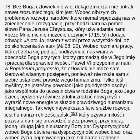
78.
Bez Boga człowiek nie wie, dokąd zmierza i nie potrafi
nawet zrozumieć tego, kim jest. Wobec olbrzymich
problemów rozwoju narodów, które niemal wpędzają nas w
zniechęcenie i rezygnację, przychodzi nam na pomoc
słowo Pana Jezusa Chrystusa, który uświadamia nam:
«beze Mnie nic nie możecie uczynić» (
J
15, 5) i dodaje
odwagi: «A oto Ja jestem z wami przez wszystkie dni, aż
do skończenia świata» (
Mt
28, 20). Wobec rozmiaru pracy,
której trzeba się podjąć, podtrzymuje nas wiara w
obecność Boga przy tych, którzy gromadzą się w Jego imię
i pracują dla sprawiedliwości. Paweł VI przypomniał nam
w
Populorum progressio
, że człowiek nie może sam
kierować własnym postępem, ponieważ nie może sam z
siebie ustanowić prawdziwego humanizmu. Tylko jeśli
myślimy, że jesteśmy powołani jako pojedyncze osoby i
jako wspólnota do uczestnictwa w rodzinie Boga jako Jego
dzieci, będziemy również zdolni zrodzić nową myśl i
wyrazić nowe energie w służbie prawdziwego humanizmu
integralnego. Tak więc największą siłą w służbie rozwoju
157
jest humanizm chrześcijański,
który ożywia miłość i
pozwala nam się prowadzić przez prawdę, przyjmując
jedną i drugą jako nieustanny Boży dar. Dyspozycyjność
wobec Boga otwiera na dyspozycyjność wobec braci oraz
wobec życia pojmowanego jako solidarne i radosne