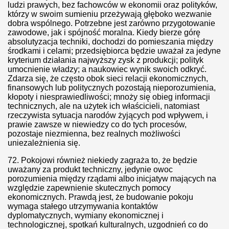
ludzi prawych, bez fachowców w ekonomii oraz polityków,
którzy w swoim sumieniu przeżywają głęboko wezwanie
ci w Kościele!
dobra wspólnego. Potrzebne jest zarówno przygotowanie
zawodowe, jak i spójność moralna. Kiedy bierze górę
Francuzi?
absolutyzacja techniki, dochodzi do pomieszania między
środkami i celami; przedsiębiorca będzie uważał za jedyne
kryterium działania najwyższy zysk z produkcji; polityk
I INFOGRAFIKI]
umocnienie władzy; a naukowiec wynik swoich odkryć.
Zdarza się, że często obok sieci relacji ekonomicznych,
finansowych lub politycznych pozostają nieporozumienia,
kłopoty i niesprawiedliwości; mnoży się obieg informacji
zm trzeba rozkładać od środka
technicznych, ale na użytek ich właścicieli, natomiast
rzeczywista sytuacja narodów żyjących pod wpływem, i
prawie zawsze w niewiedzy co do tych procesów,
pozostaje niezmienna, bez realnych możliwości
uniezależnienia się.
Z ZROBIĆ
72.
Pokojowi również niekiedy zagraża to, że będzie
uważany za produkt techniczny, jedynie owoc
porozumienia między rządami albo inicjatyw mających na
względzie zapewnienie skutecznych pomocy
ekonomicznych. Prawdą jest, że budowanie pokoju
wymaga stałego utrzymywania kontaktów
dów o polskim antysemityzmie
dyplomatycznych, wymiany ekonomicznej i
technologicznej, spotkań kulturalnych, uzgodnień co do