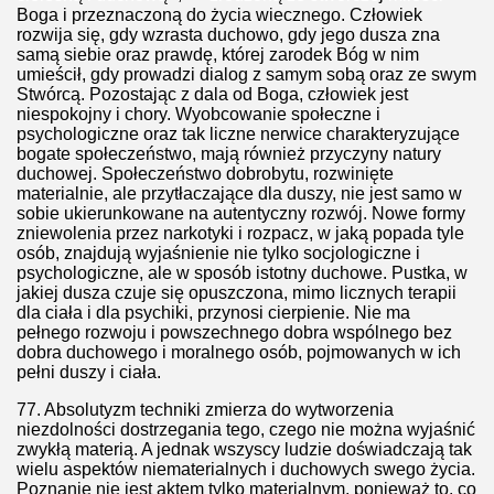
Boga i przeznaczoną do życia wiecznego. Człowiek
rozwija się, gdy wzrasta duchowo, gdy jego dusza zna
samą siebie oraz prawdę, której zarodek Bóg w nim
umieścił, gdy prowadzi dialog z samym sobą oraz ze swym
Stwórcą. Pozostając z dala od Boga, człowiek jest
niespokojny i chory. Wyobcowanie społeczne i
psychologiczne oraz tak liczne nerwice charakteryzujące
bogate społeczeństwo, mają również przyczyny natury
duchowej. Społeczeństwo dobrobytu, rozwinięte
materialnie, ale przytłaczające dla duszy, nie jest samo w
sobie ukierunkowane na autentyczny rozwój. Nowe formy
zniewolenia przez narkotyki i rozpacz, w jaką popada tyle
osób, znajdują wyjaśnienie nie tylko socjologiczne i
psychologiczne, ale w sposób istotny duchowe. Pustka, w
jakiej dusza czuje się opuszczona, mimo licznych terapii
dla ciała i dla psychiki, przynosi cierpienie. Nie ma
pełnego rozwoju i powszechnego dobra wspólnego bez
dobra duchowego i moralnego osób, pojmowanych w ich
pełni duszy i ciała.
77.
Absolutyzm techniki zmierza do wytworzenia
niezdolności dostrzegania tego, czego nie można wyjaśnić
zwykłą materią. A jednak wszyscy ludzie doświadczają tak
wielu aspektów niematerialnych i duchowych swego życia.
Poznanie nie jest aktem tylko materialnym, ponieważ to, co