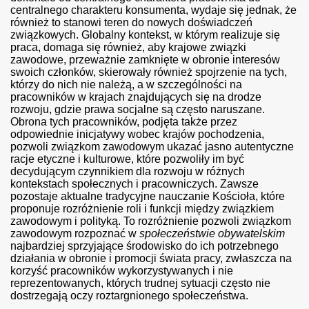
centralnego charakteru konsumenta, wydaje się jednak, że
również to stanowi teren do nowych doświadczeń
związkowych. Globalny kontekst, w którym realizuje się
praca, domaga się również, aby krajowe związki
zawodowe, przeważnie zamknięte w obronie interesów
swoich członków, skierowały również spojrzenie na tych,
którzy do nich nie należą, a w szczególności na
pracowników w krajach znajdujących się na drodze
rozwoju, gdzie prawa socjalne są często naruszane.
Obrona tych pracowników, podjęta także przez
odpowiednie inicjatywy wobec krajów pochodzenia,
pozwoli związkom zawodowym ukazać jasno autentyczne
racje etyczne i kulturowe, które pozwoliły im być
decydującym czynnikiem dla rozwoju w różnych
kontekstach społecznych i pracowniczych. Zawsze
pozostaje aktualne tradycyjne nauczanie Kościoła, które
proponuje rozróżnienie roli i funkcji między związkiem
zawodowym i polityką. To rozróżnienie pozwoli związkom
zawodowym rozpoznać w
społeczeństwie obywatelskim
najbardziej sprzyjające środowisko do ich potrzebnego
działania w obronie i promocji świata pracy, zwłaszcza na
korzyść pracowników wykorzystywanych i nie
reprezentowanych, których trudnej sytuacji często nie
dostrzegają oczy roztargnionego społeczeństwa.