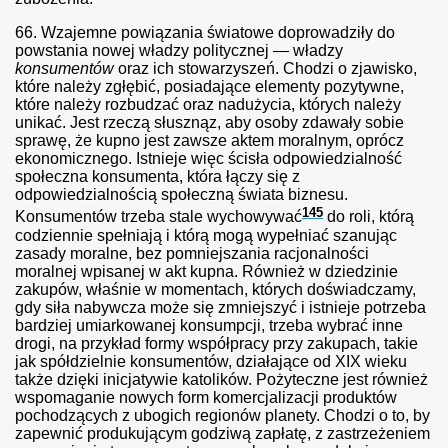
66.
Wzajemne powiązania światowe doprowadziły do
powstania nowej władzy politycznej — władzy
konsumentów
oraz ich stowarzyszeń.
Chodzi o zjawisko,
które należy zgłębić, posiadające elementy pozytywne,
które należy rozbudzać oraz nadużycia, których należy
unikać. Jest rzeczą słusznąz, aby osoby zdawały sobie
sprawę, że kupno jest zawsze aktem moralnym, oprócz
ekonomicznego. Istnieje więc ścisła odpowiedzialność
społeczna konsumenta, która łączy się z
odpowiedzialnością społeczną świata biznesu.
145
Konsumentów trzeba stale wychowywać
do roli, którą
codziennie spełniają i którą mogą wypełniać szanując
zasady moralne, bez pomniejszania racjonalności
moralnej wpisanej w akt kupna. Również w dziedzinie
zakupów, właśnie w momentach, których doświadczamy,
gdy siła nabywcza może się zmniejszyć i istnieje potrzeba
bardziej umiarkowanej konsumpcji, trzeba wybrać inne
drogi, na przykład formy współpracy przy zakupach, takie
jak spółdzielnie konsumentów, działające od XIX wieku
także dzięki inicjatywie katolików. Pożyteczne jest również
wspomaganie nowych form komercjalizacji produktów
pochodzących z ubogich regionów planety. Chodzi o to, by
zapewnić produkującym godziwą zapłatę, z zastrzeżeniem