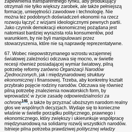
zapewnienia transparentnego rynku, aby produkujący
otrzymali nie tylko większy zarobek, ale także pełniejszą
rtret?
formację, umiejętności zawodowe i technologię. Nie
można też podobnych doświadczeń ekonomii na rzecz
rozwoju łączyć z wizjami ideologicznymi pewnych partii.
Jako czynnik demokracji ekonomicznej pożądana jest
natomiast bardziej wyrazista rola konsumentów, pod
artości
warunkiem, by nie byli manipulowani przez
stowarzyszenia, które nie są naprawdę reprezentatywne.
tyki
67.
Wobec niepowstrzymanego wzrostu wzajemnej
światowej zależności odczuwa się mocno, w świetle
dii coraz trudniej
recesji również posiadającej wymiar światowy, pilną
potrzebę reformy zarówno
Organizacji Narodów
u dzieci
Zjednoczonych
, jak i międzynarodowej
struktury
ekonomicznej
i finansowej. Trzeba, aby konkretny kształt
przybrało pojęcie rodziny narodów. Odczuwa się również
pilną potrzebę znalezienia nowatorskich form, by
wprowadzić w życie zasadę
odpowiedzialności za
ografii
146
ochronę
, a także by przyznać uboższym narodom realny
głos we wspólnych decyzjach. Wydaje się to konieczne
 niedługo stanie się krajem emerytów.
właśnie w świetle porządku politycznego, prawnego i
ekonomicznego, który zwiększy i ukierunkuje współpracę
międzynarodową na solidarny rozwój wszystkich narodów.
Istnieje pilna potrzeba prawdziwej
politycznej władzy