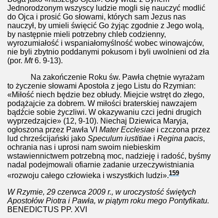
Jednorodzonym wszyscy ludzie mogli się nauczyć modlić
do Ojca i prosić Go słowami, których sam Jezus nas
nauczył, by umieli święcić Go żyjąc zgodnie z Jego wolą,
by następnie mieli potrzebny chleb codzienny,
wyrozumiałość i wspaniałomyślność wobec winowajców,
nie byli zbytnio poddanymi pokusom i byli uwolnieni od zła
(por.
Mt
6. 9-13).
Na zakończenie Roku św. Pawła chętnie wyrażam
to życzenie słowami Apostoła z jego Listu do Rzymian:
«Miłość niech będzie bez obłudy. Miejcie wstręt do złego,
podążajcie za dobrem. W miłości braterskiej nawzajem
bądźcie sobie życzliwi. W okazywaniu czci jedni drugich
wyprzedzajcie» (12, 9-10). Niechaj Dziewica Maryja,
ogłoszona przez Pawła VI
Mater Ecclesiae
i czczona przez
lud chrześcijański jako
Speculum iustitiae
i
Regina pacis
,
ochrania nas i uprosi nam swoim niebieskim
wstawiennictwem potrzebną moc, nadzieję i radość, byśmy
nadal podejmowali ofiarnie zadanie urzeczywistniania
159
«rozwoju całego człowieka i wszystkich ludzi».
W Rzymie, 29 czerwca 2009 r., w uroczystość świętych
Apostołów Piotra i Pawła, w piątym roku mego Pontyfikatu.
BENEDICTUS PP. XVI