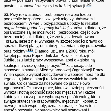
taka — posiada niezbywalne prawa fundamentalne, które
142
powinni szanować wszyscy i w każdej sytuacji.
63.
Przy rozważaniach problemów rozwoju trzeba
podkreślić bezpośredni związek między ubóstwem i
bezrobociem. W wielu przypadkach ubodzy to rezultat
pogwałcenia godności pracy ludzkiej
, zarówno dlatego, że
ograniczone są jej możliwości (bezrobocie, częściowe
bezrobocie), jak i dlatego, że zostają zdewaluowane
«prawa, jakie z niej wynikają, w szczególności prawo do
sprawiedliwej płacy, do zabezpieczenia osoby pracownika
143
oraz rodziny»
. Dlatego już 1 maja 2000 roku, mój
świętej pamięci Poprzednik Jan Paweł II z okazji
Jubileuszu ludzi pracy wystosował apel o «globalną
144
koalicję na rzecz godnej pracy»,
zachęcając do
stosowania strategii Międzynarodowej Organizacji Pracy.
W ten sposób wyraził zdecydowane wsparcie moralne dla
tego celu, jako aspiracji rodzin we wszystkich krajach
świata. Co oznacza zastosowane do pracy słowo
«godność»? Oznacza pracę, która w każdej społeczności
wyraża istotną godność każdego mężczyzny i każdej
kobiety: oznacza pracę wybraną w sposób wolny, która
zwiąże skutecznie pracowników, mężczyzn i kobiet, z
rozwojem ich wspólnoty; oznacza pracę, która w ten
sposób pozwala, by pracownicy byli szanowani i