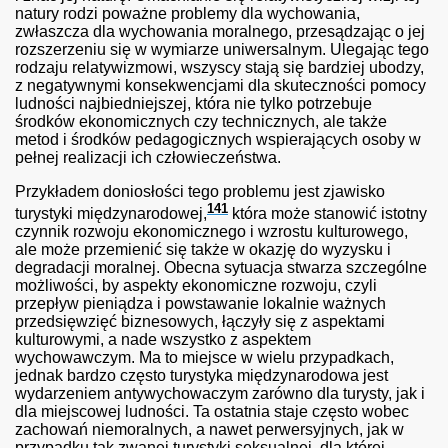
natury rodzi poważne problemy dla wychowania,
zwłaszcza dla wychowania moralnego, przesądzając o jej
sonalnej
rozszerzeniu się w wymiarze uniwersalnym. Ulegając tego
rodzaju relatywizmowi, wszyscy stają się bardziej ubodzy,
z negatywnymi konsekwencjami dla skuteczności pomocy
ludności najbiedniejszej, która nie tylko potrzebuje
środków ekonomicznych czy technicznych, ale także
 - c. 1.
metod i środków pedagogicznych wspierających osoby w
pełnej realizacji ich człowieczeństwa.
Przykładem doniosłości tego problemu jest zjawisko
141
turystyki międzynarodowej,
która może stanowić istotny
czynnik rozwoju ekonomicznego i wzrostu kulturowego,
ale może przemienić się także w okazję do wyzysku i
degradacji moralnej. Obecna sytuacja stwarza szczególne
możliwości, by aspekty ekonomiczne rozwoju, czyli
przepływ pieniądza i powstawanie lokalnie ważnych
przedsięwzięć biznesowych, łączyły się z aspektami
kulturowymi, a nade wszystko z aspektem
wychowawczym. Ma to miejsce w wielu przypadkach,
jednak bardzo często turystyka międzynarodowa jest
wydarzeniem antywychowaczym zarówno dla turysty, jak i
dla miejscowej ludności. Ta ostatnia staje często wobec
zachowań niemoralnych, a nawet perwersyjnych, jak w
przypadku tak zwanej turystyki seksualnej, dla której