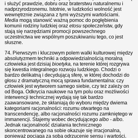
POSTĘPOWAĆ?
i służyć prawdzie, dobru oraz braterstwu naturalnemu i
nadprzyrodzonemu. Istotnie, w ludzkości wolność jest
wewnętrznie związana z tymi wyższymi wartościami.
Media
mogą stanowić ważną pomoc do pogłębienia
komunii rodziny ludzkiej oraz
etosu
społeczeństw, gdy
 biznesie
stają się narzędziami promocji powszechnego
uczestnictwa we wspólnym poszukiwaniu tego, co jest
 - Charakterystyki moralne
słuszne.
74.
Pierwszym i kluczowym polem walki kulturowej między
absolutyzmem techniki a odpowiedzialnością moralną
człowieka jest dzisiaj
bioetyka,
na terenie której rozgrywa
olskę?
się kwestia integralnego rozwoju ludzkiego
.
Chodzi o
bardzo delikatną i decydującą sferę, w której dochodzi do
głosu z dramatyczną mocą sprawa fundamentalna: czy
człowiek jest wytworem samego siebie, czy też zależy on
od Boga. Odkrycia naukowe na tym polu oraz możliwości
poniżają nauczyciela
interwencji technicznej wydają się tak bardzo
zaawansowane, że skłaniają do wyboru między dwiema
LE
kategoriami racjonalności: rozumu otwartego na
transcendencję, albo racjonalności rozumu zamkniętego w
ć własnej Ojczyzny
immanencji. Stajemy wobec decydującego
albo - albo
.
Jednak racjonalność działania technicznego
skoncentrowanego na sobie okazuje się irracjonalna,
ug Ewagriusza z Pontu
ponieważ pociąga za sobą odrzucenie sensu i wartości.