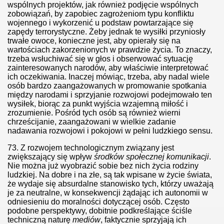
wspólnych projektów, jak również podjęcie wspólnych
zobowiązań, by zapobiec zagrożeniom typu konfliktu
wojennego i wykorzenić u podstaw powtarzające się
OSŁAWIEŃSTWA
zapędy terrorystyczne. Żeby jednak te wysiłki przyniosły
trwałe owoce, konieczne jest, aby opierały się na
 powinni przestać robić
wartościach zakorzenionych w prawdzie życia. To znaczy,
trzeba wsłuchiwać się w głos i obserwować sytuację
zainteresowanych narodów, aby właściwie interpretować
ć kontrolerem swoich dzieci
ich oczekiwania. Inaczej mówiąc, trzeba, aby nadal wiele
osób bardzo zaangażowanych w promowanie spotkania
między narodami i sprzyjanie rozwojowi podejmowało ten
wysiłek, biorąc za punkt wyjścia wzajemną miłość i
ło kto pamięta
zrozumienie. Pośród tych osób są również wierni
chrześcijanie, zaangażowani w wielkie zadanie
nadawania rozwojowi i pokojowi w pełni ludzkiego sensu.
ztaty
73.
Z rozwojem technologicznym związany jest
zariat w Polsce. Będziecie szczęśliwi
zwiększający się wpływ
środków społecznej komunikacji
.
Nie można już wyobrazić sobie bez nich życia rodziny
ludzkiej. Na dobre i na złe, są tak wpisane w życie świata,
o początek tego, co nakazał nam Allah
że wydaje się absurdalne stanowisko tych, którzy uważają
je za neutralne, w konsekwencji żądając ich autonomii w
 Za karę został zawieszony
odniesieniu do moralności dotyczącej osób. Często
podobne perspektywy, dobitnie podkreślające ściśle
techniczną naturę
mediów
, faktycznie sprzyjają ich