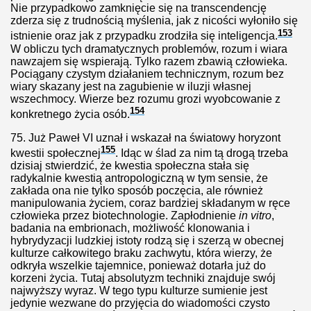
Nie przypadkowo zamknięcie się na transcendencję
neutralność religijną?
zderza się z trudnością myślenia, jak z nicości wyłoniło się
153
istnienie oraz jak z przypadku zrodziła się inteligencja.
twoja firma może go potrzebować
W obliczu tych dramatycznych problemów, rozum i wiara
nawzajem się wspierają. Tylko razem zbawią człowieka.
Pociągany czystym działaniem technicznym, rozum bez
ta PiS: "Polska potrzebuje głębokiej zmiany"
wiary skazany jest na zagubienie w iluzji własnej
wszechmocy. Wierze bez rozumu grozi wyobcowanie z
154
konkretnego życia osób.
ówce i fatalna reakcja nauczycieli
75.
Już Paweł VI uznał i wskazał na światowy horyzont
155
kwestii społecznej
. Idąc w ślad za nim tą drogą trzeba
wność mieszkańców
dzisiaj stwierdzić, że kwestia społeczna stała się
radykalnie kwestią antropologiczną w tym sensie, że
zakłada ona nie tylko sposób poczęcia, ale również
ie
manipulowania życiem, coraz bardziej składanym w ręce
człowieka przez biotechnologie. Zapłodnienie
in vitro
,
badania na embrionach, możliwość klonowania i
hybrydyzacji ludzkiej istoty rodzą się i szerzą w obecnej
kulturze całkowitego braku zachwytu, która wierzy, że
odkryła wszelkie tajemnice, ponieważ dotarła już do
korzeni życia. Tutaj absolutyzm techniki znajduje swój
ji zabijania niemowląt
najwyższy wyraz. W tego typu kulturze sumienie jest
jedynie wezwane do przyjęcia do wiadomości czysto
ań!