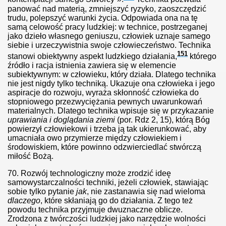
panować nad materią, zmniejszyć ryzyko, zaoszczędzić
II KOŚCIOŁA
trudu, polepszyć warunki życia. Odpowiada ona na tę
samą celowość pracy ludzkiej: w technice, postrzeganej
osji
jako dzieło własnego geniuszu, człowiek uznaje samego
siebie i urzeczywistnia swoje człowieczeństwo. Technika
151
stanowi obiektywny aspekt ludzkiego działania,
którego
źródło i racja istnienia zawiera się w elemencie
subiektywnym: w człowieku, który działa. Dlatego technika
nie jest nigdy tylko techniką. Ukazuje ona człowieka i jego
aspiracje do rozwoju, wyraża skłonność człowieka do
stopniowego przezwyciężania pewnych uwarunkowań
materialnych. Dlatego technika wpisuje się w przykazanie
uprawiania i doglądania ziemi
(por. Rdz 2, 15), którą Bóg
powierzył człowiekowi i trzeba ją tak ukierunkować, aby
umacniała owo przymierze między człowiekiem i
środowiskiem, które powinno odzwierciedlać stwórczą
miłość Bożą.
 Żydów?
70.
Rozwój technologiczny może zrodzić ideę
samowystarczalności techniki, jeżeli człowiek, stawiając
bkach i przedszkolach... A gimnazja?!
sobie tylko pytanie
jak
, nie zastanawia się nad wieloma
dlaczego
, które skłaniają go do działania. Z tego też
najgorsze cechy"?
powodu technika przyjmuje dwuznaczne oblicze.
Zrodzona z twórczości ludzkiej jako narzędzie wolności
sła o 150 proc