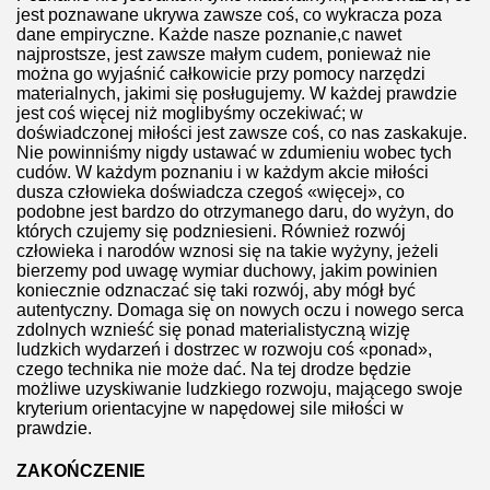
jest poznawane ukrywa zawsze coś, co wykracza poza
dane empiryczne. Każde nasze poznanie,c nawet
najprostsze, jest zawsze małym cudem, ponieważ nie
można go wyjaśnić całkowicie przy pomocy narzędzi
materialnych, jakimi się posługujemy. W każdej prawdzie
jest coś więcej niż moglibyśmy oczekiwać; w
doświadczonej miłości jest zawsze coś, co nas zaskakuje.
Nie powinniśmy nigdy ustawać w zdumieniu wobec tych
cudów. W każdym poznaniu i w każdym akcie miłości
dusza człowieka doświadcza czegoś «więcej», co
podobne jest bardzo do otrzymanego daru, do wyżyn, do
których czujemy się podzniesieni. Również rozwój
człowieka i narodów wznosi się na takie wyżyny, jeżeli
bierzemy pod uwagę wymiar duchowy, jakim powinien
koniecznie odznaczać się taki rozwój, aby mógł być
autentyczny. Domaga się on nowych oczu i nowego serca
zdolnych wznieść się ponad materialistyczną wizję
ludzkich wydarzeń i dostrzec w rozwoju coś «ponad»,
czego technika nie może dać. Na tej drodze będzie
możliwe uzyskiwanie ludzkiego rozwoju, mającego swoje
kryterium orientacyjne w napędowej sile miłości w
prawdzie.
ZAKOŃCZENIE