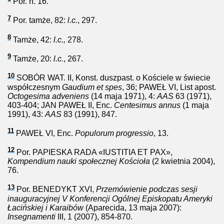
Por. n. 16.
7
Por. tamże, 82:
l.c.
, 297.
8
Tamże, 42:
l.c.,
278.
9
Tamże, 20:
l.c.
, 267.
10
SOBÓR WAT. II, Konst. duszpast. o Kościele w świecie
współczesnym
Gaudium et spes
, 36; PAWEŁ VI, List apost.
Octogesima adveniens
(14 maja 1971), 4:
AAS
63 (1971),
403-404; JAN PAWEŁ II, Enc.
Centesimus annus
(1 maja
1991), 43:
AAS
83 (1991), 847.
11
PAWEŁ VI, Enc.
Populorum progressio
, 13.
12
Por. PAPIESKA RADA «IUSTITIA ET PAX»,
Kompendium nauki społecznej Kościoła
(2 kwietnia 2004),
76.
13
Por. BENEDYKT XVI,
Przemówienie podczas sesji
inauguracyjnej V Konferencji Ogólnej Episkopatu Ameryki
Łacińskiej i Karaibów
(Aparecida, 13 maja 2007):
Insegnamenti
III, 1 (2007), 854-870.