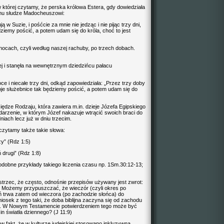
 której czytamy, że perska królowa Estera, gdy dowiedziała
emu słudze Madocheuszowi:
 w Suzie, i pośćcie za mnie nie jedząc i nie pijąc trzy dni,
dziemy pościć, a potem udam się do króla, choć to jest
i nocach, czyli według naszej rachuby, po trzech dobach.
ej i stanęła na wewnętrznym dziedzińcu pałacu
ce i niecałe trzy dni, odkąd zapowiedziała: „Przez trzy doby
i moje służebnice tak będziemy pościć, a potem udam się do
siędze Rodzaju, która zawiera m.in. dzieje Józefa Egipskiego
arzenie, w którym Józef nakazuje wtrącić swoich braci do
dniach lecz już w dniu trzecim.
zytamy także takie słowa:
zy” (Rdz 1:5)
ń drugi” (Rdz 1:8)
odobne przykłady takiego liczenia czasu np. 1Sm.30:12-13;
rzec, że często, odnośnie przepisów używany jest zwrot:
). Możemy przypuszczać, że wieczór (czyli okres po
eń trwa zatem od wieczora (po zachodzie słońca) do
osek z tego taki, że doba biblijna zaczyna się od zachodu
go. W Nowym Testamencie potwierdzeniem tego może być
 światła dziennego? (J 11:9)
 fakt, że w kulturze judejskiej stosowano inkluzywną