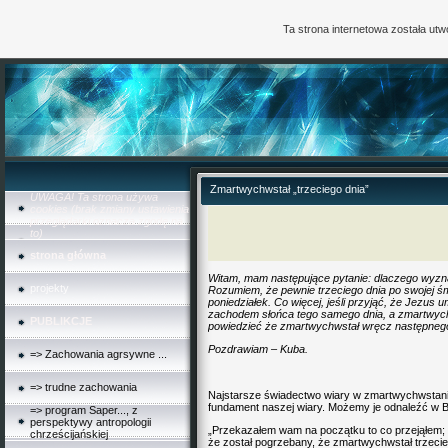
Ta strona internetowa została ut
Zmartwychwstał „trzeciego dnia”
UWAGA! Ta strona używa
cookies (brak zmiany ustawienia
przeglądarki oznacza zgodę na
to)
strona główna
Witam, mam następujące pytanie: dlaczego wyzna
projekty
Rozumiem, że pewnie trzeciego dnia po swojej śmie
poniedziałek. Co więcej, jeśli przyjąć, że Jezus 
zachodem słońca tego samego dnia, a zmartwychw
PUBLIKCJE
powiedzieć że zmartwychwstał wręcz następnego 
Pozdrawiam – Kuba.
=> Zachowania agrsywne ...
=> trudne zachowania
Najstarsze świadectwo wiary w zmartwychwstani
fundament naszej wiary. Możemy je odnaleźć w Bib
=> program Saper..., z
perspektywy antropologii
„Przekazałem wam na początku to co przejąłem;
chrześcijańskiej
że został pogrzebany, że zmartwychwstał trzecieg