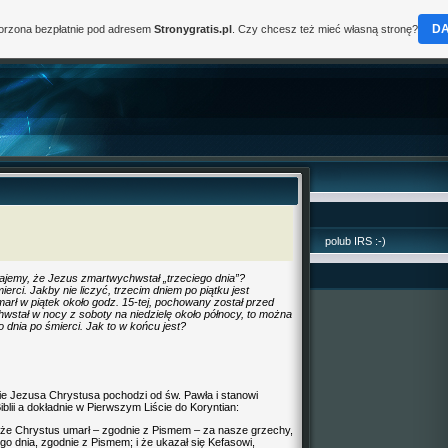
D
worzona bezpłatnie pod adresem
Stronygratis.pl
. Czy chcesz też mieć własną stronę?
polub IRS :-)
jemy, że Jezus zmartwychwstał „trzeciego dnia”?
rci. Jakby nie liczyć, trzecim dniem po piątku jest
umarł w piątek około godz. 15-tej, pochowany został przed
stał w nocy z soboty na niedzielę około północy, to można
dnia po śmierci. Jak to w końcu jest?
e Jezusa Chrystusa pochodzi od św. Pawła i stanowi
lii a dokładnie w Pierwszym Liście do Koryntian:
 że Chrystus umarł – zgodnie z Pismem – za nasze grzechy,
o dnia, zgodnie z Pismem; i że ukazał się Kefasowi,