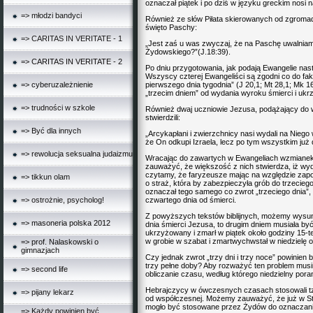
oznaczał piątek i po dziś w języku greckim nosi 
=> młodzi bandyci
Również ze słów Piłata skierowanych od zgromad
święto Paschy:
=> CARITAS IN VERITATE - 1
„Jest zaś u was zwyczaj, że na Paschę uwalnia
Żydowskiego?”(J.18:39).
=> CARITAS IN VERITATE - 2
Po dniu przygotowania, jak podają Ewangelie nastą
Wszyscy czterej Ewangeliści są zgodni co do fa
=> cyberuzależnienie
pierwszego dnia tygodnia” (J 20,1; Mt 28,1; Mk 1
„trzecim dniem” od wydania wyroku śmierci i ukr
=> trudności w szkole
Również dwaj uczniowie Jezusa, podążający do 
stwierdzili:
=> Być dla innych
„Arcykapłani i zwierzchnicy nasi wydali na Niego
że On odkupi Izraela, lecz po tym wszystkim już dz
=> rewolucja seksualna judaizmu
Wracając do zawartych w Ewangeliach wzmiane
zauważyć, że większość z nich stwierdza, iż wyd
czytamy, że faryzeusze mając na względzie zapow
=> tikkun olam
o straż, która by zabezpieczyła grób do trzecieg
oznaczał tego samego co zwrot „trzeciego dnia”, 
=> ostrożnie, psycholog!
czwartego dnia od śmierci.
Z powyższych tekstów biblijnych, możemy wysuną
=> masoneria polska 2012
dnia śmierci Jezusa, to drugim dniem musiała by
ukrzyżowany i zmarł w piątek około godziny 15-
w grobie w szabat i zmartwychwstał w niedzielę o
=> prof. Nalaskowski o
gimnazjach
Czy jednak zwrot „trzy dni i trzy noce” powinien
trzy pełne doby? Aby rozważyć ten problem mus
=> second life
obliczanie czasu, według którego niedzielny pora
Hebrajczycy w ówczesnych czasach stosowali tzw
=> pijany lekarz
od współczesnej. Możemy zauważyć, że już w Sta
mogło być stosowane przez Żydów do oznaczania 
=> Każdy powinien być