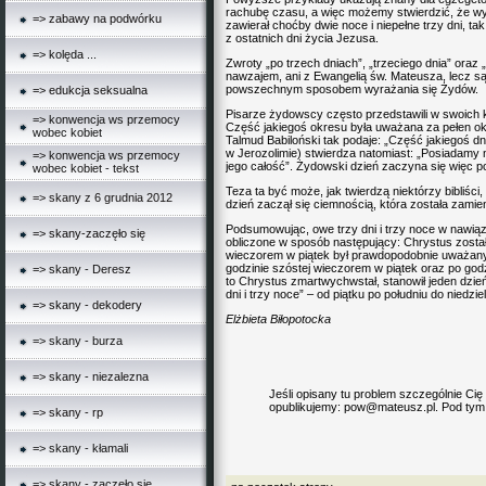
rachubę czasu, a więc możemy stwierdzić, że wyra
=> zabawy na podwórku
zawierał choćby dwie noce i niepełne trzy dni, t
z ostatnich dni życia Jezusa.
=> kolęda ...
Zwroty „po trzech dniach”, „trzeciego dnia” oraz 
nawzajem, ani z Ewangelią św. Mateusza, lecz s
powszechnym sposobem wyrażania się Żydów.
=> edukcja seksualna
Pisarze żydowscy często przedstawili w swoich
=> konwencja ws przemocy
Część jakiegoś okresu była uważana za pełen okre
wobec kobiet
Talmud Babiloński tak podaje: „Część jakiegoś dni
w Jerozolimie) stwierdza natomiast: „Posiadamy 
=> konwencja ws przemocy
jego całość”. Żydowski dzień zaczyna się więc po
wobec kobiet - tekst
Teza ta być może, jak twierdzą niektórzy bibliści
=> skany z 6 grudnia 2012
dzień zaczął się ciemnością, która została zamie
Podsumowując, owe trzy dni i trzy noce w nawi
=> skany-zaczęło się
obliczone w sposób następujący: Chrystus zosta
wieczorem w piątek był prawdopodobnie uważany 
godzinie szóstej wieczorem w piątek oraz po godz
=> skany - Deresz
to Chrystus zmartwychwstał, stanowił jeden dzień
dni i trzy noce” – od piątku po południu do niedziel
=> skany - dekodery
Elżbieta Biłopotocka
=> skany - burza
=> skany - niezalezna
Jeśli opisany tu problem szczególnie Cię
opublikujemy:
pow@mateusz.pl
. Pod ty
=> skany - rp
=> skany - kłamali
=> skany - zaczęło się