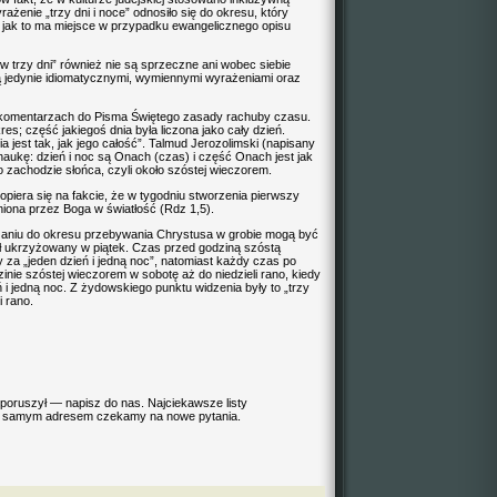
żenie „trzy dni i noce” odnosiło się do okresu, który
ak jak to ma miejsce w przypadku ewangelicznego opisu
„w trzy dni” również nie są sprzeczne ani wobec siebie
ą jedynie idiomatycznymi, wymiennymi wyrażeniami oraz
 komentarzach do Pisma Świętego zasady rachuby czasu.
s; część jakiegoś dnia była liczona jako cały dzień.
a jest tak, jak jego całość”. Talmud Jerozolimski (napisany
naukę: dzień i noc są Onach (czas) i część Onach jest jak
 zachodzie słońca, czyli około szóstej wieczorem.
, opiera się na fakcie, że w tygodniu stworzenia pierwszy
niona przez Boga w światłość (Rdz 1,5).
ązaniu do okresu przebywania Chrystusa w grobie mogą być
ł ukrzyżowany w piątek. Czas przed godziną szóstą
za „jeden dzień i jedną noc”, natomiast każdy czas po
inie szóstej wieczorem w sobotę aż do niedzieli rano, kiedy
 i jedną noc. Z żydowskiego punktu widzenia były to „trzy
i rano.
 poruszył — napisz do nas. Najciekawsze listy
m samym adresem czekamy na nowe pytania.