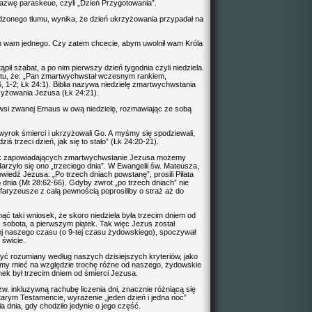
nazwę paraskeue, czyli „Dzień Przygotowania”.
zonego tłumu, wynika, że dzień ukrzyżowania przypadał na
m wam jednego. Czy zatem chcecie, abym uwolnił wam Króla
pił szabat, a po nim pierwszy dzień tygodnia czyli niedziela.
ktu, że: „Pan zmartwychwstał wczesnym rankiem,
6, 1-2; Łk 24:1). Biblia nazywa niedzielę zmartwychwstania
zyżowania Jezusa (Łk 24:21).
wsi zwanej Emaus w ową niedzielę, rozmawiając ze sobą
 wyrok śmierci i ukrzyżowali Go. A myśmy się spodziewali,
iś trzeci dzień, jak się to stało” (Łk 24:20-21).
k zapowiadających zmartwychwstanie Jezusa możemy
arzyło się ono „trzeciego dnia”. W Ewangelii św. Mateusza,
iedź Jezusa: „Po trzech dniach powstanę”, prosili Piłata
o dnia (Mt 28:62-66). Gdyby zwrot „po trzech dniach” nie
faryzeusze z całą pewnością poprosiliby o straż aż do
ć taki wniosek, że skoro niedziela była trzecim dniem od
ć sobota, a pierwszym piątek. Tak więc Jezus został
tej naszego czasu (o 9-tej czasu żydowskiego), spoczywał
 świcie.
 być rozumiany według naszych dzisiejszych kryteriów, jako
imy mieć na względzie trochę różne od naszego, żydowskie
nek był trzecim dniem od śmierci Jezusa.
. inkluzywną rachubę liczenia dni, znacznie różniącą się
rym Testamencie, wyrażenie „jeden dzień i jedna noc”
dnia, gdy chodziło jedynie o jego część.