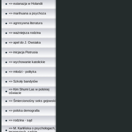
=> eutanazja w Holandii
=> marihuana a psychoza
=> agresywna literatura
=> ważniejsza rodzina
=> apel do J. Owsiaka
=> inicjacja Piotrusia
=> wychowanie katolickie
=> młodzi - polityka
=> Szkoły bandytów
=> Kim Shumi Las w polskiej
oświacie
=> Śmiercionośny seks gejowski
=> polska demografia
=> rodzina - sąd
=> M. Karlińska o psychologach,
terapeutach, sądzie