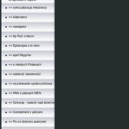
=> seksualizacja młodzieży
=> kidprotect
=> nawigator
=> bp Ryś o łasce
=> Episkopat o in vitro
=> apel Węgrów
=> o młodych Polakach
=> odebrać niewinność
=> oszukiwanie spoleczeństwa
=> PAN o planach MEN
=> Szkocja - nadzór nad dziećmi
=> Gentelmeni z piórami
=> Po co dziecku autorytet