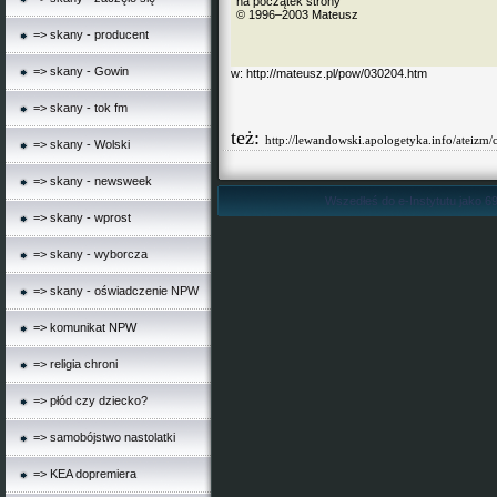
na początek strony
© 1996–2003 Mateusz
=> skany - producent
=> skany - Gowin
w:
http://mateusz.pl/pow/030204.htm
=> skany - tok fm
też:
http://lewandowski.apologetyka.info/ateizm/
=> skany - Wolski
=> skany - newsweek
Wszedłeś do e-Instytutu jako 69
=> skany - wprost
=> skany - wyborcza
=> skany - oświadczenie NPW
=> komunikat NPW
=> religia chroni
=> płód czy dziecko?
=> samobójstwo nastolatki
=> KEA dopremiera