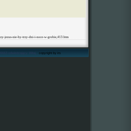
czy-jezus-nie-by-trzy-dni-i-noce-w-grobie,413.htm
6663 odwiedzający. Witaj.
copyright by irs