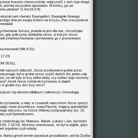
pięciuset braciom równocześnie; większość z nich żyje dotąd,
wi, później wszystkim apostołom. W końcu, już po
nemu płodowi” (1 Kor15:3-8).
ekazali nam również Ewangeliści. Ewangelie Nowego
eciego dnia po swojej śmierci na krzyżu „Pan rzeczywiście
powiadał.
chwstania Jezusa, prawda ta jest dla nas, chrześcijan
że, gdy policzymy dokładnie okres, w którym Jezus
chwili zmartwychwstania i porównamy go z proroctwami
rtwychwstanie”(Mk 8:31);
 17:23)
(Mt 26:61),
tle naszych obliczeń, Jezus przebywał w grobie przez
i reasumując był w grobie przez część dwóch dni, jeden cały
est, że nie były to trzy pełne doby, czy wobec tego możemy
sa? Jeżeli Jezus został ukrzyżowany w piątek
w grobie trzy dni i trzy noce?
yjrzeć się tekstom biblijnym i odtworzyć chronologię
ukrzyżowanie, a więc w czwartek wieczorem Jezus spożył
wiając nowe przymierze, nową Paschę, mającą upamiętniać
mego wieczoru, na Górze Oliwnej został pojmany (Łk. 22:
dą czyli Sanhedrynem.
e stwierdzają św. Mateusz, Marek, Łukasz i Jan, był dzień
:54; J 19:14). Możemy wnioskować, że był to piątek, gdyż
eń tygodnia czyli sobotę.
św. Marka grecki termin paraskue prosabbaton, wśród Żydów