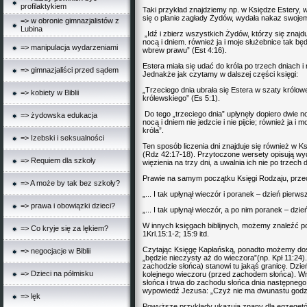
profilaktykiem
Taki przykład znajdziemy np. w Księdze Estery, w
się o planie zagłady Żydów, wydała nakaz swoj
=> w obronie gimnazjalistów z
Lubina
„Idź i zbierz wszystkich Żydów, którzy się znajdują
nocą i dniem. również ja i moje służebnice tak bę
=> manipulacja wydarzeniami
wbrew prawu” (Est 4:16).
Estera miała się udać do króla po trzech dniach 
=> gimnazjaliści przed sądem
Jednakże jak czytamy w dalszej części księgi:
„Trzeciego dnia ubrała się Estera w szaty królow
=> kobiety w Biblii
królewskiego” (Es 5:1).
Do tego „trzeciego dnia” upłynęły dopiero dwie no
=> żydowska edukacja
nocą i dniem nie jedzcie i nie pijcie; również ja 
króla”.
=> Izebski i seksualności
Ten sposób liczenia dni znajduje się również w K
(Rdz 42:17-18). Przytoczone wersety opisują wyd
=> Requiem dla szkoły
więzienia na trzy dni, a uwalnia ich nie po trzech 
Prawie na samym początku Księgi Rodzaju, przec
=> A może by tak bez szkoły?
„... I tak upłynął wieczór i poranek – dzień pierws
=> prawa i obowiązki dzieci?
„... I tak upłynął wieczór, a po nim poranek – dzie
W innych księgach biblijnych, możemy znaleźć p
=> Co kryje się za lękiem?
1Krl.15:1-2; 15:9 itd.
Czytając Księgę Kapłańską, ponadto możemy dost
=> negocjacje w Biblii
„będzie nieczysty aż do wieczora”(np. Kpł 11:24
zachodzie słońca) stanowi tu jakąś granicę. Dzi
=> Dzieci na półmisku
kolejnego wieczoru (przed zachodem słońca). Wni
słońca i trwa do zachodu słońca dnia następne
wypowiedź Jezusa: „Czyż nie ma dwunastu godzin
=> lęk
Powyższe przykłady ukazują znany dla egzegetów