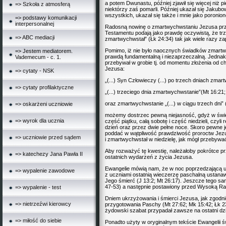
a potem Dwunastu, później zjawił się więcej niż 
=> Szkoła z atmosferą
niektórzy zaś pomarli. Później ukazał się Jakubo
wszystkich, ukazał się także i mnie jako poronio
=> podstawy komunikacji
interpersonalnej
Radosną nowinę o zmartwychwstaniu Jezusa prz
Testamentu podają jako prawdę oczywistą, że trz
=> ABC mediacji
zmartwychwstał” (Łk 24:34) tak jak wiele razy za
Pomimo, iż nie było naocznych świadków zmartwy
=> Jestem mediatorem.
prawdą fundamentalną i niezaprzeczalną. Jednak
Vademecum - c. 1.
przebywał w grobie tj. od momentu złożenia od 
Jezusa:
=> cytaty - NSK
„(...) Syn Człowieczy (...) po trzech dniach zma
=> cytaty profilaktyczne
„(...) trzeciego dnia zmartwychwstanie”(Mt 16:21;
oraz zmartwychwstanie „(...) w ciągu trzech dni” 
=> oskarżeni uczniowie
możemy dostrzec pewną niejasność, gdyż w świe
=> wyrok dla ucznia
część piątku, całą sobotę i część niedzieli, czyl
dzień oraz przez dwie pełne noce. Skoro pewne j
poddać w wątpliwość prawdziwość proroctw Jezu
=> uczniowie przed sądem
i zmartwychwstał w niedzielę, jak mógł przebywać 
Aby rozważyć tę kwestię, należałoby pokrótce prz
=> katechezy Jana Pawła II
ostatnich wydarzeń z życia Jezusa.
Ewangelie mówią nam, że w noc poprzedzającą 
=> wypalenie zawodowe
z uczniami ostatnią wieczerzę paschalną ustana
Jego śmierć (J 13:2; Mt 26:17). Jeszcze tego sa
47-53) a następnie postawiony przed Wysoką Ra
=> wypalenie - test
Dniem ukrzyżowania i śmierci Jezusa, jak zgodni
=> nietrzeźwi kierowcy
przygotowania Paschy (Mt 27:62; Mk 15:42; Łk 23
żydowski szabat przypadał zawsze na ostatni dzi
=> miłość do siebie
Ponadto użyty w oryginalnym tekście Ewangelii 