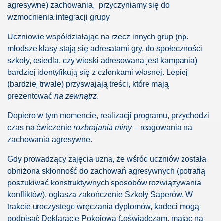
agresywne) zachowania,
przyczyniamy się do
wzmocnienia integracji grupy.
Uczniowie współdziałając na rzecz innych grup (np.
młodsze klasy stają się adresatami gry, do społeczności
szkoły, osiedla, czy wioski adresowana jest kampania)
acie
bardziej identyfikują się z członkami własnej. Lepiej
(bardziej trwale) przyswajają treści, które mają
prezentować
na zewnątrz
.
Dopiero w tym momencie, realizacji programu, przychodzi
czas na ćwiczenie
rozbrajania miny
– reagowania na
zachowania agresywne.
terapeutach, sądzie
Gdy prowadzący zajęcia uzna, że wśród uczniów została
obniżona skłonność do zachowań agresywnych (potrafią
poszukiwać konstruktywnych sposobów rozwiązywania
konfliktów), ogłasza zakończenie Szkoły Saperów. W
trakcie uroczystego wręczania dyplomów, kadeci mogą
podpisać Deklarację Pokojową („oświadczam, mając na