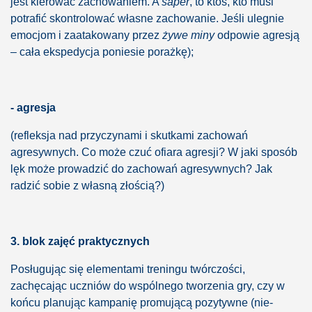
jest kierować zachowaniem. A
saper
, to ktoś, kto musi
potrafić skontrolować własne zachowanie. Jeśli ulegnie
emocjom i zaatakowany przez
żywe miny
odpowie agresją
– cała ekspedycja poniesie porażkę);
- agresja
(refleksja nad przyczynami i skutkami zachowań
agresywnych. Co może czuć ofiara agresji? W jaki sposób
lęk może prowadzić do zachowań agresywnych? Jak
radzić sobie z własną złością?)
3. blok zajęć praktycznych
Posługując się elementami treningu twórczości,
zachęcając uczniów do wspólnego tworzenia gry, czy w
końcu planując kampanię promującą pozytywne (nie-