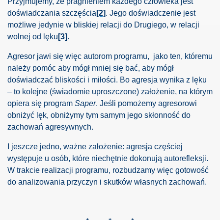
Przyjmujemy, że pragnieniem każdego człowieka jest
doświadczania szczęścia
[2]
. Jego doświadczenie jest
możliwe jedynie w bliskiej relacji do Drugiego, w relacji
wolnej od lęku
[3]
.
Agresor jawi się więc autorom programu,
jako ten, któremu
należy pomóc aby mógł mniej się bać, aby mógł
doświadczać bliskości i miłości. Bo agresja wynika z lęku
– to kolejne (świadomie uproszczone) założenie, na którym
opiera się program
Saper
. Jeśli pomożemy agresorowi
obniżyć lęk, obniżymy tym samym jego skłonność do
zachowań agresywnych.
I jeszcze jedno, ważne założenie: agresja częściej
występuje u osób, które niechętnie dokonują autorefleksji.
W trakcie realizacji programu, rozbudzamy więc gotowość
do analizowania przyczyn i skutków własnych zachowań.