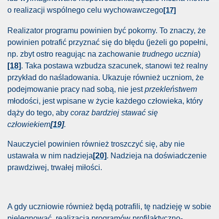
o realizacji wspólnego celu wychowawczego
[17]
a”
Realizator programu powinien być pokorny. To znaczy, że
powinien potrafić przyznać się do błędu (jeżeli go popełni,
np. zbyt ostro reagując na zachowanie
trudnego ucznia
)
Ukrainy i pokłosie
[18]
. Taka postawa wzbudza szacunek, stanowi też realny
przykład do naśladowania. Ukazuje również uczniom, że
oria prawa małżeńskiego
podejmowanie pracy nad sobą, nie jest
przekleństwem
młodości, jest wpisane w życie każdego człowieka, który
kać z kobietą?
dąży do tego, aby
coraz bardziej stawać się
AIZMU: LICZY SIĘ POSTĘPOWANIE
człowiekiem
[19]
.
Nauczyciel powinien również troszczyć się, aby nie
órego potrzebujemy.
ustawała w nim nadzieja
[20]
. Nadzieja na doświadczenie
prawdziwej, trwałej miłości.
A gdy uczniowie również będą potrafili, tę nadzieję w sobie
odziny
pielęgnować, realizacja programów profilaktyczno-