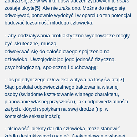
Zdarza się, że w wyniku doświadczeń życiowych to
dobro
zostaje ukryte
[5]
. Ale nie
znika
ono. Można do niego się
rtret?
odwoływać, ponownie wydobyć i w oparciu o ten potencjał
budować tożsamość młodego człowieka;
- aby oddziaływania profilaktyczno-wychowacze mogły
artości
być skuteczne, muszą
tyki
odwoływać się do całościowego spojrzenia na
człowieka. Uwzględniając jego jedność fizyczną,
dii coraz trudniej
psychologiczną, społeczną i duchową
;
[6]
u dzieci
- los pojedynczego człowieka wpływa na losy świata
[7]
.
Stąd postulat odpowiedzialnego traktowania własnej
osoby (świadome kształtowanie wlanego charakteru,
ografii
planowanie własnej przyszłości), jak i odpowiedzialności
za tych, których spotykam na swej drodze (np. w
 niedługo stanie się krajem emerytów.
kontekście seksualności);
- płciowość, piękny dar dla człowieka, może stanowić
źródło destruktywnych napięć. Zaakceptowanie własnej