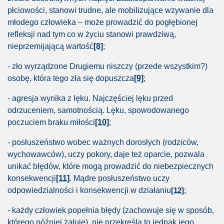
płciowości, stanowi trudne, ale mobilizujące wzywanie dla
młodego człowieka – może prowadzić do pogłębionej
iwą etycznie
refleksji nad tym co w życiu stanowi prawdziwą,
nieprzemijającą wartość
[8]
;
że odebrać każdy
- zło wyrządzone Drugiemu niszczy (przede wszystkim?)
u w ciąży to przestępstwo?
osobę, która tego zła się dopuszcza
[9]
;
- agresja wynika z lęku. Najczęściej lęku przed
odrzuceniem, samotnością. Lęku, spowodowanego
lizuje?
poczuciem braku miłości
[10]
;
st z powodu biedy
- posłuszeństwo wobec ważnych dorosłych (rodziców,
wychowawców), uczy pokory, daje też oparcie, pozwala
unikać błędów, które mogą prowadzić do niebezpiecznych
mnazjach
konsekwencji
[11]
. Mądre posłuszeństwo uczy
odpowiedzialności i konsekwencji w działaniu
;
[12]
gii została zgwałcona.
- każdy człowiek popełnia błędy (zachowuje się w sposób,
nnością w UE
którego później żałuje), nie przekreśla to jednak jego