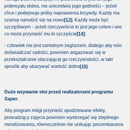
potencjału dobra
, nie unicestwia jego godności – jeżeli
chce i podejmuje próby naprawienia krzywdy. Każdy ma
szansę
narodzić się na nowo
[13]
. Każdy może być
zy i przeciętnych ludzi
szczęśliwym – jeżeli rzeczywiście to jest jego celem i wie
co może przynieść mu to szczęście
[14]
;
- człowiek nie jest samotnym żeglarzem, dlatego aby móc
doświadczać radości, powinien angażować się w
przekształcanie otaczającej go rzeczywistości, w taki
sposób aby ukazywać wartość dobra
.
[15]
inów
Duże wzywanie stoi przed realizatorami programu
 rodzice planują bojkot placówki.
Saper
.
czniowie?
Aby program mógł przynieść spodziewane efekty,
prowadzący zajęcia powinien wystrzegać się zbędnego
latki
moralizowania, równocześnie nie unikając prezentowania