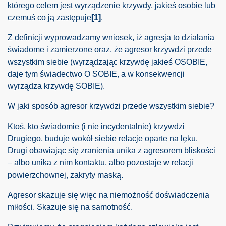
którego celem jest wyrządzenie krzywdy, jakieś osobie lub
czemuś co ją zastępuje
[1]
.
sonalnej
Z definicji wyprowadzamy wniosek, iż agresja to działania
świadome i zamierzone oraz, że agresor krzywdzi przede
wszystkim siebie (wyrządzając krzywdę jakieś OSOBIE,
 - c. 1.
daje tym świadectwo O SOBIE, a w konsekwencji
wyrządza krzywdę SOBIE).
W jaki sposób agresor krzywdzi przede wszystkim siebie?
Ktoś, kto świadomie (i nie incydentalnie) krzywdzi
Drugiego, buduje wokół siebie relacje oparte na lęku.
Drugi obawiając się zranienia unika z agresorem bliskości
– albo unika z nim kontaktu, albo pozostaje w relacji
powierzchownej, zakryty maską.
Agresor skazuje się więc na niemożność doświadczenia
miłości. Skazuje się na samotność.