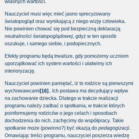
własnych wartości.
y szef wiedzieć powinien.
Nauczyciel musi więc mieć jasno sprecyzowany
światopogląd oraz wynikającą z niego wizję człowieka.
Nie powinien chować się pod bezpieczną deklaracją
neutralności światopoglądowej
, gdyż w ten sposób
oszukuje, i samego siebie, i podopiecznych.
o...
Efekty programu będą trwalsze, gdy pomożemy uczniom
uporządkować ich system wartości i ułatwimy ich
interioryzację.
howaniu dziecka
Nauczyciel powinien pamiętać, iż to rodzice są pierwszymi
wychowawcami
[16]
.. Ich postawa ma decydujący wpływ
la W ojt yły
na zachowanie dziecka. Dlatego w trakcie realizacji
programu należy zadbać o spotkania, w trakcie których
icznych
poinformujemy rodziców o jego celach i sposobach
dochodzenia do nich, zachęcimy do współpracy. Takie
spotkanie może (powinno?) być okazją do
pedagogizacji
.
ARIUM
Omawiając treści programu, nauczyciel poszerza wiedzę