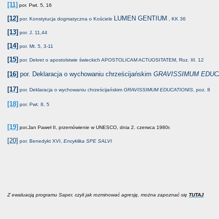
[11]
 por. Pwt. 5, 16 
ci w Kościele!
[12]
LUMEN GENTIUM
 por. Konstytucja dogmatyczna o Kościele 
 , KK 36
[13]
 por. J. 11,44
Francuzi?
[14]
 por. Mt. 5, 3-11
I INFOGRAFIKI]
[15]
 por. Dekret o apostolstwie świeckich 
APOSTOLICAM ACTUOSITATEM, Roz. III. 12
[16]
 por. 
Deklaracja o wychowaniu chrześcijańskim 
GRAVISSIMUM EDUC
[17]
por. 
Deklaracja o wychowaniu chrześcijańskim
GRAVISSIMUM EDUCATIONIS
, poz. 8
zm trzeba rozkładać od środka
[18]
por. Pwt. 8, 5
[19]
 por.Jan Paweł II, przemówienie w UNESCO, dnia 2. czerwca 1980r.
[20]
Z ZROBIĆ
 por. Benedykt XVI, 
Encyklika SPE SALVI
Z ewaluacją programu Saper, czyli jak rozminować agresję, można zapoznać się
TUTAJ
dów o polskim antysemityzmie