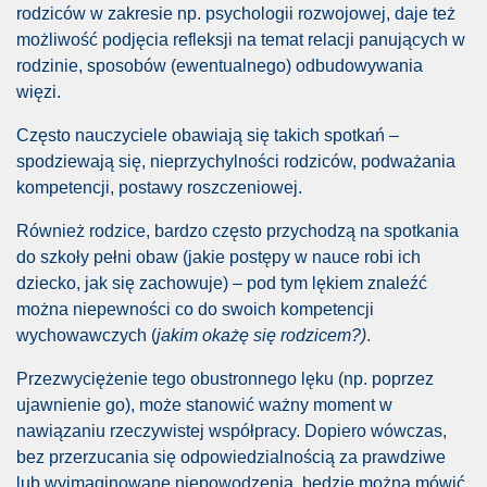
rodziców w zakresie np. psychologii rozwojowej, daje też
II KOŚCIOŁA
możliwość podjęcia refleksji na temat relacji panujących w
rodzinie, sposobów (ewentualnego) odbudowywania
osji
więzi.
Często nauczyciele obawiają się takich spotkań –
spodziewają się, nieprzychylności rodziców, podważania
kompetencji, postawy roszczeniowej.
Również rodzice, bardzo często przychodzą na spotkania
do szkoły pełni obaw (jakie postępy w nauce robi ich
dziecko, jak się zachowuje) – pod tym lękiem znaleźć
można niepewności co do swoich kompetencji
wychowawczych (
jakim okażę się rodzicem?)
.
 Żydów?
Przezwyciężenie tego obustronnego lęku (np. poprzez
bkach i przedszkolach... A gimnazja?!
ujawnienie go), może stanowić ważny moment w
nawiązaniu rzeczywistej współpracy. Dopiero wówczas,
najgorsze cechy"?
bez przerzucania się odpowiedzialnością za prawdziwe
lub wyimaginowane niepowodzenia, będzie można mówić
sła o 150 proc