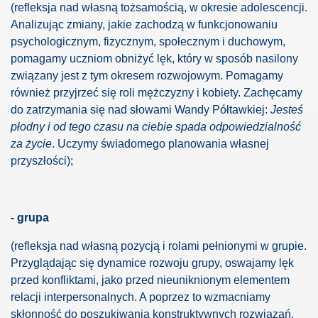
(refleksja nad własną tożsamością, w okresie adolescencji.
Analizując zmiany, jakie zachodzą w funkcjonowaniu
psychologicznym, fizycznym, społecznym i duchowym,
 kobiet
pomagamy uczniom obniżyć lęk, który w sposób nasilony
związany jest z tym okresem rozwojowym. Pomagamy
kobiet - tekst
również przyjrzeć się roli mężczyzny i kobiety. Zachęcamy
do zatrzymania się nad słowami Wandy Półtawkiej:
Jesteś
płodny i od tego czasu na ciebie spada odpowiedzialność
za życie
. Uczymy świadomego planowania własnej
przyszłości);
- grupa
(refleksja nad własną pozycją i rolami pełnionymi w grupie.
Przyglądając się dynamice rozwoju grupy, oswajamy lęk
przed konfliktami, jako przed nieuniknionym elementem
relacji interpersonalnych. A poprzez to wzmacniamy
skłonność do poszukiwania konstruktywnych rozwiązań.