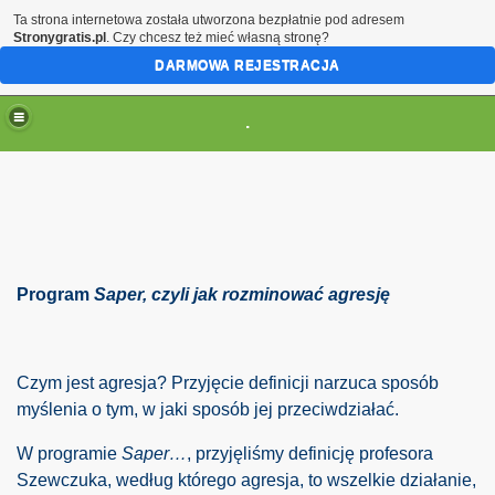
Ta strona internetowa została utworzona bezpłatnie pod adresem
Stronygratis.pl
. Czy chcesz też mieć własną stronę?
DARMOWA REJESTRACJA
.
(brak zmiany ustawienia przeglądarki oznacza zgodę na to
Program
Saper, czyli jak rozminować agresję
Czym jest agresja? Przyjęcie definicji narzuca sposób
myślenia o tym, w jaki sposób jej przeciwdziałać.
y antropologii chrześcijańskiej
W programie
Saper…
, przyjęliśmy definicję profesora
Szewczuka, według którego agresja, to wszelkie działanie,