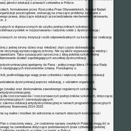
awy jakości edukacji o prawach człowieka w Polsce.
zkołach, formułowane przez Rzecznika Praw Obywatelskich, Instytut Badań
e organizacje pozarządowe, wskazują na znaczące problemy związane z
ego prawa, dotyczące edukacji i przeciwdziałania nierównemu traktowaniu.
n. z:
nacyjnych w dopuszczonych do użytku podręcznikach szkolnych,
ieli/nauczycielek w rozpoznawaniu i radzeniu sobie z dyskryminacją i
owych ze strony instytucji i osób odpowiedzialnych za kształt oraz realizację
rej z jednej strony dzieci oraz młodzież zbyt często doświadczają
 nie otrzymują wystarczającej ochrony. Nie są także wyposażane w wiedzę i
jawiskami. Taka sytuacja jest sprzeczna z ideą polskiej szkoły, której
ejmowanie działań zapobiegających wszelkiej dyskryminacji.
ntydyskryminacyjnej apelujemy do Pana - politycznego lidera i Prezesa Rady
m następujących instrumentów zmiany. Postulujemy o:
szkół, podkreślającego wagę praw człowieka i większej obecności edukacji
wdziałania dyskryminacji poprzez edukację, z udziałem organizacji
o (studia) oraz doskonalenia zawodowego regularnych szkoleń dla
 antydyskryminacyjnej.
kcji dla rzeczoznawców / rzeczoznawczyń podręczników szkolnych, dotyczącej
yskryminacyjnych i stereotypizujących.
ów z zakresu edukacji antydyskryminacyjnej w ramach programów operacyjnych
ektywy finansowej 2014-2020.
a są realne i możliwe do wdrożenia w ramach obecnych kompetencji i
ł Pan o znaczeniu wiary, „że codzienne sprawy zwykłych Polaków mogą iść w
uwagę na zaniedbania dotyczące podstawowych praw człowieka i polskiej
3 milionów zwykłych uczniów i uczennic w Polsce.