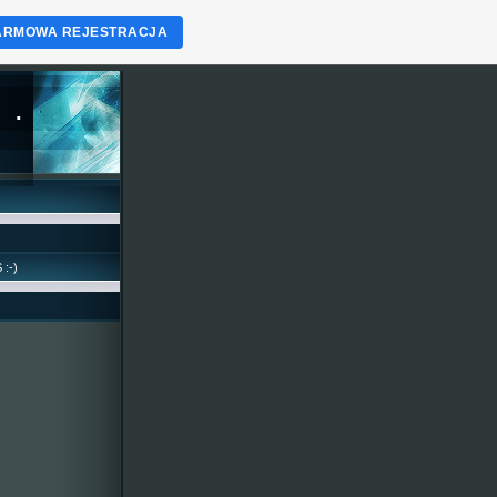
ARMOWA REJESTRACJA
.
 :-)