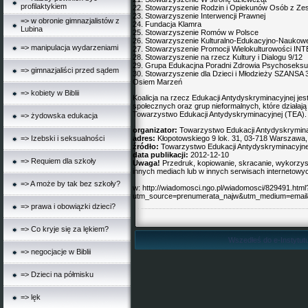
profilaktykiem
22. Stowarzyszenie Rodzin i Opiekunów Osób z Zes
23. Stowarzyszenie Interwencji Prawnej
=> w obronie gimnazjalistów z
24. Fundacja Klamra
Lubina
25. Stowarzyszenie Romów w Polsce
26. Stowarzyszenie Kulturalno-Edukacyjno-Naukow
=> manipulacja wydarzeniami
27. Stowarzyszenie Promocji Wielokulturowości 
28. Stowarzyszenie na rzecz Kultury i Dialogu 9/12
29. Grupa Edukacjna Poradni Zdrowia Psychoseksu
=> gimnazjaliści przed sądem
30. Stowarzyszenie dla Dzieci i Młodzieży SZANSA
Osiem Marzeń
=> kobiety w Biblii
Koalicja na rzecz Edukacji Antydyskryminacyjnej
jes
społecznych oraz grup nieformalnych, które działają
Towarzystwo Edukacji Antydyskryminacyjnej (TEA). Ko
=> żydowska edukacja
organizator:
Towarzystwo Edukacji Antydyskrymina
=> Izebski i seksualności
adres:
Kłopotowskiego 9 lok. 31, 03-718 Warszawa,
źródło:
Towarzystwo Edukacji Antydyskryminacyjne
data publikacji:
2012-12-10
=> Requiem dla szkoły
Uwaga!
Przedruk, kopiowanie, skracanie, wykorzyst
innych mediach lub w innych serwisach internetowy
=> A może by tak bez szkoły?
w:
http://wiadomosci.ngo.pl/wiadomosci/829491.html
utm_source=prenumerata_najw&utm_medium=email
=> prawa i obowiązki dzieci?
=> Co kryje się za lękiem?
Wszedłeś do e-Instytutu
=> negocjacje w Biblii
=> Dzieci na półmisku
=> lęk