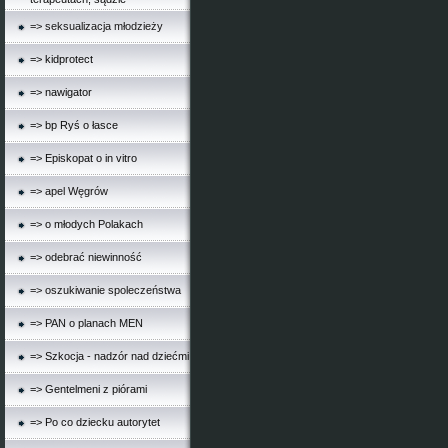
=> seksualizacja młodzieży
=> kidprotect
=> nawigator
=> bp Ryś o łasce
=> Episkopat o in vitro
=> apel Węgrów
=> o młodych Polakach
=> odebrać niewinność
=> oszukiwanie spoleczeństwa
=> PAN o planach MEN
=> Szkocja - nadzór nad dziećmi
=> Gentelmeni z piórami
=> Po co dziecku autorytet