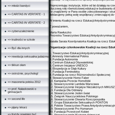
Reprezentując instytucje, które od lat działają na 
=> młodzi bandyci
kluczową rolę równościowej edukacji w budowaniu de
że znajdziemy w Pana osobie zdecydowanego i skut
=> CARITAS IN VERITATE - 1
deklarujemy pełną wolę współpracy zmierzającej do 
W imieniu Koalicji na rzecz Edukacji Antydyskryminac
=> CARITAS IN VERITATE - 2
Z poważaniem,
=> cyberuzależnienie
Marta Rawłuszko
Prezeska Towarzystwo Edukacji Antydyskryminacyj
=> trudności w szkole
Natalia Sarata Koordynatorka Koalicja na rzecz Edu
Organizacje członkowskie Koalicji na rzecz Edu
=> Być dla innych
1. Towarzystwo Edukacji Antydyskryminacyjnej
2. Amnesty International Polska
=> rewolucja seksualna judaizmu
3. Fundacja Autonomia
4. Centrum Edukacji Obywatelskiej
=> tikkun olam
5. Centrum Inicjatyw UNESCO
6. Ekspedycja w Głąb Kultury
7. Fundacja Feminoteka
=> ostrożnie, psycholog!
8. Fundacja na rzecz Różnorodności Społecznej
9. Stowarzyszenie Homo Faber
10. Kampania Przeciw Homofobii
=> masoneria polska 2012
11. Stowarzyszenie Lambda Warszawa
12. Stowarzyszenie Inicjatyw Niezależnych MIKU
=> prof. Nalaskowski o
13. Fundacja Dla Odmiany
gimnazjach
14. Stowarzyszenie Jeden świat
15. Związek Nauczycielstwa Polskiego
=> second life
16. Stowarzyszenie Otwarta Rzeczpospolita
17. Grupa Edukatorów Seksualnych PONTON
18. Polskie Towarzystwo Prawa Antydyskryminacyj
=> pijany lekarz
19. Stowarzyszenie Pro Humanum
20. Fundacja Przestrzeń Kobiet
=> Każdy powinien być
21. Stowarzyszenie W stronę dziewcząt