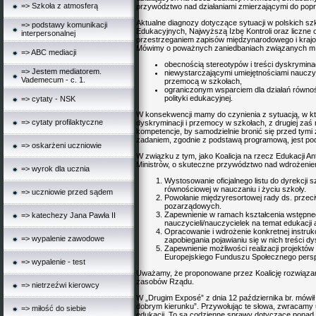
=> Szkoła z atmosferą
przywództwo nad działaniami zmierzającymi do popr
Aktualne diagnozy dotyczące sytuacji w polskich s
=> podstawy komunikacji
Edukacyjnych, Najwyższą Izbę Kontroli oraz liczn
interpersonalnej
przestrzeganiem zapisów międzynarodowego i krajow
Mówimy o poważnych zaniedbaniach związanych m.i
=> ABC mediacji
obecnością stereotypów i treści dyskrymi
=> Jestem mediatorem.
niewystarczającymi umiejętnościami nauczyc
Vademecum - c. 1.
przemocą w szkołach,
ograniczonym wsparciem dla działań równości
polityki edukacyjnej.
=> cytaty - NSK
W konsekwencji mamy do czynienia z sytuacją, w któ
=> cytaty profilaktyczne
dyskryminacji i przemocy w szkołach, z drugiej zaś
kompetencje, by samodzielnie bronić się przed tymi z
zadaniem, zgodnie z podstawą programową, jest pod
=> oskarżeni uczniowie
W związku z tym, jako Koalicja na rzecz Edukacji A
Ministrów, o skuteczne przywództwo nad wdrożenie
=> wyrok dla ucznia
Wystosowanie oficjalnego listu do dyrekcji 
równościowej w nauczaniu i życiu szkoły.
=> uczniowie przed sądem
Powołanie międzyresortowej rady ds. przeci
pozarządowych.
Zapewnienie w ramach kształcenia wstępneg
=> katechezy Jana Pawła II
nauczycieli/nauczycielek na temat edukacji
Opracowanie i wdrożenie konkretnej instru
=> wypalenie zawodowe
zapobiegania pojawianiu się w nich treści d
Zapewnienie możliwości realizacji projekt
Europejskiego Funduszu Społecznego persp
=> wypalenie - test
Uważamy, że proponowane przez Koalicję rozwiązani
zasobów Rządu.
=> nietrzeźwi kierowcy
W „Drugim Exposé” z dnia 12 października br. mówi
dobrym kierunku”. Przywołując te słowa, zwracamy 
=> miłość do siebie
edukacji. To są codzienne sprawy dotyczące ponad 