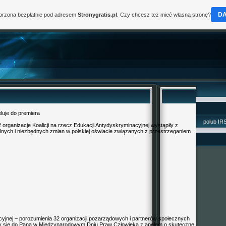
D
worzona bezpłatnie pod adresem
Stronygratis.pl
. Czy chcesz też mieć własną stronę?
luje do premiera
polub IRS
rganizacje Koalicji na rzecz Edukacji Antydyskryminacyjnej wystąpiły z
pilnych i niezbędnych zmian w polskiej oświacie związanych z przestrzeganiem
acyjnej – porozumienia 32 organizacji pozarządowych i partnerów społecznych
amy się do Pana w Międzynarodowym Dniu Praw Człowieka z apelem o skuteczne