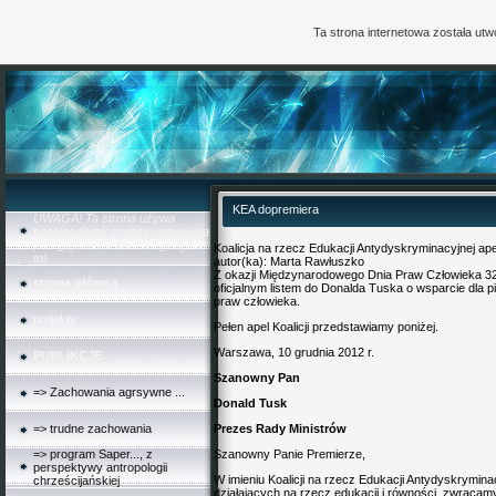
Ta strona internetowa została ut
KEA dopremiera
UWAGA! Ta strona używa
cookies (brak zmiany ustawienia
przeglądarki oznacza zgodę na
Koalicja na rzecz Edukacji Antydyskryminacyjnej ape
to)
autor(ka):
Marta Rawłuszko
Z okazji Międzynarodowego Dnia Praw Człowieka 32 o
strona główna
oficjalnym listem do Donalda Tuska o wsparcie dla 
praw człowieka.
projekty
Pełen apel Koalicji przedstawiamy poniżej.
Warszawa, 10 grudnia 2012 r.
PUBLIKCJE
Szanowny Pan
=> Zachowania agrsywne ...
Donald Tusk
=> trudne zachowania
Prezes Rady Ministrów
=> program Saper..., z
Szanowny Panie Premierze,
perspektywy antropologii
W imieniu Koalicji na rzecz Edukacji Antydyskrymin
chrześcijańskiej
działających na rzecz edukacji i równości, zwrac