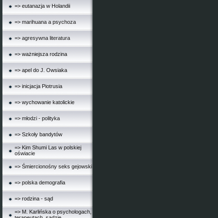
=> eutanazja w Holandii
=> marihuana a psychoza
=> agresywna literatura
=> ważniejsza rodzina
=> apel do J. Owsiaka
=> inicjacja Piotrusia
=> wychowanie katolickie
=> młodzi - polityka
=> Szkoły bandytów
=> Kim Shumi Las w polskiej
oświacie
=> Śmiercionośny seks gejowski
=> polska demografia
=> rodzina - sąd
=> M. Karlińska o psychologach,
terapeutach, sądzie