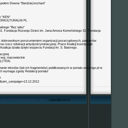
połem Downa “Bardziej kochani”
e "KEN"
INTERKULTURALNI PL
alnego "Bez tabu"
 31. Fundacja Rozwoju Dzieci im. Jana Amosa Komeńskiego 32. Fundacja
t dobrowolnym porozumieniem organizacji pozarządowych, partnerów
 na rzecz edukacji antydyskryminacyjnej. Prace Koalicji koordynuje
alicja działa dzięki wsparciu Fundacji im. S. Batorego.
cyjnej
 woj. mazowieckie
j (TEA)
anie tekstów (lub ich fragmentów) publikowanych w portalu www.ngo.pl w
ch wymaga zgody Redakcji portalu!
?
&utm_campaign=13.12.2012
 jako 695004 odwiedzający. Witaj.
copyright by irs