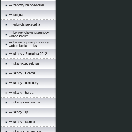
=> zabawy na podwórku
=> kolęda ...
=> edukcja seksualna
=> konwencja ws przemocy
wobec kobiet
=> konwencja ws przemocy
wobec kobiet - tekst
=> skany z 6 grudnia 2012
=> skany-zaczęło się
=> skany - Deresz
=> skany - dekodery
=> skany - burza
=> skany - niezalezna
=> skany - rp
=> skany - kłamali
=> skany - zaczęło się