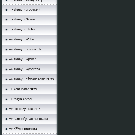
=> skany - producent
=> skany - Gowin
=> skany - tok fm
=> skany - Wolski
=> skany - newsweek
=> skany - wprost
=> skany - wyborcza
=> skany - oświadczenie NPW
=> komunikat NPW
=> religia chroni
=> płód czy dziecko?
=> samobójstwo nastolatki
=> KEA dopremiera