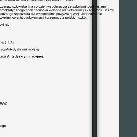
rzecz praw człowieka i na co dzień współpracują ze szkołami, podkreślamy
mokratycznego społeczeństwa wolnego od nietolerancji i ksenofobii. Liczmy,
ecznego sojusznika dla wzmocnienia powyższej wizji. Jednocześnie
wyeliminowania dyskryminacji i przemocy z polskich szkół.
yjnej,
nej (TEA)
kacji Antydyskryminacyjnej
kacji Antydyskryminacyjnej:
SZEWO
nego