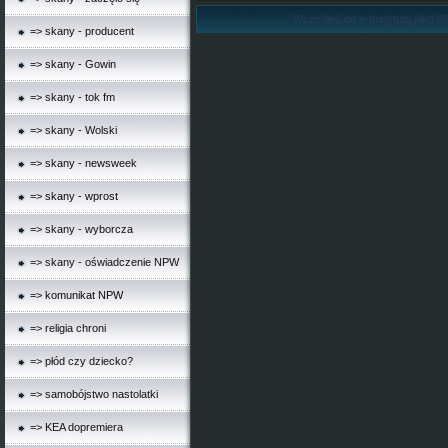
Wszedłeś do e-Instytutu jako 69
=> skany - producent
=> skany - Gowin
=> skany - tok fm
=> skany - Wolski
=> skany - newsweek
=> skany - wprost
=> skany - wyborcza
=> skany - oświadczenie NPW
=> komunikat NPW
=> religia chroni
=> płód czy dziecko?
=> samobójstwo nastolatki
=> KEA dopremiera