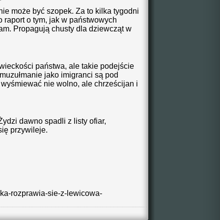
 nie może być szopek. Za to kilka tygodni
raport o tym, jak w państwowych
lam. Propagują chusty dla dziewcząt w
ieckości państwa, ale takie podejście
 muzułmanie jako imigranci są pod
i wyśmiewać nie wolno, ale chrześcijan i
dzi dawno spadli z listy ofiar,
ię przywileje.
ska-rozprawia-sie-z-lewicowa-