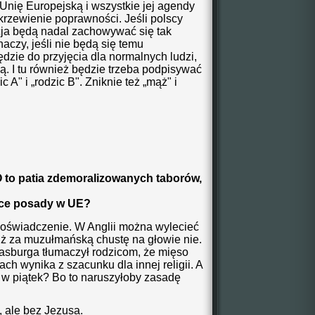
Unię Europejską i wszystkie jej agendy
krzewienie poprawności. Jeśli polscy
ja będą nadal zachowywać się tak
naczy, jeśli nie będą się temu
dzie do przyjęcia dla normalnych ludzi,
ą. I tu również będzie trzeba podpisywać
ic A" i „rodzic B". Zniknie też „mąż" i
hce posady w UE?
doświadczenie. W Anglii można wylecieć
 już za muzułmańską chustę na głowie nie.
trasburga tłumaczył rodzicom, że mięso
ch wynika z szacunku dla innej religii. A
 w piątek? Bo to naruszyłoby zasadę
 ale bez Jezusa.