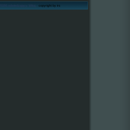
5086 odwiedzający. Witaj.
copyright by irs