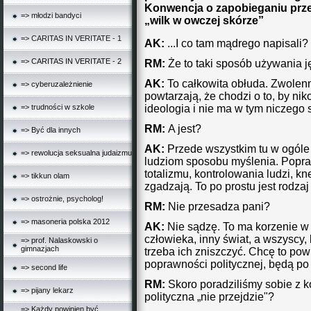
Konwencja o zapobieganiu prze
=> młodzi bandyci
„wilk w owczej skórze”
=> CARITAS IN VERITATE - 1
AK:
...I co tam mądrego napisali?
=> CARITAS IN VERITATE - 2
RM:
Że to taki sposób używania ję
AK:
To całkowita obłuda. Zwolen
=> cyberuzależnienie
powtarzają, że chodzi o to, by nik
ideologia i nie ma w tym niczego
=> trudności w szkole
RM:
A jest?
=> Być dla innych
AK:
Przede wszystkim tu w ogóle n
=> rewolucja seksualna judaizmu
ludziom sposobu myślenia. Popraw
totalizmu, kontrolowania ludzi, kn
=> tikkun olam
zgadzają. To po prostu jest rodza
=> ostrożnie, psycholog!
RM:
Nie przesadza pani?
=> masoneria polska 2012
AK:
Nie sądzę. To ma korzenie w
człowieka, inny świat, a wszyscy, 
=> prof. Nalaskowski o
gimnazjach
trzeba ich zniszczyć. Chcę to pow
poprawności politycznej, będą po
=> second life
RM:
Skoro poradziliśmy sobie z 
=> pijany lekarz
polityczna „nie przejdzie"?
=> Każdy powinien być