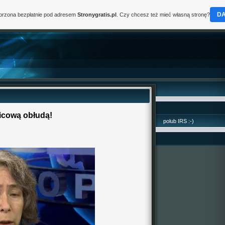
D
worzona bezpłatnie pod adresem
Stronygratis.pl
. Czy chcesz też mieć własną stronę?
icową obłudą!
polub IRS :-)