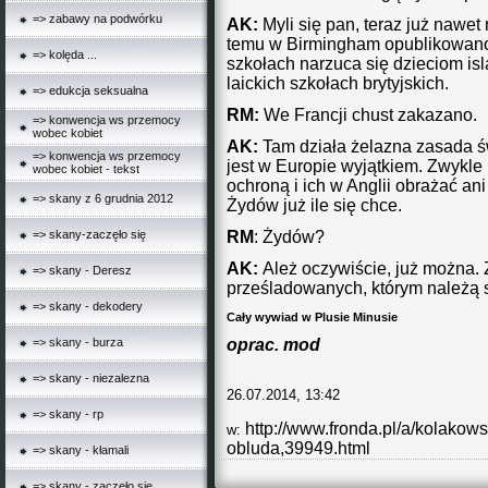
=> zabawy na podwórku
AK:
Myli się pan, teraz już nawet
temu w Birmingham opublikowano 
=> kolęda ...
szkołach narzuca się dzieciom is
laickich szkołach brytyjskich.
=> edukcja seksualna
RM:
We Francji chust zakazano.
=> konwencja ws przemocy
wobec kobiet
AK:
Tam działa żelazna zasada św
=> konwencja ws przemocy
jest w Europie wyjątkiem. Zwykle
wobec kobiet - tekst
ochroną i ich w Anglii obrażać an
=> skany z 6 grudnia 2012
Żydów już ile się chce.
RM
: Żydów?
=> skany-zaczęło się
AK:
Ależ oczywiście, już można. Ży
=> skany - Deresz
prześladowanych, którym należą s
=> skany - dekodery
Cały wywiad w Plusie Minusie
oprac. mod
=> skany - burza
=> skany - niezalezna
26.07.2014, 13:42
=> skany - rp
http://www.fronda.pl/a/kolakow
w:
obluda,39949.html
=> skany - kłamali
=> skany - zaczęło się