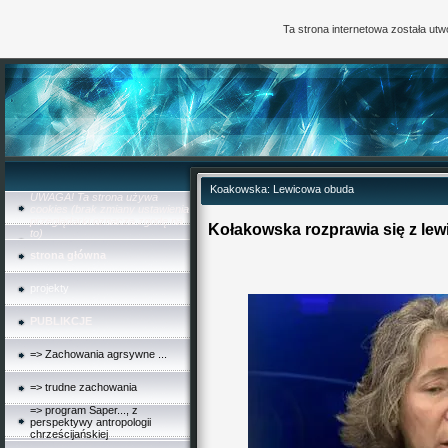
Ta strona internetowa została ut
Koakowska: Lewicowa obuda
UWAGA! Ta strona używa
cookies (brak zmiany ustawienia
przeglądarki oznacza zgodę na
Kołakowska rozprawia się z lew
to)
strona główna
projekty
PUBLIKCJE
=> Zachowania agrsywne ...
=> trudne zachowania
=> program Saper..., z
perspektywy antropologii
chrześcijańskiej