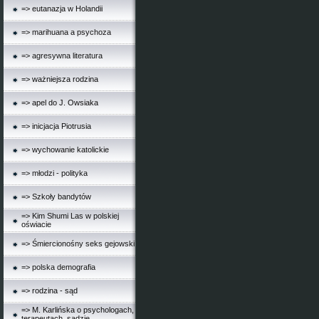
=> eutanazja w Holandii
=> marihuana a psychoza
=> agresywna literatura
=> ważniejsza rodzina
=> apel do J. Owsiaka
=> inicjacja Piotrusia
=> wychowanie katolickie
=> młodzi - polityka
=> Szkoły bandytów
=> Kim Shumi Las w polskiej
oświacie
=> Śmiercionośny seks gejowski
=> polska demografia
=> rodzina - sąd
=> M. Karlińska o psychologach,
terapeutach, sądzie