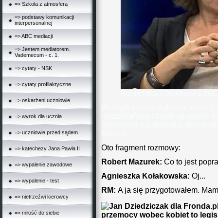
=> Szkoła z atmosferą
=> podstawy komunikacji
interpersonalnej
=> ABC mediacji
=> Jestem mediatorem.
Vademecum - c. 1.
=> cytaty - NSK
=> cytaty profilaktyczne
Agnieszka Kołakowska (fot.
=> oskarżeni uczniowie
W Anglii można wylecieć z pracy za
muzułmańską chustę na głowie ni
=> wyrok dla ucznia
Agnieszką Kołakowską, tłumaczką
=> uczniowie przed sądem
MINUS"
Oto fragment rozmowy:
=> katechezy Jana Pawła II
Robert Mazurek:
Co to jest popr
=> wypalenie zawodowe
Agnieszka Kołakowska:
Oj...
=> wypalenie - test
RM:
A ja się przygotowałem. Mam d
=> nietrzeźwi kierowcy
=> miłość do siebie