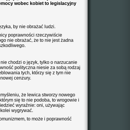
mocy wobec kobiet to legislacyjny
zyka, by nie obrażać ludzi.
nicy poprawności rzeczywiście
ogo nie obrażać, że to nie jest żadna
 szkodliwego.
ie chodzi o język, tylko o narzucanie
ność polityczna niesie za sobą rodzaj
eblowania tych, którzy się z tym nie
j nowej cenzury.
 myśleniu, że lewica stworzy nowego
którym się to nie podoba, to wrogowie i
iedzieć wyraźnie: oni, używając
 kolei wygrywać.
komunizmem, to może i poprawność