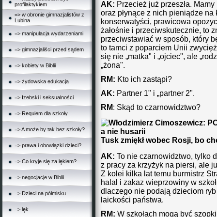
AK:
Przecież już przeszła. Mamy 
profilaktykiem
oraz płynące z nich pieniądze na 
=> w obronie gimnazjalistów z
konserwatyści, prawicowa opozyc
Lubina
żałośnie i przeciwskutecznie, to z
=> manipulacja wydarzeniami
przeciwstawiać w sposób, który bę
to tamci z poparciem Unii zwycięż
=> gimnazjaliści przed sądem
się nie „matka" i „ojciec", ale „rodz
„żona".
=> kobiety w Biblii
RM:
Kto ich zastąpi?
=> żydowska edukacja
AK:
Partner 1" i „partner 2".
=> Izebski i seksualności
RM
: Skąd to czarnowidztwo?
=> Requiem dla szkoły
=> A może by tak bez szkoły?
Tusk zmiękł wobec Rosji, bo c
=> prawa i obowiązki dzieci?
AK:
To nie czarnowidztwo, tylko 
=> Co kryje się za lękiem?
z pracy za krzyżyk na piersi, ale
Z kolei kilka lat temu burmistrz S
=> negocjacje w Biblii
halal i zakaz wieprzowiny w szkoła
dlaczego nie podają dzieciom ryb
=> Dzieci na półmisku
laickości państwa.
=> lęk
RM:
W szkołach mogą być szopki,