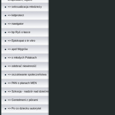
=> seksualizacja młodzieży
=> kidprotect
=> nawigator
=> bp Ryś o łasce
=> Episkopat o in vitro
=> apel Węgrów
=> o młodych Polakach
=> odebrać niewinność
=> oszukiwanie spoleczeństwa
=> PAN o planach MEN
=> Szkocja - nadzór nad dziećmi
=> Gentelmeni z piórami
=> Po co dziecku autorytet