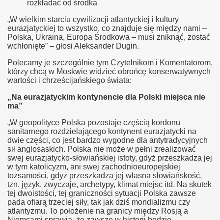
„W wielkim starciu cywilizacji atlantyckiej i kultury
sonalnej
eurazjatyckiej to wszystko, co znajduje się między nami –
Polska, Ukraina, Europa Środkowa – musi zniknąć, zostać
wchłonięte” – głosi Aleksander Dugin.
 - c. 1.
Polecamy je szczególnie tym Czytelnikom i Komentatorom,
którzy chcą w Moskwie widzieć obrońcę konserwatywnych
wartości i chrześcijańskiego świata:
„Na eurazjatyckim kontynencie dla Polski miejsca nie
ma”
„W geopolityce Polska pozostaje częścią kordonu
sanitarnego rozdzielającego kontynent eurazjatycki na
dwie części, co jest bardzo wygodne dla antytradycyjnych
sił anglosaskich. Polska nie może w pełni zrealizować
swej eurazjatycko‑słowiańskiej istoty, gdyż przeszkadza jej
w tym katolicyzm, ani swej zachodnioeuropejskiej
tożsamości, gdyż przeszkadza jej własna słowiańskość,
tzn. język, zwyczaje, archetypy, klimat miejsc itd. Na skutek
tej dwoistości, tej graniczności sytuacji Polska zawsze
pada ofiarą trzeciej siły, tak jak dziś mondializmu czy
atlantyzmu. To położenie na granicy między Rosją a
Niemcami sprawia, że zawsze w historii będzie