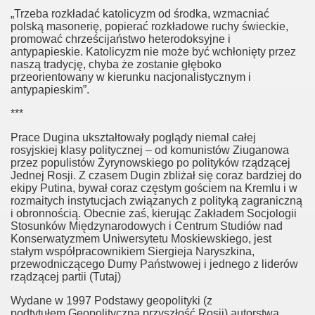
„Trzeba rozkładać katolicyzm od środka, wzmacniać
polską masonerię, popierać rozkładowe ruchy świeckie,
promować chrześcijaństwo heterodoksyjne i
antypapieskie. Katolicyzm nie może być wchłonięty przez
naszą tradycję, chyba że zostanie głęboko
przeorientowany w kierunku nacjonalistycznym i
h
antypapieskim”.
***
Prace Dugina ukształtowały poglądy niemal całej
rosyjskiej klasy politycznej – od komunistów Ziuganowa
przez populistów Żyrynowskiego po polityków rządzącej
kiem
Jednej Rosji. Z czasem Dugin zbliżał się coraz bardziej do
ekipy Putina, bywał coraz częstym gościem na Kremlu i w
rozmaitych instytucjach związanych z polityką zagraniczną
bina
i obronnością. Obecnie zaś, kierując Zakładem Socjologii
Stosunków Międzynarodowych i Centrum Studiów nad
Konserwatyzmem Uniwersytetu Moskiewskiego, jest
stałym współpracownikiem Siergieja Naryszkina,
przewodniczącego Dumy Państwowej i jednego z liderów
rządzącej partii (Tutaj)
Wydane w 1997 Podstawy geopolityki (z
podtytułem Geopolityczna przyszłość Rosji) autorstwa