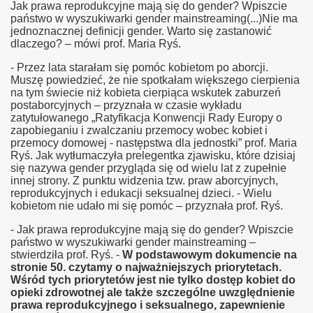
Jak prawa reprodukcyjne mają się do gender? Wpiszcie
państwo w wyszukiwarki gender mainstreaming(...)Nie ma
jednoznacznej definicji gender. Warto się zastanowić
dlaczego? – mówi prof. Maria Ryś.
- Przez lata starałam się pomóc kobietom po aborcji.
Muszę powiedzieć, że nie spotkałam większego cierpienia
na tym świecie niż kobieta cierpiąca wskutek zaburzeń
postaborcyjnych – przyznała w czasie wykładu
zatytułowanego „Ratyfikacja Konwencji Rady Europy o
zapobieganiu i zwalczaniu przemocy wobec kobiet i
przemocy domowej - następstwa dla jednostki” prof. Maria
Ryś. Jak wytłumaczyła prelegentka zjawisku, które dzisiaj
się nazywa gender przygląda się od wielu lat z zupełnie
innej strony. Z punktu widzenia tzw. praw aborcyjnych,
reprodukcyjnych i edukacji seksualnej dzieci. - Wielu
kobietom nie udało mi się pomóc – przyznała prof. Ryś.
- Jak prawa reprodukcyjne mają się do gender? Wpiszcie
państwo w wyszukiwarki gender mainstreaming –
stwierdziła prof. Ryś. -
W podstawowym dokumencie na
stronie 50. czytamy o najważniejszych priorytetach.
Wśród tych priorytetów jest nie tylko dostęp kobiet do
opieki zdrowotnej ale także szczególne uwzględnienie
prawa reprodukcyjnego i seksualnego, zapewnienie