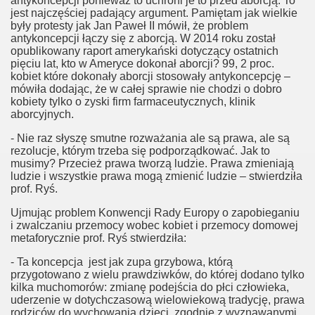
antykoncepcji ponieważ to uchroni je to przed aborcją. To
jest najczęściej padający argument. Pamiętam jak wielkie
były protesty jak Jan Paweł II mówił, że problem
antykoncepcji łączy się z aborcją. W 2014 roku został
opublikowany raport amerykański dotyczący ostatnich
pięciu lat, kto w Ameryce dokonał aborcji? 99, 2 proc.
twom
kobiet które dokonały aborcji stosowały antykoncepcję –
mówiła dodając, że w całej sprawie nie chodzi o dobro
ni?
kobiety tylko o zyski firm farmaceutycznych, klinik
aborcyjnych.
- Nie raz słyszę smutne rozważania ale są prawa, ale są
rezolucje, którym trzeba się podporządkować. Jak to
nej
musimy? Przecież prawa tworzą ludzie. Prawa zmieniają
ludzie i wszystkie prawa mogą zmienić ludzie – stwierdziła
prof. Ryś.
Ujmując problem Konwencji Rady Europy o zapobieganiu
i zwalczaniu przemocy wobec kobiet i przemocy domowej
metaforycznie prof. Ryś stwierdziła:
- Ta koncepcja jest jak zupa grzybowa, którą
przygotowano z wielu prawdziwków, do której dodano tylko
kilka muchomorów: zmianę podejścia do płci człowieka,
uderzenie w dotychczasową wielowiekową tradycję, prawa
ch
rodziców do wychowania dzieci zgodnie z wyznawanymi