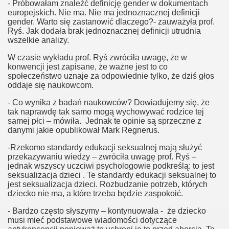
- Próbowałam znaleźć definicję gender w dokumentach
europejskich. Nie ma. Nie ma jednoznacznej definicji
gender. Warto się zastanowić dlaczego?- zauważyła prof.
Ryś. Jak dodała brak jednoznacznej definicji utrudnia
wszelkie analizy.
W czasie wykładu prof. Ryś zwróciła uwagę, że w
konwencji jest zapisane, że ważne jest to co
społeczeństwo uznaje za odpowiednie tylko, że dziś głos
oddaje się naukowcom.
- Co wynika z badań naukowców? Dowiadujemy się, że
a
tak naprawdę tak samo mogą wychowywać rodzice tej
samej płci – mówiła. Jednak te opinie są sprzeczne z
danymi jakie opublikował Mark Regnerus.
-Rzekomo standardy edukacji seksualnej mają służyć
przekazywaniu wiedzy – zwróciła uwagę prof. Ryś –
jednak wszyscy uczciwi psychologowie podkreślą: to jest
seksualizacja dzieci . Te standardy edukacji seksualnej to
jest seksualizacja dzieci. Rozbudzanie potrzeb, których
dziecko nie ma, a które trzeba będzie zaspokoić.
- Bardzo często słyszymy – kontynuowała - że dziecko
r
musi mieć podstawowe wiadomości dotyczące