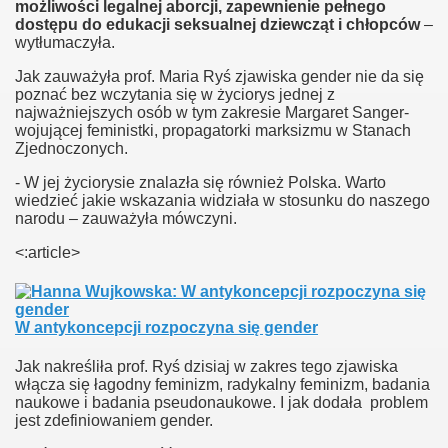
możliwości legalnej aborcji, zapewnienie pełnego
dostępu do edukacji seksualnej dziewcząt i chłopców
–
wytłumaczyła.
Jak zauważyła prof. Maria Ryś zjawiska gender nie da się
poznać bez wczytania się w życiorys jednej z
najważniejszych osób w tym zakresie Margaret Sanger-
wojującej feministki, propagatorki marksizmu w Stanach
der ministry
Zjednoczonych.
- W jej życiorysie znalazła się również Polska. Warto
wiedzieć jakie wskazania widziała w stosunku do naszego
narodu – zauważyła mówczyni.
<:article>
ligii
W antykoncepcji rozpoczyna się gender
Jak nakreśliła prof. Ryś dzisiaj w zakres tego zjawiska
włącza się łagodny feminizm, radykalny feminizm, badania
naukowe i badania pseudonaukowe. I jak dodała problem
jest zdefiniowaniem gender.