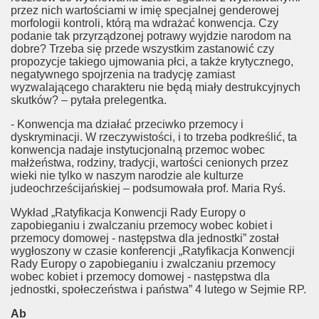
przez nich wartościami w imię specjalnej genderowej
twom
morfologii kontroli, którą ma wdrażać konwencja. Czy
podanie tak przyrządzonej potrawy wyjdzie narodom na
dobre? Trzeba się przede wszystkim zastanowić czy
szkoły
propozycje takiego ujmowania płci, a także krytycznego,
negatywnego spojrzenia na tradycję zamiast
wyzwalającego charakteru nie będą miały destrukcyjnych
skutków? – pytała prelegentka.
- Konwencja ma działać przeciwko przemocy i
dyskryminacji. W rzeczywistości, i to trzeba podkreślić, ta
konwencja nadaje instytucjonalną przemoc wobec
małżeństwa, rodziny, tradycji, wartości cenionych przez
wieki nie tylko w naszym narodzie ale kulturze
judeochrześcijańskiej – podsumowała prof. Maria Ryś.
na Bogu
Wykład „Ratyfikacja Konwencji Rady Europy o
zapobieganiu i zwalczaniu przemocy wobec kobiet i
przemocy domowej - następstwa dla jednostki” został
wygłoszony w czasie konferencji „Ratyfikacja Konwencji
Rady Europy o zapobieganiu i zwalczaniu przemocy
wobec kobiet i przemocy domowej - następstwa dla
jednostki, społeczeństwa i państwa” 4 lutego w Sejmie RP.
Ab