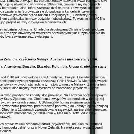
cja. Tamtejsze związki partnerskie zostały nazwane PACS (od Pacte Civil
nstytucję tę utworzono w prawie w 1999 roku, głównie z myślą o gejach i
ry heteroseksualne, które zawierają dziś 94 proc. ze wszystkich takich
a zawierania (sprowadza się do podpisu w kancelarii) i zrywania
odatkowe (zniesione przed rokiem z racji kryzysu). Partnerzy mogą
pólnym zamieszkaniem czy podziałem obowiązków. To właśnie na PACS w
jąc projekt ustawy o związkach partnerskich.
letnia batalia polityczna. Chadecka deputowana Christine Boutin podczas
lii i straszyła chwilowymi związkami porzucanymi "jak zużyta chustka do
by być zawierane ze... zwierzętami.
a Zelandia, częściowo Meksyk, Australia i niektóre stany USA.
, Argentyna, Brazylia, Ekwador, Kolumbia, Urugwaj, niektóre stany
i od 2010 roku dozwolone są w Argentynie. Brazylia, Ekwador, Kolumbia i
enie podobnych przepisów rozważają Chile i Boliwia. W Meksyku związki
łżeństwa - w dwóch stanach, w tym stolicy, mieście Meksyk. Zawarte tam
akty seksualne między mężczyznami są zabronione jedynie w Gujanie.
alizować pojedyncze kanadyjskie prowincje. Na szczeblu ogólnokrajowym
awały Stany Zjednoczone. Choć temat związków partnerskich w tamtejszej
003 roku w niektórych stanach USA kontakty homoseksualne wciąż były
 powodzenia próbował przeforsować poprawkę do konstytucji zakazującą
m. Obecnie w 12 stanach zalegalizowane są związki partnerskie (pierwsze,
ednopłciowe małżeństwa (od 2004 roku w Massachusetts, od 2008 w
ustawy).
cja w prawie w kilku stanach Australii (najwcześniej, od 2004, w Tasmanii,
kty homoseksualne) oraz w Nowej Zelandii. Na większości wysp Oceanii
zieniem.