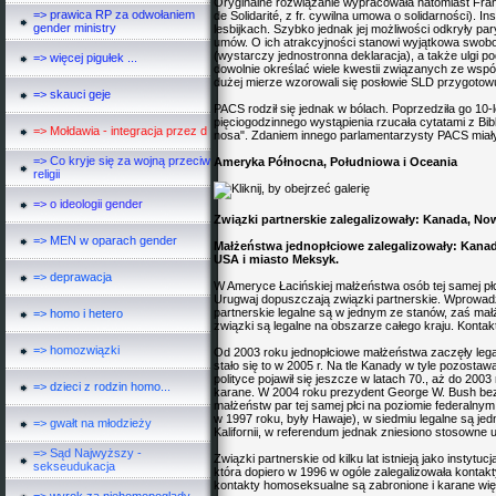
Oryginalne rozwiązanie wypracowała natomiast Fran
=> prawica RP za odwołaniem
de Solidarité, z fr. cywilna umowa o solidarności). I
gender ministry
lesbijkach. Szybko jednak jej możliwości odkryły pa
umów. O ich atrakcyjności stanowi wyjątkowa swobod
(wystarczy jednostronna deklaracja), a także ulgi p
=> więcej pigułek ...
dowolnie określać wiele kwestii związanych ze ws
dużej mierze wzorowali się posłowie SLD przygotowu
=> skauci geje
PACS rodził się jednak w bólach. Poprzedziła go 10-
pięciogodzinnego wystąpienia rzucała cytatami z Bib
=> Mołdawia - integracja przez d
nosa". Zdaniem innego parlamentarzysty PACS miały
=> Co kryje się za wojną przeciw
Ameryka Północna, Południowa i Oceania
religii
=> o ideologii gender
Związki partnerskie zalegalizowały: Kanada, Now
=> MEN w oparach gender
Małżeństwa jednopłciowe zalegalizowały: Kanada
USA i miasto Meksyk.
=> deprawacja
W Ameryce Łacińskiej małżeństwa osób tej samej płc
Urugwaj dopuszczają związki partnerskie. Wprowadz
partnerskie legalne są w jednym ze stanów, zaś ma
=> homo i hetero
związki są legalne na obszarze całego kraju. Kont
=> homozwiązki
Od 2003 roku jednopłciowe małżeństwa zaczęły leg
stało się to w 2005 r. Na tle Kanady w tyle pozost
polityce pojawił się jeszcze w latach 70., aż do 2
=> dzieci z rodzin homo...
karane. W 2004 roku prezydent George W. Bush bez
małżeństw par tej samej płci na poziomie federalny
w 1997 roku, były Hawaje), w siedmiu legalne są j
=> gwałt na młodzieży
Kalifornii, w referendum jednak zniesiono stosowne 
=> Sąd Najwyższy -
Związki partnerskie od kilku lat istnieją jako instytu
sekseudukacja
która dopiero w 1996 w ogóle zalegalizowała konta
kontakty homoseksualne są zabronione i karane wię