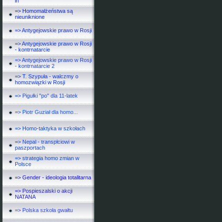
in
=> Homomałżeństwa są
nieuniknione
=> Antygejowskie prawo w Rosji
=> Antygejowskie prawo w Rosji
- kontrnatarcie
=> Antygejowskie prawo w Rosji
- kontrnatarcie 2
=> T. Szypuła - walczmy o
homozwiązki w Rosji
=> Pigułki "po" dla 11-latek
=> Piotr Guział dla homo...
=> Homo-taktyka w szkołach
=> Nepal - transpłciowi w
paszportach
=> strategia homo zmian w
Polsce
=> Gender - ideologia totalitarna
=> Pospieszalski o akcji
NATANA
=> Polska szkoła gwałtu