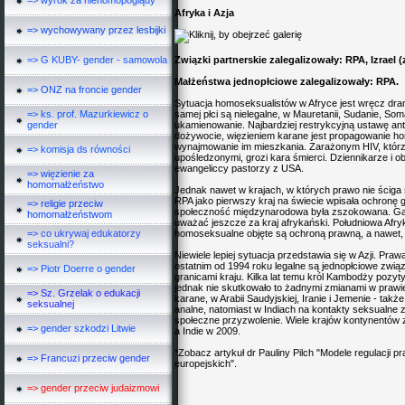
=> wyrok za niehomopoglądy
Afryka i Azja
=> wychowywany przez lesbijki
=> G KUBY- gender - samowola
Związki partnerskie zalegalizowały: RPA, Izrael 
Małżeństwa jednopłciowe zalegalizowały: RPA.
=> ONZ na froncie gender
Sytuacja homoseksualistów w Afryce jest wręcz dra
=> ks. prof. Mazurkiewicz o
samej płci są nielegalne, w Mauretanii, Sudanie, Soma
gender
ukamienowanie. Najbardziej restrykcyjną ustawę an
dożywocie, więzieniem karane jest propagowanie ho
wynajmowanie im
mieszkania
. Zarażonym HIV, któr
=> komisja ds równości
upośledzonymi, grozi kara śmierci. Dziennikarze i o
ewangeliccy pastorzy z USA.
=> więzienie za
homomałżeństwo
Jednak nawet w krajach, w których prawo nie ściga
RPA jako pierwszy kraj na świecie wpisała ochronę g
=> religie przeciw
społeczność międzynarodowa była zszokowana. Gaz
homomałżeństwom
uważać jeszcze za kraj afrykański. Południowa Afr
=> co ukrywaj edukatorzy
homoseksualne objęte są ochroną prawną, a nawet,
seksualni?
Niewiele lepiej sytuacja przedstawia się w Azji. Pra
ostatnim od 1994 roku legalne są jednopłciowe zwią
=> Piotr Doerre o gender
granicami kraju. Kilka lat temu król Kambodży pozy
jednak nie skutkowało to żadnymi zmianami w prawi
=> Sz. Grzelak o edukacji
karane, w Arabii Saudyjskiej, Iranie i Jemenie - tak
seksualnej
analne, natomiast w Indiach na kontakty seksualne z 
społeczne przyzwolenie. Wiele krajów kontynentów
=> gender szkodzi Litwie
a Indie w 2009.
*Zobacz artykuł dr Pauliny Pilch
"Modele regulacji 
=> Francuzi przeciw gender
europejskich"
.
=> gender przeciw judaizmowi