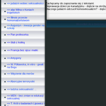
=> judaizm wobec seksualności
Zachęcamy do zapoznania się z tekstami:
Deprawacja dzieci po kanadyjsku - dojście na skrót
Dlaczego judaizm odrzucił homoseksualizm? - dojśc
=> abp Wilna o Koniach
trojańskich
=> Illinois przeciw
homomałżeństwom
Wszedłeś do e-Instytutu j
=> Augustyn - inwazja gender na
szkoły
=> Pan profesorka
=> ślub z kotką
=> Francja bez ojca i matki
=> Antygony
=> W. Półtawska, in vitro - gwałt
na Bogu
=> Więzienie dla merów
=> Aborcyjne terrorystki
=> ludzka seksualność ...
=> MEN - bez zmian w edukacji
seksualnej
=> T. Król o badaniach Lipowicz i