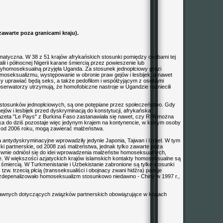
(zawarte poza granicami kraju).
matyczna. W 38 z 51 krajów afrykańskich stosunki pomiędzy osobami tej
lii i północnej Nigerii karane śmiercią przez powieszenie lub
tyhomoseksualną przyjęła Uganda. Za stosunek jednopłciowy grozi
moseksualizmu, występowanie w obronie praw gejów i lesbijek, a nawet
zy uprawiać będą seks, a także pedofilom i współżyjącym z osobami
bserwatorzy utrzymują, że homofobiczne nastroje w Ugandzie rozniecili
 stosunków jednopłciowych, są one potępiane przez społeczeństwo. Gdy
ejów i lesbijek przed dyskryminacją do konstytucji, afrykańska
eta "Le Pays" z Burkina Faso zastanawiała się nawet, czy RPA można
yka do dziś pozostaje więc jedynym krajem na kontynencie, w którym osoby
 od 2006 roku, mogą zawierać małżeństwa.
wa antydyskryminacyjne wprowadziły jedynie Japonia, Tajwan i Izrael. W tym
zki partnerskie, od 2008 zaś małżeństwa, jednak tylko zawarte poza
tywnie odniósł się do idei wprowadzenia małżeństw homoseksualnych,
e. W większości azjatyckich krajów islamskich kontakty homoseksualne są
że śmiercią. W Turkmenistanie i Uzbekistanie zabronione są tylko stosunki
tzw. trzecią płcią (transseksualiści i obojnacy zwani hidźra) panuje
 zdepenalizowało homoseksualizm stosunkowo niedawno - Chiny w 1997 r.,
prawnych dotyczących związków partnerskich obowiązujące w krajach