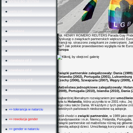
MYŠLĘ BO JESTEM
warto zobaczyć
SChDW
starabaza
Fot. HENRY ROMERO REUTERS
Parada Gay Prid
Dyskusję o związkach partnerskich większość Europ
starabaza cd
Francji np. straszono związkami ze zwierzętami. J
par? Jak polskie prawodawstwo wygląda na tle Europ
Europa
stara baza cd 2
starabaza cd 3
starabaza cd 4
Związki partnerskie zalegalizowały: Dania (1989),
Finlandia (2002), Portugalia (2001), Luksemburg 
stara baza cd 5
Czechy (2006), Szwajcaria (2007), Węgry (2009), Au
Małżeństwa jednopłciowe zalegalizowały: Holandi
fotokomentarze
(2009), Portugalia (2010), Islandia (2010), Dania (
Najbardziej liberalnym rozwiązaniem jest
umożliwie
gender
była tu
Holandia
, która uczyniła to w 2001 roku. Je
tego roku także Dania. W każdym z tych państw zrów
niektórych państwach niedozwolone są adopcje.
=> tolerancja w natarciu
Jeśli chodzi o
związki partnerskie
, w 1989 jako pi
=> rewolucja gender
skandynawskie i m.in. Niemcy, Finlandia, Portugalia
związki partnerskie od małżeństw różnią się główni
kwestią adopcji dzieci. Umożliwiają korzystanie z 
=> gender w natarciu