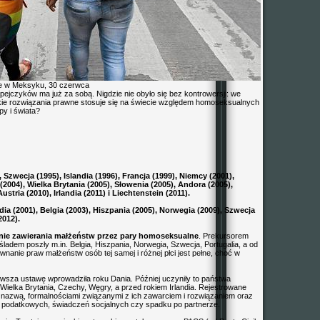
e w Meksyku, 30 czerwca
ejczyków ma już za sobą. Nigdzie nie obyło się bez kontrowersji: we
akie rozwiązania prawne stosuje się na świecie względem homoseksualnych
y i świata?
 Szwecja (1995), Islandia (1996), Francja (1999), Niemcy (2001),
(2004), Wielka Brytania (2005), Słowenia (2005), Andora (2005),
stria (2010), Irlandia (2011) i Liechtenstein (2011).
a (2001), Belgia (2003), Hiszpania (2005), Norwegia (2009), Szwecja
2012).
nie zawierania małżeństw przez pary homoseksualne
. Prekursorem
j śladem poszły m.in. Belgia, Hiszpania, Norwegia, Szwecja, Portugalia, a od
nanie praw małżeństw osób tej samej i różnej płci jest pełne, choć w
erwsza ustawę wprowadziła roku Dania. Później uczyniły to państwa
, Wielka Brytania, Czechy, Węgry, a przed rokiem Irlandia. Rejestrowane
e nazwą, formalnościami związanymi z ich zawarciem i rozwiązaniem oraz
ulg podatkowych, świadczeń socjalnych czy spadku po partnerze.