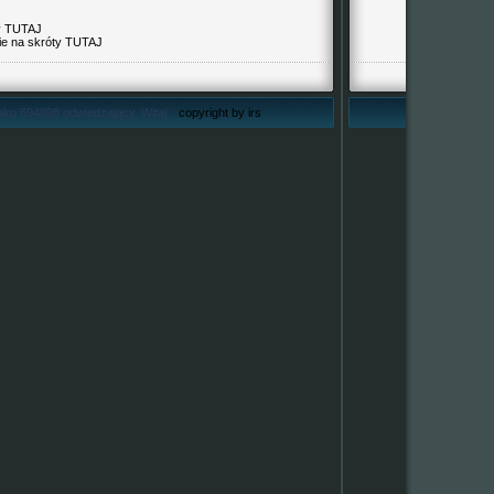
y
TUTAJ
ie na skróty
TUTAJ
ako 694898 odwiedzający. Witaj.
copyright by irs