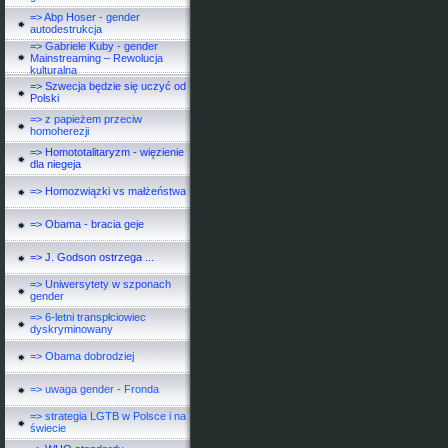
=> Abp Hoser - gender
autodestrukcja
=> Gabriele Kuby - gender
Mainstreaming – Rewolucja
kulturalna
=> Szwecja będzie się uczyć od
Polski
=> z papieżem przeciw
homoherezji
=> Homototalitaryzm - więzienie
dla niegeja
=> Homozwiązki vs małżeństwa
=> Obama - bracia geje
=> J. Godson ostrzega ...
=> Uniwersytety w szponach
gender
=> 6-letni transpłciowiec
dyskryminowany
=> Obama dobrodziej
=> uwaga gender - Fronda
=> strategia LGTB w Polsce i na
świecie