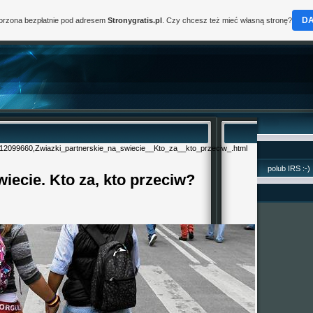
D
worzona bezpłatnie pod adresem
Stronygratis.pl
. Czy chcesz też mieć własną stronę?
6,12099660,Zwiazki_partnerskie_na_swiecie__Kto_za__kto_przeciw_.html
polub IRS :-)
wiecie. Kto za, kto przeciw?