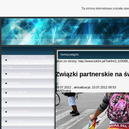
Ta strona internetowa została ut
homozwiązki
UWAGA! Ta strona używa
cookies (brak zmiany ustawienia
tekst ze strony:
http://www.tokfm.pl/Tokfm/1,10308
przeglądarki oznacza zgodę na
to)
Związki partnerskie na ś
strona główna
projekty
kl
09.07.2012 , aktualizacja: 10.07.2012 08:53
A
A
A
Drukuj
PUBLIKCJE
oferta Instytutu
Instytut poleca
prewenter