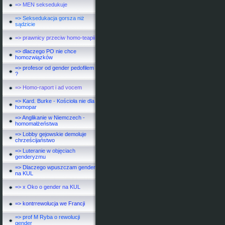
=> MEN seksedukuje
=> Seksedukacja gorsza niż
sądzicie
=> prawnicy przeciw homo-teapii
=> dlaczego PO nie chce
homozwiązków
=> profesor od gender pedofilem
?
=> Homo-raport i ad vocem
=> Kard. Burke - Kościoła nie dla
homopar
=> Anglikanie w Niemczech -
homomałżeństwa
=> Lobby gejowskie demoluje
chrześcijaństwo
=> Luteranie w objęciach
genderyzmu
=> Dlaczego wpuszczam gender
na KUL
=> x Oko o gender na KUL
=> kontrrewolucja we Francji
=> prof M Ryba o rewolucji
gender