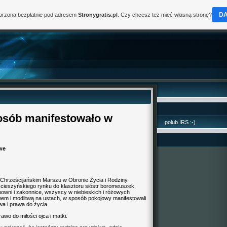
D
worzona bezpłatnie pod adresem
Stronygratis.pl
. Czy chcesz też mieć własną stronę?
 osób manifestowało w
polub IRS :-)
owe
 Chrześcijańskim Marszu w Obronie Życia i Rodziny.
 cieszyńskiego rynku do klasztoru sióstr boromeuszek,
chowni i zakonnice, wszyscy w niebieskich i różowych
ewem i modlitwą na ustach, w sposób pokojowy manifestowali
wa i prawa do życia.
wo do miłości ojca i matki.