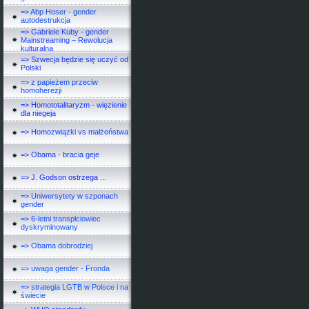
=> Abp Hoser - gender
autodestrukcja
=> Gabriele Kuby - gender
Mainstreaming – Rewolucja
kulturalna
=> Szwecja będzie się uczyć od
Polski
=> z papieżem przeciw
homoherezji
=> Homototalitaryzm - więzienie
dla niegeja
=> Homozwiązki vs małżeństwa
=> Obama - bracia geje
=> J. Godson ostrzega ...
=> Uniwersytety w szponach
gender
=> 6-letni transpłciowiec
dyskryminowany
=> Obama dobrodziej
=> uwaga gender - Fronda
=> strategia LGTB w Polsce i na
świecie