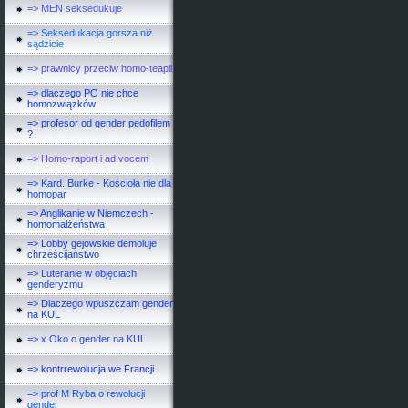
=> MEN seksedukuje
=> Seksedukacja gorsza niż
sądzicie
=> prawnicy przeciw homo-teapii
=> dlaczego PO nie chce
homozwiązków
=> profesor od gender pedofilem
?
=> Homo-raport i ad vocem
=> Kard. Burke - Kościoła nie dla
homopar
=> Anglikanie w Niemczech -
homomałżeństwa
=> Lobby gejowskie demoluje
chrześcijaństwo
=> Luteranie w objęciach
genderyzmu
=> Dlaczego wpuszczam gender
na KUL
=> x Oko o gender na KUL
=> kontrrewolucja we Francji
=> prof M Ryba o rewolucji
gender