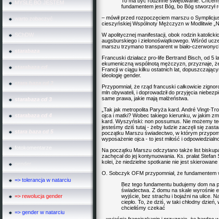
To ma być rodzinne świętowanie. Chcemy
MYŠLĘ BO JESTEM
fundamentem jest Bóg, bo Bóg stworzył 
– mówił przed rozpoczęciem marszu o Symplicj
warto zobaczyć
cieszyńskiej Wspólnoty Mężczyzn w Modlitwie „N
SChDW
W apolitycznej manifestacji, obok rodzin katolicki
augsburskiego i zielonoświątkowego. Wśród ucze
marszu trzymano transparent w biało-czerwonyc
starabaza
Francuski działacz pro-life Bertrand Bisch, od 5 
ekumeniczną wspólnotą mężczyzn, przyznaje, że 
starabaza cd
Francji w ciągu kilku ostatnich lat, dopuszcza
ideologię gender.
stara baza cd 2
Przypomniał, że rząd francuski całkowicie zigno
mln obywateli, i doprowadził do przyjęcia niebezp
same prawa, jakie mają małżeństwa.
starabaza cd 3
„Tak jak metropolita Paryża kard. André Vingt-Tr
starabaza cd 4
ojca i matki? Wobec takiego kierunku, w jakim z
kard. Wyszyński: non possumus. Nie możemy te
jesteśmy dziś tutaj - żeby ludzie zaczęli się zas
stara baza cd 5
początku Marszu świadectwo, w którym przypomn
wyposażenie ojca - to jest miłość i odpowiedzialn
fotokomentarze
Na początku Marszu odczytano także list biskupa
zachęcał do jej kontynuowania. Ks. prałat Stefan
kolei, że niedzielne spotkanie nie jest skierowa
gender
O. Sobczyk OFM przypomniał, że fundamentem wsz
=> tolerancja w natarciu
Bez tego fundamentu budujemy dom na pia
świadectwa. Z domu na skale wyrośnie ew
=> rewolucja gender
wyjście, bez strachu i bojaźni na ulice.
ciepło. To, że dziś, w taki chłodny dzień
chcieliśmy czekać
=> gender w natarciu