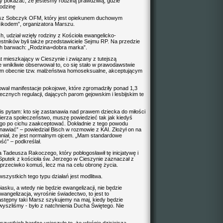
 pokazać, że jesteśmy rodziną prawdziwą, gdzie
rodzinę
usz Sobczyk OFM, który jest opiekunem duchowym
ikodem”, organizatora Marszu.
ch, udział wzięły rodziny z Kościoła ewangelicko-
stników byli także przedstawiciele Sejmu RP. Na przedzie
h barwach: „Rodzina=dobra marka”.
lat mieszkający w Cieszynie i związany z tutejszą
wnikliwie obserwował to, co się stało w prawodawstwie
jącym obecnie tzw. małżeństwa homoseksualne, akceptującym
rował manifestacje pokojowe, które zgromadziły ponad 1,3
iecznych regulacji, dających parom gejowskim i lesbijskim te
ois pytam: kto się zastanawia nad prawem dziecka do miłości
mierza społeczeństwo, muszę powiedzieć tak jak kiedyś
go po cichu zaakceptować. Dokładnie z tego powodu
tanawiać” – powiedział Bisch w rozmowie z KAI. Złożył on na
iał, że jest normalnym ojcem. „Mam standardowe
ość” – podkreślał.
 Tadeusza Rakoczego, który pobłogosławił tę inicjatywę i
 Sputek z kościoła św. Jerzego w Cieszynie zaznaczał z
ne przeciwko komuś, lecz ma na celu obronę życia.
ystkich tego typu działań jest modlitwa.
sku, a wtedy nie będzie ewangelizacji, nie będzie
angelizacja, wyrośnie świadectwo, to jest to
 Następny taki Marsz szykujemy na maj, kiedy będzie
, wyszliśmy - było z natchnienia Ducha Świętego. Nie