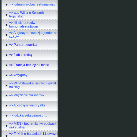
=> judaizm wobec seksualności
=> abp Wilna o Koniach
trojańskich
=> Illinois przeciw
homomałżeństwom
=> Augustyn - inwazja gender na
szkoły
=> Pan profesorka
=> ślub z kotką
=> Francja bez ojca i matki
=> Antygony
=> W. Półtawska, in vitro - gwałt
na Bogu
=> Więzienie dla merów
=> Aborcyjne terrorystki
=> ludzka seksualność ...
=> MEN - bez zmian w edukacji
seksualnej
=> T. Król o badaniach Lipowicz i