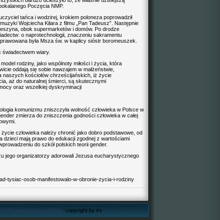
szystkich bardzo ucieszyło to, że właśnie dzisiejszą
epokalanego Poczęcia NMP.
czyciel tańca i wodzirej, krokiem poloneza poprowadził
muzyki Wojciecha Kilara z filmu „Pan Tadeusz”. Następnie
Cieszyna, obok supermarketów i domów. Po drodze
adectw: o naprotechnologii, znaczeniu sakramentu
 sprawowana była Msza św. w kaplicy sióstr boromeuszek.
ć świadectwem wiary.
del rodziny, jako wspólnoty miłości i życia, która
wicie oddają się sobie nawzajem w małżeństwie,
 naszych kościołów chrześcijańskich, iż życie
ia, aż do naturalnej śmierci, są skutecznymi
mocy oraz wszelkiej dyskryminacji
ideologia komunizmu zniszczyła wolność człowieka w Polsce w
 gender zmierza do zniszczenia godności człowieka w całej
iowymi.
 życie człowieka należy chronić jako dobro podstawowe, od
a dzieci mają prawo do edukacji zgodnej z wartościami
wprowadzeniu do szkół polskich teorii gender.
u jego organizatorzy adorowali Jezusa eucharystycznego
nad-tysiac-osob-manifestowalo-w-obronie-zycia-i-rodziny
6674 odwiedzający. Witaj.
copyright by irs