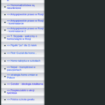
in
=> Homomałżeństwa są
nieuniknione
=> Antygejowskie prawo w Rosji
=> Antygejowskie prawo w Rosji
- kontrnatarcie
=> Antygejowskie prawo w Rosji
- kontrnatarcie 2
=> T. Szypuła - walczmy o
homozwiązki w Rosji
=> Pigułki "po" dla 11-latek
=> Piotr Guział dla homo...
=> Homo-taktyka w szkołach
=> Nepal - transpłciowi w
paszportach
=> strategia homo zmian w
Polsce
=> Gender - ideologia totalitarna
=> Pospieszalski o akcji
NATANA
=> Polska szkoła gwałtu