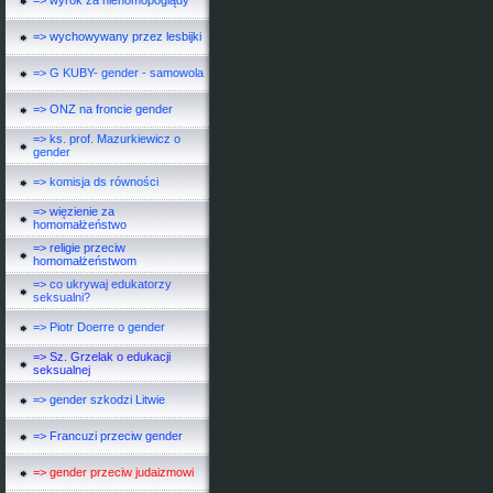
=> wyrok za niehomopoglądy
=> wychowywany przez lesbijki
=> G KUBY- gender - samowola
=> ONZ na froncie gender
=> ks. prof. Mazurkiewicz o
gender
=> komisja ds równości
=> więzienie za
homomałżeństwo
=> religie przeciw
homomałżeństwom
=> co ukrywaj edukatorzy
seksualni?
=> Piotr Doerre o gender
=> Sz. Grzelak o edukacji
seksualnej
=> gender szkodzi Litwie
=> Francuzi przeciw gender
=> gender przeciw judaizmowi