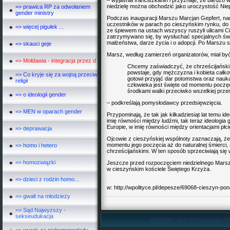
– wyjaśnia franciszkanin i przyznaje, że bardzo w
niedzielę można obchodzić jako uroczystość Ni
=> prawica RP za odwołaniem
gender ministry
Podczas inauguracji Marszu Marcjan Gepfert, nau
uczestników w parach po cieszyńskim rynku, do 
=> więcej pigułek ...
ze śpiewem na ustach wszyscy ruszyli ulicami 
zatrzymywano się, by wysłuchać specjalnych świ
małżeństwa, darze życia i o adopcji. Po Marszu
=> skauci geje
Marsz, według zamierzeń organizatorów, miał by
=> Mołdawia - integracja przez d
Chcemy zaświadczyć, że chrześcijański mo
powstaje, gdy mężczyzna i kobieta całko
=> Co kryje się za wojną przeciw
gotowi przyjąć dar potomstwa oraz nauka
religii
człowieka jest święte od momentu poczęc
środkami walki przeciwko wszelkiej prze
=> o ideologii gender
– podkreślają pomysłodawcy przedsięwzięcia.
=> MEN w oparach gender
Przypominają, że tak jak kilkadziesiąt lat temu 
imię równości między ludźmi, tak teraz ideologia
Europie, w imię równości między orientacjami płc
=> deprawacja
Ojcowie z cieszyńskiej wspólnoty zaznaczają, że
momentu jego poczęcia aż do naturalnej śmierci, 
=> homo i hetero
chrześcijańskimi. W ten sposób sprzeciwiają się 
=> homozwiązki
Jeszcze przed rozpoczęciem niedzielnego Marsz
w cieszyńskim kościele Świętego Krzyża.
=> dzieci z rodzin homo...
w:
http://wpolityce.pl/depesze/69068-cieszyn-po
=> gwałt na młodzieży
=> Sąd Najwyższy -
sekseudukacja
Wszedłeś do e-Instytutu jako 69