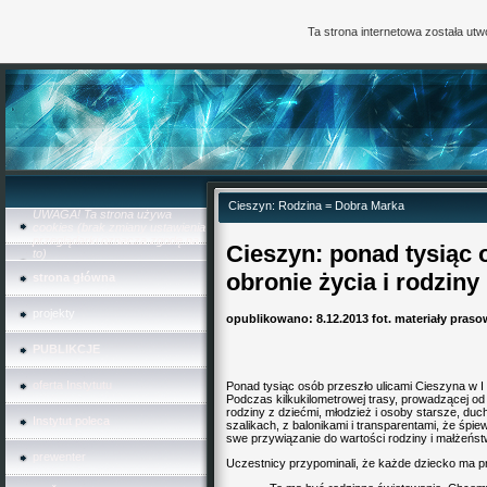
Ta strona internetowa została ut
Cieszyn: Rodzina = Dobra Marka
UWAGA! Ta strona używa
cookies (brak zmiany ustawienia
przeglądarki oznacza zgodę na
Cieszyn: ponad tysiąc
to)
obronie życia i rodziny
strona główna
projekty
opublikowano: 8.12.2013
fot. materiały pras
PUBLIKCJE
oferta Instytutu
Ponad tysiąc osób przeszło ulicami Cieszyna w I
Podczas kilkukilometrowej trasy, prowadzącej od
rodziny z dziećmi, młodzież i osoby starsze, du
Instytut poleca
szalikach, z balonikami i transparentami, że śpi
swe przywiązanie do wartości rodziny i małżeńst
prewenter
Uczestnicy przypominali, że każde dziecko ma pra