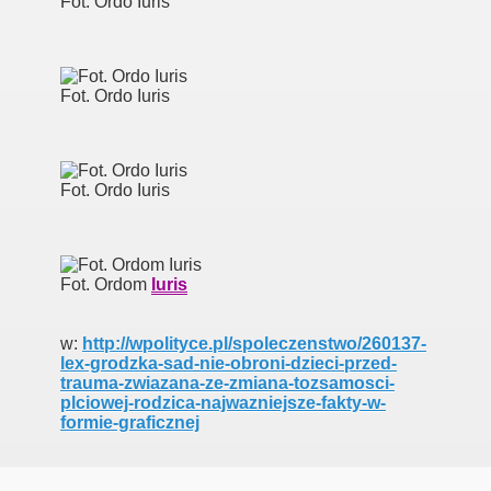
Fot. Ordo Iuris
Fot. Ordo Iuris
der ministry
Fot. Ordo Iuris
Fot. Ordom
Iuris
w:
http://wpolityce.pl/spoleczenstwo/260137-
ligii
lex-grodzka-sad-nie-obroni-dzieci-przed-
trauma-zwiazana-ze-zmiana-tozsamosci-
plciowej-rodzica-najwazniejsze-fakty-w-
formie-graficznej