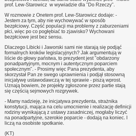
prof. Lew-Starowicz w wywiadzie dla "Do Rzeczy".
W rozmowie z Onetem prof. Lew-Starowicz dodaje: -
Jestem za tym, aby nie wychowywać w sposób
bezpłciowy. Część populacji ma problemy z zaburzeniami
płci, więc po co pogłębiać to zjawisko? Wychowani
bezpłciowe jest bez sensu.
Dlaczego Libicki i Jaworski sami nie starają się podjąć
formalnych kroków legislacyjnych? Jak argumentują w
liście do głowy państwa, to prezydent jest "obdarzony
a
ponadpartyjnym, mocnym i autentycznym poparciem
społecznym". - Prosimy więc Pana prezydenta, aby
skorzystał Pan ze swego uprawnienia i podjął stosowną
inicjatywę ustawodawczą w tej sprawie - piszą wprost.
Uznają bowiem, że projekty zgłoszone przez partie stają
się częścią sejmowych rozgrywek.
- Mamy nadzieję, że inicjatywa prezydenta, strażnika
konstytucji, mająca na celu umocnienie i realizację definicji
rodziny wynikającą z ustawy zasadniczej, mogłaby liczyć
na ponadpartyjne, szerokie poparcie - dodają na koniec. I
liczą na osobiste spotkanie.
r
(KT)