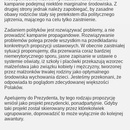
ksualnej
kampanie podejmuj niektóre marginalne środowiska. Z
drugiej strony jednak należy zapobiegać, by zasadne
in
obawy rodziców stały się pretekstem dla politycznego
jątrzenia, mającego na celu tylko zaistnienie.
one
Zadaniem polityków jest rozwiązywać problemy, a nie
prowadzić kampanie propagandowe. Rozwiązywanie
problemów polega przede wszystkim na przedkładaniu
konkretnych propozycji ustawowych. W obecnie zaistniałej
kontrnatarcie
sytuacji proponujemy, dla przerwania coraz bardziej
niemerytorycznego sporu, jasne zapisanie w ustawie o
systemie oświaty, iż szkoły i placówki przekazują wzorzec
kontrnatarcie 2
małżeństwa jako związku kobiety i mężczyzny, tworzonej
przez małżonków trwałej rodziny jako optymalnego
iązki w Rosji
środowiska wychowania dzieci. Jesteśmy przekonani, że
odpowiada to poglądom zdecydowanej większości
Polaków.
Apelujemy do Prezydenta, by tego rodzaju propozycję
wniósł jako projekt prezydencki, ponadpartyjnie. Gdyby
taki projekt został skierowany przez którekolwiek
ugrupowanie, doprowadzić to może wyłącznie do kolejnej
awantury.
tach