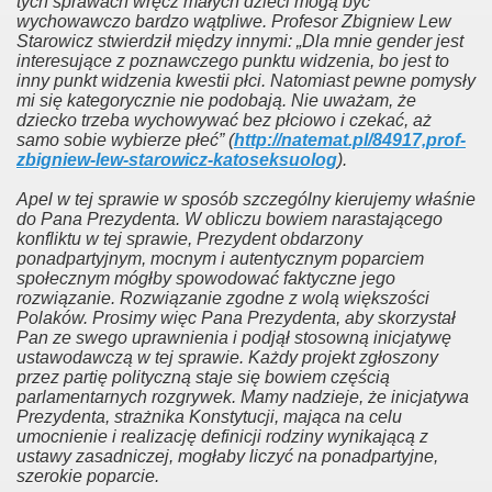
tych sprawach wręcz małych dzieci mogą być
ji
wychowawczo bardzo wątpliwe. Profesor Zbigniew Lew
Starowicz stwierdził między innymi: „Dla mnie gender jest
interesujące z poznawczego punktu widzenia, bo jest to
a niegeja
inny punkt widzenia kwestii płci. Natomiast pewne pomysły
mi się kategorycznie nie podobają. Nie uważam, że
dziecko trzeba wychowywać bez płciowo i czekać, aż
samo sobie wybierze płeć” (
http://natemat.pl/84917,prof-
zbigniew-lew-starowicz-katoseksuolog
).
Apel w tej sprawie w sposób szczególny kierujemy właśnie
do Pana Prezydenta. W obliczu bowiem narastającego
konfliktu w tej sprawie, Prezydent obdarzony
der
ponadpartyjnym, mocnym i autentycznym poparciem
społecznym mógłby spowodować faktyczne jego
rozwiązanie. Rozwiązanie zgodne z wolą większości
minowany
Polaków. Prosimy więc Pana Prezydenta, aby skorzystał
Pan ze swego uprawnienia i podjął stosowną inicjatywę
ustawodawczą w tej sprawie. Każdy projekt zgłoszony
przez partię polityczną staje się bowiem częścią
parlamentarnych rozgrywek. Mamy nadzieje, że inicjatywa
Prezydenta, strażnika Konstytucji, mająca na celu
umocnienie i realizację definicji rodziny wynikającą z
wiecie
ustawy zasadniczej, mogłaby liczyć na ponadpartyjne,
szerokie poparcie.