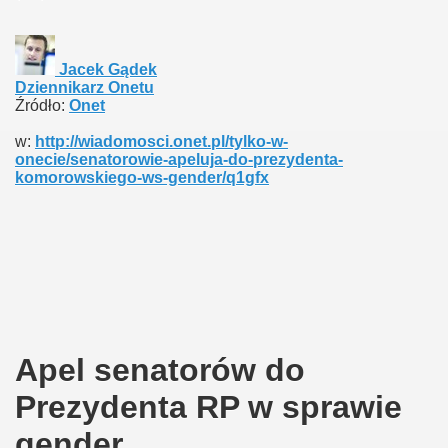
Jacek Gądek
Dziennikarz Onetu
twom
Źródło:
Onet
ni?
w:
http://wiadomosci.onet.pl/tylko-w-
onecie/senatorowie-apeluja-do-prezydenta-
komorowskiego-ws-gender/q1gfx
nej
Apel senatorów do
Prezydenta RP w sprawie
gender
ch