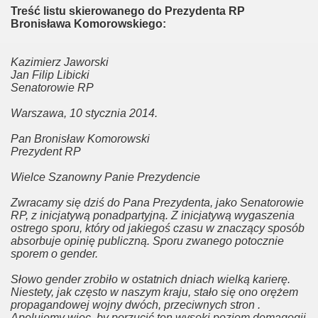
Treść listu skierowanego do Prezydenta RP
Bronisława Komorowskiego:
Kazimierz Jaworski
Jan Filip Libicki
Senatorowie RP
Warszawa, 10 stycznia 2014.
Pan Bronisław Komorowski
Prezydent RP
cie
Wielce Szanowny Panie Prezydencie
Zwracamy się dziś do Pana Prezydenta, jako Senatorowie
RP, z inicjatywą ponadpartyjną. Z inicjatywą wygaszenia
iązków
ostrego sporu, który od jakiegoś czasu w znaczący sposób
absorbuje opinię publiczną. Sporu zwanego potocznie
sporem o gender.
?
Słowo gender zrobiło w ostatnich dniach wielką karierę.
Niestety, jak często w naszym kraju, stało się ono orężem
propagandowej wojny dwóch, przeciwnych stron .
Apelujemy więc, by porzucić ten wysoki poziom demagogii
a homopar