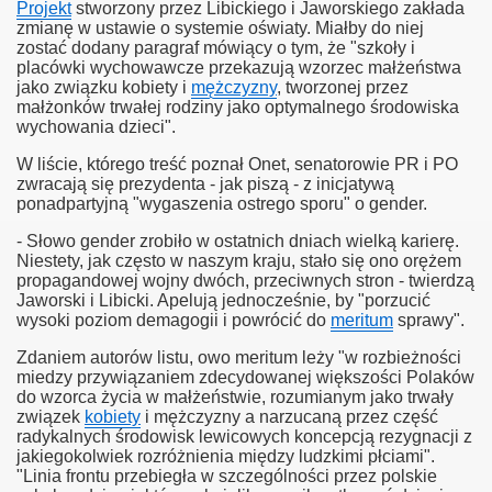
Projekt
stworzony przez Libickiego i Jaworskiego zakłada
zmianę w ustawie o systemie oświaty. Miałby do niej
zostać dodany paragraf mówiący o tym, że "szkoły i
placówki wychowawcze przekazują wzorzec małżeństwa
jako związku kobiety i
mężczyzny
, tworzonej przez
małżonków trwałej rodziny jako optymalnego środowiska
wychowania dzieci".
W liście, którego treść poznał Onet, senatorowie PR i PO
zwracają się prezydenta - jak piszą - z inicjatywą
ponadpartyjną "wygaszenia ostrego sporu" o gender.
- Słowo gender zrobiło w ostatnich dniach wielką karierę.
Niestety, jak często w naszym kraju, stało się ono orężem
propagandowej wojny dwóch, przeciwnych stron - twierdzą
Jaworski i Libicki. Apelują jednocześnie, by "porzucić
wysoki poziom demagogii i powrócić do
meritum
sprawy".
Zdaniem autorów listu, owo meritum leży "w rozbieżności
miedzy przywiązaniem zdecydowanej większości Polaków
do wzorca życia w małżeństwie, rozumianym jako trwały
związek
kobiety
i mężczyzny a narzucaną przez część
radykalnych środowisk lewicowych koncepcją rezygnacji z
jakiegokolwiek rozróżnienia między ludzkimi płciami".
"Linia frontu przebiegła w szczególności przez polskie