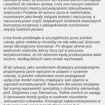
i powrócić do meritum sprawy. Leży ono naszym zdaniem
w rozbieżności miedzy przywiązaniem zdecydowanej
momałżeństwa
większości Polaków do wzorca życia w małżeństwie,
rozumianym jako trwały związek kobiety i mężczyzny, a
ześcijaństwo
narzucaną przez część radykalnych środowisk lewicowych
koncepcją rezygnacji z jakiegokolwiek rozróżnienia
między ludzkimi płciami.
yzmu
Linia frontu przebiegła w szczególności przez polskie
na KUL
szkoły, gdzie niektórzy chcieliby na siłę wtłaczać dzieciom
swoje ideologiczne koncepcje. Po drugiej stronie jest
większość rodziców, którzy chcą żyć w poczuciu
bezpieczeństwa, że ich dzieciom będą przekazywane takie
wzorce, według których sami zostali wychowani.
W tej sytuacji, jako senatorowie działający ponadpartyjnie,
r
proponujemy jasne wpisanie w ustawie o systemie
oświaty, iż polskie szkolnictwo może propagować
kcja
wyłącznie model rodziny znajdujący swe oparcie w
zapisach konstytucyjnych. Impulsem dla naszej inicjatywy
był szereg wypowiedzi specjalisty z dziedziny seksuologii,
reaming – Rewolucja kulturalna
prof. Zbigniewa Lwa Starowicza. Trafnie zwrócił on uwagę,
iż lansowane trendy godzą w naukowe rozumienie
lski
seksualności człowieka. Koncepcje nakierunkowywania w