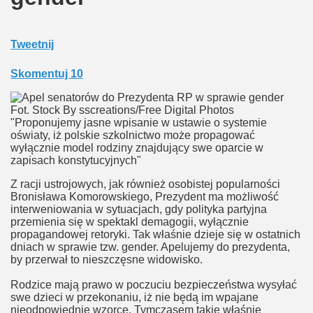
twom
Tweetnij
szkoły
Skomentuj
10
Fot. Stock By sscreations/Free Digital Photos
"Proponujemy jasne wpisanie w ustawie o systemie
oświaty, iż polskie szkolnictwo może propagować
wyłącznie model rodziny znajdujący swe oparcie w
zapisach konstytucyjnych"
Z racji ustrojowych, jak również osobistej popularności
Bronisława Komorowskiego, Prezydent ma możliwość
na Bogu
interweniowania w sytuacjach, gdy polityka partyjna
przemienia się w spektakl demagogii, wyłącznie
propagandowej retoryki. Tak właśnie dzieje się w ostatnich
dniach w sprawie tzw. gender. Apelujemy do prezydenta,
by przerwał to nieszczęsne widowisko.
Rodzice mają prawo w poczuciu bezpieczeństwa wysyłać
swe dzieci w przekonaniu, iż nie będą im wpajane
nieodpowiednie wzorce. Tymczasem takie właśnie