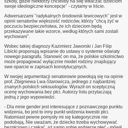
szkoły, gdzie niektórzy chcieliby na siłę wtłaczać dzieciom
swoje ideologiczne koncepcje" - czytamy w liście.
Adwersarzami "radykalnych środowisk lewicowych" jest w
opinii senatorów większość rodziców, którzy "chcą żyć w
poczuciu bezpieczeństwa, że ich dzieciom będą
przekazywane takie wzorce, według których sami zostali
wychowani".
der ministry
Wobec takiej diagnozy Kazimierz Jaworski i Jan Filip
Libicki proponują wpisanie do ustawy o systemie oświaty
nowego paragrafu. Stanowić on ma, że polskie szkolnictwo
może propagować wyłącznie model rodziny znajdujący
swe oparcie w zapisach konstytucyjnych.
W swojej argumentacji senatorowie powołują się na opinie
prof. Zbigniewa Lwa-Starowicza, jednego z najbardziej
znanych polskich seksuologów. Wyraził on sceptyczną
ligii
ocenę wychowania bez płci. Autorzy listu przytaczają
jedną z jego wypowiedzi.
- Dla mnie gender jest interesujące z poznawczego punktu
widzenia, bo jest to inny punkt widzenia kwestii płci.
Natomiast pewne pomysły mi się kategorycznie nie
podobają. Nie uważam, że dziecko trzeba wychowywać
bezpłciowo i czekać, aż samo sobie wybierze płeć - mówił