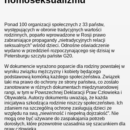
Ponad 100 organizacji społecznych z 33 państw,
występujących w obronie tradycyjnych wartości
rodzinnych, poparło wprowadzone w Rosji prawo
zabraniające propagandy „nietradycyjnych relacji
seksualnych” wśród dzieci. Odnośne oświadczenie
wydano w przeddzień rozpoczynającego się dzisiaj w
Petersburgu szczytu państw G20.
W dokumencie wyrażono poparcie dla rodziny powstałej w
wyniku związku mężczyzny i kobiety będącego
podstawową komórką każdego społeczeństwa. Związek
taki ma prawo do ochrony ze strony państwa, co zostało
zanotowane w różnych dokumentach międzynarodowej
rangi, w tym w Powszechnej Deklaracji Praw Człowieka i
Obywatela. Autorzy dokumentu uważają, że każda
inicjatywa szkodząca rodzinie niszczy społeczeństwo. Ich
zdaniem na szczególną ochronę zasługują dzieci ze
względu na swą „niewinność i niepełną dojrzałość”. Nie
mogą one być używane do zaspakajania potrzeb
dorosłych, które przewrotnie uzasadnia się szacunkiem dla
praw człowieka.