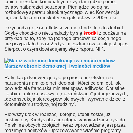
tanich mieszkań komunalnych, czyli tam gdzie pomoc
byłaby najbardziej potrzebna. Pieniądze pójdą na
rozbudowę aparatu biurokratycznego, więc Konwencja
będzie tak samo nieskuteczna jak ustawa z 2005 roku.
Przychodzi gorzka refleksja, że nie chodzi tu o los kobiet.
Gdyby chodziło o nie, znalazły by się
środki
z budżetu na
przykład na to, żeby na jednego pracownika socjalnego
nie przypadało bliska 2,5 tys. mieszkańców, a tak jest np. w
Sierpcu, o czym dowiadujemy się z raportu NIK.
a
Marsz w obronie demokracji i wolności mediów
Ratyfikacja Konwencji była po prostu pretekstem do
narzucenia nam kolejnej ideologii, której celem jest, jak
powiedziała francuska minister sprawiedliwości Christine
Taubira, autorka ustawy o „małżeństwach” jednopłciowych,
„dekonstrukcja stereotypów płciowych i wyrwanie dzieci z
determinizmu tradycyjnej rodziny”.
Pierwszy krok w realizacji kolejnej utopii został już
postawiony. Kiedyś obca ideologia wprowadzana była do
r
Polski na obcych czołgach, teraz wprowadzana jest przez
rodzimych polityków. Opracowywane właśnie programy