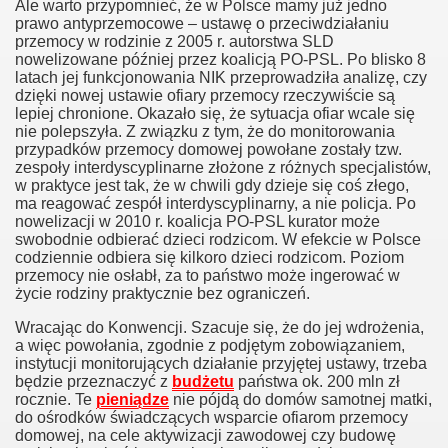
Ale warto przypomnieć, że w Polsce mamy już jedno
prawo antyprzemocowe – ustawę o przeciwdziałaniu
przemocy w rodzinie z 2005 r. autorstwa SLD
nowelizowane później przez koalicją PO-PSL. Po blisko 8
latach jej funkcjonowania NIK przeprowadziła analizę, czy
dzięki nowej ustawie ofiary przemocy rzeczywiście są
lepiej chronione. Okazało się, że sytuacja ofiar wcale się
nie polepszyła. Z związku z tym, że do monitorowania
der ministry
przypadków przemocy domowej powołane zostały tzw.
zespoły interdyscyplinarne złożone z różnych specjalistów,
w praktyce jest tak, że w chwili gdy dzieje się coś złego,
ma reagować zespół interdyscyplinarny, a nie policja. Po
nowelizacji w 2010 r. koalicja PO-PSL kurator może
swobodnie odbierać dzieci rodzicom. W efekcie w Polsce
codziennie odbiera się kilkoro dzieci rodzicom. Poziom
przemocy nie osłabł, za to państwo może ingerować w
życie rodziny praktycznie bez ograniczeń.
ligii
Wracając do Konwencji. Szacuje się, że do jej wdrożenia,
a więc powołania, zgodnie z podjętym zobowiązaniem,
instytucji monitorujących działanie przyjętej ustawy, trzeba
będzie przeznaczyć z
budżetu
państwa ok. 200 mln zł
rocznie. Te
pieniądze
nie pójdą do domów samotnej matki,
do ośrodków świadczących wsparcie ofiarom przemocy
domowej, na cele aktywizacji zawodowej czy budowę