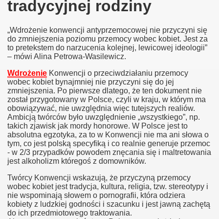
tradycyjnej rodziny
„Wdrożenie konwencji antyprzemocowej nie przyczyni się
do zmniejszenia poziomu przemocy wobec kobiet. Jest za
to pretekstem do narzucenia kolejnej, lewicowej ideologii”
– mówi Alina Petrowa-Wasilewicz.
Wdrożenie
Konwencji o przeciwdziałaniu przemocy
wobec kobiet bynajmniej nie przyczyni się do jej
zmniejszenia. Po pierwsze dlatego, że ten dokument nie
został przygotowany w Polsce, czyli w kraju, w którym ma
obowiązywać, nie uwzględnia więc tutejszych realiów.
Ambicją twórców było uwzględnienie „wszystkiego”, np.
takich zjawisk jak mordy honorowe. W Polsce jest to
absolutna egzotyka, za to w Konwencji nie ma ani słowa o
tym, co jest polską specyfiką i co realnie generuje przemoc
- w 2/3 przypadków powodem znęcania się i maltretowania
jest alkoholizm któregoś z domowników.
Twórcy Konwencji wskazują, że przyczyną przemocy
wobec kobiet jest tradycja, kultura, religia, tzw. stereotypy i
nie wspominają słowem o pornografii, która odziera
kobiety z ludzkiej godności i szacunku i jest jawną zachętą
do ich przedmiotowego traktowania.