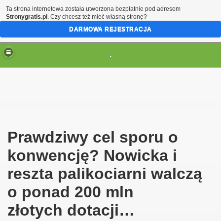
Ta strona internetowa została utworzona bezpłatnie pod adresem
Stronygratis.pl
. Czy chcesz też mieć własną stronę?
DARMOWA REJESTRACJA
.
(brak zmiany ustawienia przeglądarki oznacza zgodę na to
Prawdziwy cel sporu o
konwencję? Nowicka i
reszta palikociarni walczą
o ponad 200 mln
złotych dotacji…