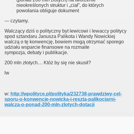
nieokreślonych struktur i „ciał”, do których
powołania obliguje dokument
— czytamy.
Walczący dziś o polityczny byt lewicowi i lewaccy politycy
spod sztandaru Janusza Palikota i Wandy Nowickiej
walczą o tę konwencję, bowiem mogą otrzymać sporego
der ministry
udziału wsparcie finansowe na rozmaite
sympozja, debaty i publikacje.
200 mln złotych… Któż by się nie skusił?
lw
w:
http://wpolityce.pl/polityka/232738-prawdziwy-cel-
ligii
sporu-o-konwencje-nowicka-i-reszta-palikociarni-
walcza-o-ponad-200-mln-zlotych-dotacji