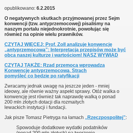
opublikowano:
6.2.2015
O negatywnych skutkach przyjmowanej przez Sejm
konwencji (tzw. antyprzemocowej) pisaliśmy na
naszym portalu niejednokrotnie, powołując się
również na opinie wielu prawników.
CZYTAJ
WI
Ę
CEJ
: Prof. Zoll analizuje konwencję
„antyprzemocową”: Interpretacja przepisów może być
obca naszej kulturze i wartościom!
NASZ
WYWIAD
CZYTAJ
TAK
ŻE: Rząd przemocą wprowadza
Konwencję antyprzemocową. Strach
pomyśleć co będzie po ratyfikacji
Zwracamy jednak uwagę na jeszcze jeden - mniej
ideowy, ale równie ważny aspekt sprawy. Otóż walka o
konwencję jest również tak naprawdę walką o ponad
200 mln złotych dotacji dla rozmaitych
lewackich instytucji i fundacji.
Jak pisze Tomasz Pietryga na łamach
„Rzeczpospolitej”
:
Spowoduje dodatkowe wydatki podatników
(ponad 200 mln złotych) na tworzenie