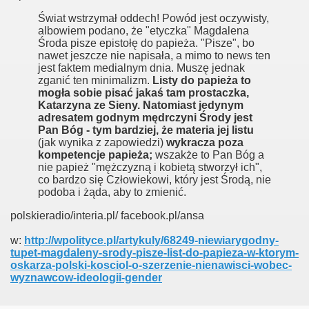
Świat wstrzymał oddech! Powód jest oczywisty,
albowiem podano, że "etyczka" Magdalena
Środa pisze epistołę do papieża. "Pisze", bo
nawet jeszcze nie napisała, a mimo to news ten
jest faktem medialnym dnia. Muszę jednak
zganić ten minimalizm.
Listy do papieża to
mogła sobie pisać jakaś tam prostaczka,
der ministry
Katarzyna ze Sieny. Natomiast jedynym
adresatem godnym mędrczyni Środy jest
Pan Bóg - tym bardziej, że materia jej listu
(jak wynika z zapowiedzi)
wykracza poza
kompetencje papieża;
wszakże to Pan Bóg a
nie papież "mężczyzną i kobietą stworzył ich",
co bardzo się Człowiekowi, który jest Środą, nie
podoba i żąda, aby to zmienić.
polskieradio/interia.pl/ facebook.pl/ansa
ligii
w:
http://wpolityce.pl/artykuly/68249-niewiarygodny-
tupet-magdaleny-srody-pisze-list-do-papieza-w-ktorym-
oskarza-polski-kosciol-o-szerzenie-nienawisci-wobec-
wyznawcow-ideologii-gender