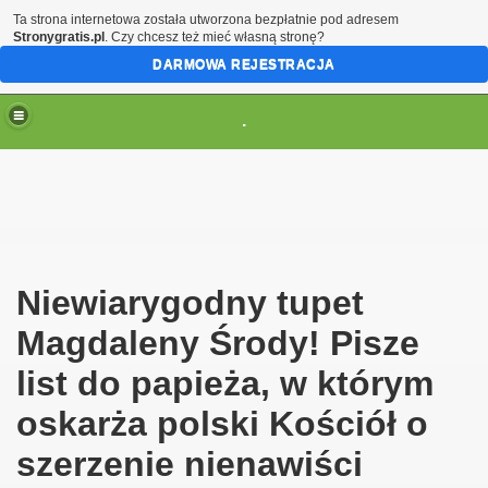
Ta strona internetowa została utworzona bezpłatnie pod adresem
Stronygratis.pl
. Czy chcesz też mieć własną stronę?
DARMOWA REJESTRACJA
.
(brak zmiany ustawienia przeglądarki oznacza zgodę na to
Niewiarygodny tupet
Magdaleny Środy! Pisze
list do papieża, w którym
oskarża polski Kościół o
szerzenie nienawiści