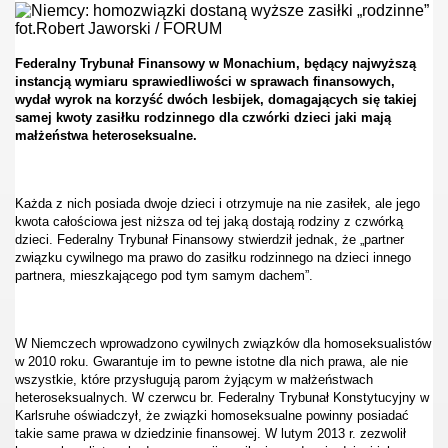
fot.Robert Jaworski / FORUM
Federalny Trybunał Finansowy w Monachium, będący najwyższą
instancją wymiaru sprawiedliwości w sprawach finansowych,
wydał wyrok na korzyść dwóch lesbijek, domagających się takiej
samej kwoty zasiłku rodzinnego dla czwórki dzieci jaki mają
małżeństwa heteroseksualne.
Każda z nich posiada dwoje dzieci i otrzymuje na nie zasiłek, ale jego
kwota całościowa jest niższa od tej jaką dostają rodziny z czwórką
dzieci. Federalny Trybunał Finansowy stwierdził jednak, że „partner
związku cywilnego ma prawo do zasiłku rodzinnego na dzieci innego
partnera, mieszkającego pod tym samym dachem”.
W Niemczech wprowadzono cywilnych związków dla homoseksualistów
w 2010 roku. Gwarantuje im to pewne istotne dla nich prawa, ale nie
wszystkie, które przysługują parom żyjącym w małżeństwach
heteroseksualnych. W czerwcu br. Federalny Trybunał Konstytucyjny w
Karlsruhe oświadczył, że związki homoseksualne powinny posiadać
takie same prawa w dziedzinie finansowej. W lutym 2013 r. zezwolił