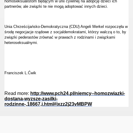
homoseksualistom będącym w unii cywilnej na adopcję dzieci ich
partnerów, ale związki te nie mogą adoptować innych dzieci.
Unia Chrześcijańsko-Demokratyczna (CDU) Angeli Merkel rozpoczęła w
środę negocjacje rządowe z socjaldemokratami, którzy walczą o to, by
związki pederastów zrównać w prawach z rodzinami i związkami
heteroseksualnymi.
der ministry
Franciszek L.Ćwik
Read more:
http://www.pch24.pl/niemcy--homozwiazki-
ligii
dostana-wyzsze-zasilki-
rodzinne-,18667,i.html#ixzz2j23vMBPW