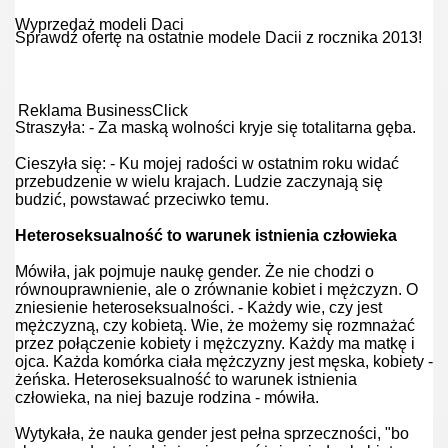
Wyprzedaż modeli Daci
Sprawdź ofertę na ostatnie modele Dacii z rocznika 2013!
twom
Reklama BusinessClick
Straszyła: - Za maską wolności kryje się totalitarna gęba.
ni?
Cieszyła się: - Ku mojej radości w ostatnim roku widać
przebudzenie w wielu krajach. Ludzie zaczynają się
budzić, powstawać przeciwko temu.
nej
Heteroseksualność to warunek istnienia człowieka
Mówiła, jak pojmuje naukę gender. Że nie chodzi o
równouprawnienie, ale o zrównanie kobiet i mężczyzn. O
zniesienie heteroseksualności. - Każdy wie, czy jest
mężczyzną, czy kobietą. Wie, że możemy się rozmnażać
przez połączenie kobiety i mężczyzny. Każdy ma matkę i
ojca. Każda komórka ciała mężczyzny jest męska, kobiety -
żeńska. Heteroseksualność to warunek istnienia
człowieka, na niej bazuje rodzina - mówiła.
Wytykała, że nauka gender jest pełna sprzeczności, "bo
ch