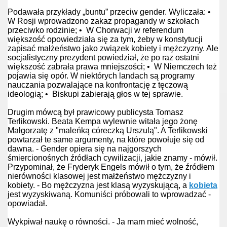
ksualnej
Podawała przykłady „buntu” przeciw gender. Wyliczała: •
W Rosji wprowadzono zakaz propagandy w szkołach
in
przeciwko rodzinie; • W Chorwacji w referendum
większość opowiedziała się za tym, żeby w konstytucji
one
zapisać małżeństwo jako związek kobiety i mężczyzny. Ale
socjalistyczny prezydent powiedział, że po raz ostatni
większość zabrała prawa mniejszości; • W Niemczech też
pojawia się opór. W niektórych landach są programy
nauczania pozwalające na konfrontację z tęczową
kontrnatarcie
ideologią; • Biskupi zabierają głos w tej sprawie.
kontrnatarcie 2
Drugim mówcą był prawicowy publicysta Tomasz
Terlikowski. Beata Kempa wylewnie witała jego żonę
Małgorzatę z "maleńką córeczką Urszulą". A Terlikowski
iązki w Rosji
powtarzał te same argumenty, na które powołuje się od
dawna. - Gender opiera się na najgorszych
śmiercionośnych źródłach cywilizacji, jakie znamy - mówił.
Przypominał, że Fryderyk Engels mówił o tym, że źródłem
nierówności klasowej jest małżeństwo mężczyzny i
kobiety. - Bo mężczyzna jest klasą wyzyskującą, a
kobieta
jest wyzyskiwaną. Komuniści próbowali to wprowadzać -
opowiadał.
tach
Wykpiwał naukę o równości. - Ja mam mieć wolność,