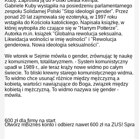
Kuby. Zaprosiła ją do Polski Beata Kempa.
Gabriele Kuby wystąpiła na posiedzeniu parlamentarnego
zespołu Solidarnej Polski "Stop ideologii gender". Przez
ponad 20 lat zajmowała się ezoteryką, w 1997 roku
wstąpiła do Kościoła katolickiego. Napisała książkę, w
której wytropiła zło czające się w "Harrym Potterze".
Autorka m.in. książek "Globalna rewolucja seksualna.
Likwidacja wolności w imię wolności" i "Rewolucja
genderowa. Nowa ideologia seksualności".
We wtorek w Sejmie mówiła o gender, zrównując tę naukę
z komunizmem, totalitaryzmem. - System komunistyczny
a
upadł w 1989 r., ale teraz krąży nowe widmo po całym
świecie. To bliski krewny starego komunistycznego widma.
To widmo chce usunąć różnice między mężczyzną a
kobietą, wartości nawiązujące do Boga, związek między
kobietą i mężczyzną. To widmo nazywa się gender -
mówiła.
600 zł dla firmy na start
Otwórz mBiznes konto i odbierz nawet 600 zł na ZUS! Spraw
r