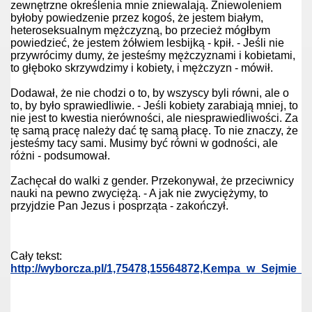
zewnętrzne określenia mnie zniewalają. Zniewoleniem
byłoby powiedzenie przez kogoś, że jestem białym,
heteroseksualnym mężczyzną, bo przecież mógłbym
powiedzieć, że jestem żółwiem lesbijką - kpił. - Jeśli nie
przywrócimy dumy, że jesteśmy mężczyznami i kobietami,
to głęboko skrzywdzimy i kobiety, i mężczyzn - mówił.
Dodawał, że nie chodzi o to, by wszyscy byli równi, ale o
to, by było sprawiedliwie. - Jeśli kobiety zarabiają mniej, to
nie jest to kwestia nierówności, ale niesprawiedliwości. Za
tę samą pracę należy dać tę samą płacę. To nie znaczy, że
jesteśmy tacy sami. Musimy być równi w godności, ale
różni - podsumował.
cie
Zachęcał do walki z gender. Przekonywał, że przeciwnicy
nauki na pewno zwyciężą. - A jak nie zwyciężymy, to
przyjdzie Pan Jezus i posprząta - zakończył.
iązków
?
Cały tekst:
http://wyborcza.pl/1,75478,15564872,Kempa_w_Sejmie
a homopar