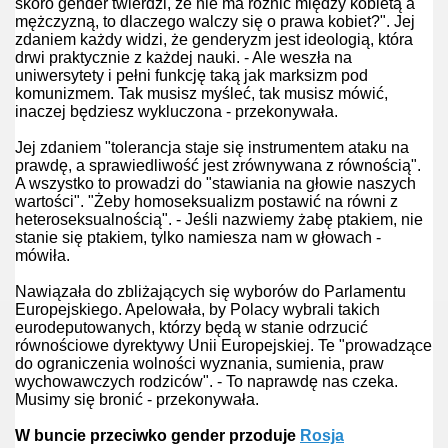
skoro gender twierdzi, że nie ma różnic między kobietą a
mężczyzną, to dlaczego walczy się o prawa kobiet?". Jej
twom
zdaniem każdy widzi, że genderyzm jest ideologią, która
drwi praktycznie z każdej nauki. - Ale weszła na
szkoły
uniwersytety i pełni funkcję taką jak marksizm pod
komunizmem. Tak musisz myśleć, tak musisz mówić,
inaczej będziesz wykluczona - przekonywała.
Jej zdaniem "tolerancja staje się instrumentem ataku na
prawdę, a sprawiedliwość jest zrównywana z równością".
A wszystko to prowadzi do "stawiania na głowie naszych
wartości". "Żeby homoseksualizm postawić na równi z
heteroseksualnością". - Jeśli nazwiemy żabę ptakiem, nie
stanie się ptakiem, tylko namiesza nam w głowach -
mówiła.
na Bogu
Nawiązała do zbliżających się wyborów do Parlamentu
Europejskiego. Apelowała, by Polacy wybrali takich
eurodeputowanych, którzy będą w stanie odrzucić
równościowe dyrektywy Unii Europejskiej. Te "prowadzące
do ograniczenia wolności wyznania, sumienia, praw
wychowawczych rodziców". - To naprawdę nas czeka.
Musimy się bronić - przekonywała.
W buncie przeciwko gender przoduje
Rosja