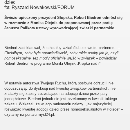
fot. Ryszard Nowakowski/FORUM
Świeżo upieczony prezydent Słupska, Robert Biedroń odniósł się
w rozmowie z Moniką Olejnik do proponowanej przez partię
Janusza Palikota ustawy wprowadzającej związki partnerskie.
Biedroń zadeklarował, że chciałby wziąć ślub ze swoim partnerem. –
Chciałbym, żeby była sprawiedliwość, żeby takie osoby jak ja, czyli
homoseksualne, też mogły oficjalnie wejść w związek
– powiedział
Robert Biedroń w programie Moniki Olejnik „Kropka nad i”.
W ustawie autorstwa Twojego Ruchu, którą posłowie odrzucili nie
dopuszczając do dyskusji nad kwestią związków partnerskich, nie
znalazły się zapisy zezwalające na adopcję dzieci przez pary
jednopłciowe. Biedroń jednak nie jest przekonany w kwestii takiego
zakazu. Wskazał, że w jego mniemaniu należy ,,jak najszybciej
rozwiązać kwestię adopcji dzieci przez homoseksualistów w Polsce” –
czytamy na portalu myśl24.pl.