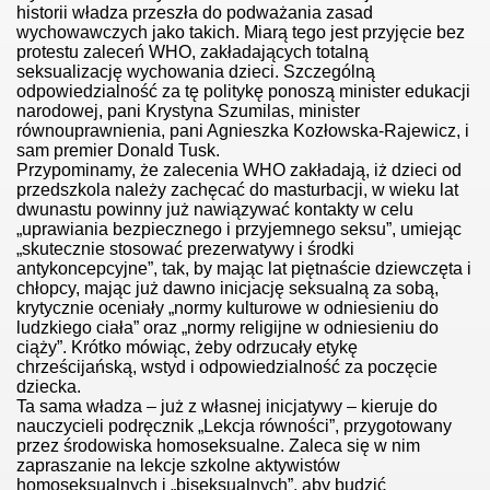
historii władza przeszła do podważania zasad
wychowawczych jako takich. Miarą tego jest przyjęcie bez
protestu zaleceń WHO, zakładających totalną
seksualizację wychowania dzieci. Szczególną
odpowiedzialność za tę politykę ponoszą minister edukacji
narodowej, pani Krystyna Szumilas, minister
równouprawnienia, pani Agnieszka Kozłowska-Rajewicz, i
sam premier Donald Tusk.
Przypominamy, że zalecenia WHO zakładają, iż dzieci od
przedszkola należy zachęcać do masturbacji, w wieku lat
dwunastu powinny już nawiązywać kontakty w celu
„uprawiania bezpiecznego i przyjemnego seksu”, umiejąc
„skutecznie stosować prezerwatywy i środki
antykoncepcyjne”, tak, by mając lat piętnaście dziewczęta i
chłopcy, mając już dawno inicjację seksualną za sobą,
krytycznie oceniały „normy kulturowe w odniesieniu do
ludzkiego ciała” oraz „normy religijne w odniesieniu do
ciąży”. Krótko mówiąc, żeby odrzucały etykę
chrześcijańską, wstyd i odpowiedzialność za poczęcie
dziecka.
Ta sama władza – już z własnej inicjatywy – kieruje do
nauczycieli podręcznik „Lekcja równości”, przygotowany
przez środowiska homoseksualne. Zaleca się w nim
zapraszanie na lekcje szkolne aktywistów
homoseksualnych i „biseksualnych”, aby budzić