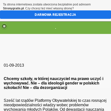
Ta strona internetowa została utworzona bezpłatnie pod adresem
Stronygratis.pl
. Czy chcesz też mieć własną stronę?
DARMOWA REJESTRACJA
.
(brak zmiany ustawienia przeglądarki oznacza zgodę na to
01-09-2013
Chcemy szkoły, w której nauczyciel ma prawo uczyć i
wychowywać. Nie – dla ideologii gender w polskich
szkołach! Nie – dla dezorganizacji
Sześć lat rządów Platformy Obywatelskiej to czas rosnącej
nieodpowiedzialności władzy wobec problemów
wychowania młodych Polaków. Od dewastacji nauczania