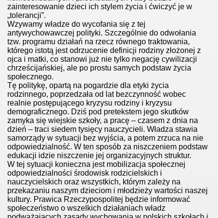
zainteresowanie dzieci ich stylem życia i ćwiczyć je w
„tolerancji”.
Wzywamy władze do wycofania się z tej
antywychowawczej polityki. Szczególnie do odwołania
tzw. programu działań na rzecz równego traktowania,
którego istotą jest odrzucenie definicji rodziny złożonej z
ojca i matki, co stanowi już nie tylko negację cywilizacji
chrześcijańskiej, ale po prostu samych podstaw życia
der ministry
społecznego.
Tę politykę, opartą na pogardzie dla etyki życia
rodzinnego, poprzedzała od lat bezczynność wobec
realnie postępującego kryzysu rodziny i kryzysu
demograficznego. Dziś pod pretekstem jego skutków
zamyka się wiejskie szkoły, a pracę – czasem z dnia na
dzień – traci siedem tysięcy nauczycieli. Władza stawia
samorządy w sytuacji bez wyjścia, a potem zrzuca na nie
odpowiedzialność. W ten sposób za niszczeniem podstaw
ligii
edukacji idzie niszczenie jej organizacyjnych struktur.
W tej sytuacji konieczna jest mobilizacja społecznej
odpowiedzialności środowisk rodzicielskich i
nauczycielskich oraz wszystkich, którym zależy na
przekazaniu naszym dzieciom i młodzieży wartości naszej
kultury. Prawica Rzeczypospolitej będzie informować
społeczeństwo o wszelkich działaniach władz
podważających zasady wychowania w polskich szkołach i