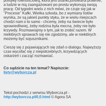
politykę równościową, która jest usankcjonowana prawnie,
a ludzie w nią zaangażowani po prostu wykonują swoją
pracę. Od tygodni wielu z nich mówi, że czuje się jak w
"Procesie" Kafki. Wielka szkoda, bo z wymiany listów
wynika, że są jakieś punkty styku, że w wielu miejscach
chodzi nam o to samo - chcemy, żeby na świecie było
sprawiedliwiej, żeby rodzina była mocna, żeby nie było
krzywdy. Rozmawiajmy o tym, jak to zrobić razem. W
niektórych sprawach się nie zgodzimy, ale w niektórych
możemy być sojusznikami.
Cieszę się z pojawiających się zdań o dialogu. Najwyższy
czas wycofać się z niepotrzebnych, krzywdzących
ę prezerwatyw
oskarżeń i zacząć rozmawiać.
homofobię"
Co sądzicie na ten temat? Napiszcie:
listy@wyborcza.pl
Tekst pochodzi z serwisu Wyborcza.pl -
A o "homomałżeństwach"
http://wyborcza.pl/0,0.html
© Agora SA