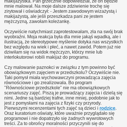
makijażystka. Pan grzecznie odpowiedział, że on będzie
mnie malował. Na moje dalsze zdziwienie trochę się
zirytował i oświadczył: - Jestem zawodowym wizażystą i
makijażystą, ale jeśli przeszkadza pani ze jestem
mężczyzną, zawołam koleżankę.
Oczywiście natychmiast zaprotestowałam, zła na swój brak
wyobraźni. Moja reakcja była dla mnie jakąś wpadką, ale i
ilustracją, że stereotypowe myślenie dotyka nas wszystkich
bez względu na wiek i płeć, a nawet zawód. Potem już nie
dziwiłam się na widok mężczyzn, którzy mnie lub
interlokutorowi robili makijaż do programu.
a
Czy malowanie paznokci w związku z tym powinno być
obowiązkowym zajęciem w przedszkolu? Oczywiście nie.
Taki pomysł miała wychowawczyni prowadząca zajęcia
równościowe i go zrealizowała. Bo program
"Równościowe przedszkole" nie ma obowiązkowych
scenariuszy zajęć. Piszą je prowadzący zajęcia i dzielą się
nimi. Jedne są bardziej trafne, inne mniej, podobnie jak to
jest z pomysłami na zajęcia z fizyki czy przyrody.
Pierwszymi recenzentami tych zajęć są dzieci i
rodzice
.
Oraz kuratorium oświaty, które uważnie przyglądało się
r
programowi i nie dopatrzyło się żadnych wywrotowych
treści. Za to obrońcy moralności przyczynili się do