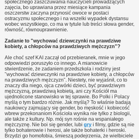
społecznego zaszczuwania nauczycieli prowadzących
zajęcia, bo uprawiana przez miesiące kampania
oszczerstw zaczyna przynosić owoce w postaci
ostracyzmu społecznego i na wszelki wypadek dystansu
wobec wszystkiego, co ma w tytule lub treści słowa gender,
równość, równouprawnienie.
twom
Zadanie to "wychować dziewczynki na prawdziwe
ni?
kobiety, a chłopców na prawdziwych mężczyzn"?
Ale choć szef KAI zaczął od przebieranek, mnie w jego
odpowiedzi poruszyło co innego. A mianowicie
stwierdzenie, że zadaniem przedszkola i rodziny jest
nej
"wychować dziewczynki na prawdziwe kobiety, a chłopców
na prawdziwych mężczyzn". Niestety, nie wyjaśnił, co to
znaczy dla niego, ojca czwórki dzieci, być prawdziwym
mężczyzną, prawdziwą kobietą, ani czy Kościół ma
ujednolicone stanowisko w tej sprawie. Bo Polki i Polacy
myślą o tym bardzo różnie. Jak myślą? To właśnie badają
naukowcy zajmujący się gender, bo męskość i kobiecość
wbrew przekonaniom Kościoła wynika nie tylko z biologii,
ale także z kultury. Np. mój syn rośnie na wspaniałego
mężczyznę. Nie boi się gender, lubi
gry
i filmy, gdzie są nie
tylko bohaterowie i herosi, ale także bohaterki i heroski.
ch
Brzydzi go homofobia, śmieszą podejrzenia, że wielbiciele