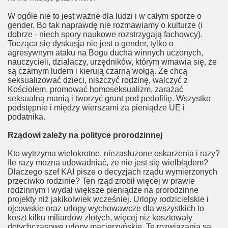
W ogóle nie to jest ważne dla ludzi i w całym sporze o
momałżeństwa
gender. Bo tak naprawdę nie rozmawiamy o kulturze (i
dobrze - niech spory naukowe rozstrzygają fachowcy).
ześcijaństwo
Tocząca się dyskusja nie jest o gender, tylko o
agresywnym ataku na Bogu ducha winnych uczonych,
nauczycieli, działaczy, urzędników, którym wmawia się, że
yzmu
są czarnym ludem i kierują czarną wołgą. Że chcą
seksualizować dzieci, niszczyć rodzinę, walczyć z
na KUL
Kościołem, promować homoseksualizm, zarażać
seksualną manią i tworzyć grunt pod pedofilię. Wszystko
podstępnie i między wierszami za pieniądze UE i
podatnika.
Rządowi zależy na polityce prorodzinnej
r
Kto wytrzyma wielokrotne, niezasłużone oskarżenia i razy?
Ile razy można udowadniać, że nie jest się wielbłądem?
Dlaczego szef KAI pisze o decyzjach rządu wymierzonych
kcja
przeciwko rodzinie? Ten rząd zrobił więcej w prawie
rodzinnym i wydał większe pieniądze na prorodzinne
reaming – Rewolucja kulturalna
projekty niż jakikolwiek wcześniej. Urlopy rodzicielskie i
ojcowskie oraz urlopy wychowawcze dla wszystkich to
lski
koszt kilku miliardów złotych, więcej niż kosztowały
dotychczasowe urlopy macierzyńskie. Te rozwiązania są