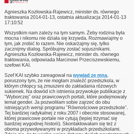
Agnieszka Kozłowska-Rajewicz, minister ds. równego
traktowania 2014-01-13
,
ostatnia aktualizacja 2014-01-13
17:10:52
Wszystkim nam zależy na tym samym. Żeby rodzina była
mocna i nikomu nie działa się krzywda. Rozmawiajmy o
tym, jak zrobić to razem. Nie oskarżajmy się, tylko
zacznijmy dialog. Spróbujmy zostać sojusznikami.
Agnieszka Kozłowska-Rajewicz, minister ds. równego
traktowania, odpowiada Marcinowi Przeciszewskiemu,
szefowi KAI.
Szef KAI szybko zareagował na
wywiad ze mną
,
poruszony tym, że nie mogłam znaleźć przedszkola, w
którym chłopcy są zmuszeni do zakładania różowych
sukienek. Na dowód ich istnienia przywołuje publikacje z
''Wyborczej'' oraz prawicowych portali, które podejmowały
temat gender. Ja pozwoliłam sobie zajrzeć do obu
istniejących wersji programu "Równościowe przedszkole".
Tej bardziej radykalnej z roku 2007 i obecnie stosowanej,
której prawicowe portale nie cytują (lepiej trzymać się
bardziej wygodnej historii). Skontaktowałam się też z
oboma przywoływanymi w przykładach przedszkolami.