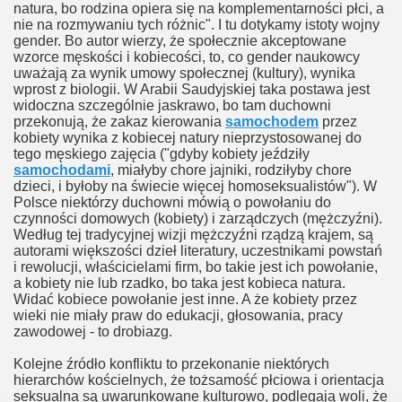
ksualnej
natura, bo rodzina opiera się na komplementarności płci, a
nie na rozmywaniu tych różnic". I tu dotykamy istoty wojny
gender. Bo autor wierzy, że społecznie akceptowane
in
wzorce męskości i kobiecości, to, co gender naukowcy
uważają za wynik umowy społecznej (kultury), wynika
one
wprost z biologii. W Arabii Saudyjskiej taka postawa jest
widoczna szczególnie jaskrawo, bo tam duchowni
przekonują, że zakaz kierowania
samochodem
przez
kobiety wynika z kobiecej natury nieprzystosowanej do
tego męskiego zajęcia ("gdyby kobiety jeździły
kontrnatarcie
samochodami
, miałyby chore jajniki, rodziłyby chore
dzieci, i byłoby na świecie więcej homoseksualistów"). W
kontrnatarcie 2
Polsce niektórzy duchowni mówią o powołaniu do
czynności domowych (kobiety) i zarządczych (mężczyźni).
iązki w Rosji
Według tej tradycyjnej wizji mężczyźni rządzą krajem, są
autorami większości dzieł literatury, uczestnikami powstań
i rewolucji, właścicielami firm, bo takie jest ich powołanie,
a kobiety nie lub rzadko, bo taka jest kobieca natura.
Widać kobiece powołanie jest inne. A że kobiety przez
wieki nie miały praw do edukacji, głosowania, pracy
zawodowej - to drobiazg.
Kolejne źródło konfliktu to przekonanie niektórych
hierarchów kościelnych, że tożsamość płciowa i orientacja
tach
seksualna są uwarunkowane kulturowo, podlegają woli, że