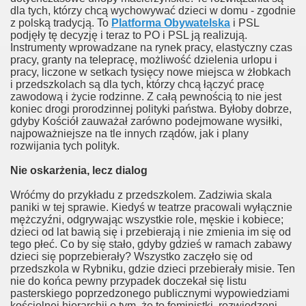
dla tych, którzy chcą wychowywać dzieci w domu - zgodnie
ji
z polską tradycją. To
Platforma Obywatelska
i PSL
podjęły tę decyzję i teraz to PO i PSL ją realizują.
a niegeja
Instrumenty wprowadzane na rynek pracy, elastyczny czas
pracy, granty na telepracę, możliwość dzielenia urlopu i
pracy, liczone w setkach tysięcy nowe miejsca w żłobkach
i przedszkolach są dla tych, którzy chcą łączyć pracę
zawodową i życie rodzinne. Z całą pewnością to nie jest
koniec drogi prorodzinnej polityki państwa. Byłoby dobrze,
gdyby Kościół zauważał zarówno podejmowane wysiłki,
najpoważniejsze na tle innych rządów, jak i plany
rozwijania tych polityk.
der
Nie oskarżenia, lecz dialog
minowany
Wróćmy do przykładu z przedszkolem. Zadziwia skala
paniki w tej sprawie. Kiedyś w teatrze pracowali wyłącznie
mężczyźni, odgrywając wszystkie role, męskie i kobiece;
dzieci od lat bawią się i przebierają i nie zmienia im się od
tego płeć. Co by się stało, gdyby gdzieś w ramach zabawy
dzieci się poprzebierały? Wszystko zaczęło się od
przedszkola w Rybniku, gdzie dzieci przebierały misie. Ten
wiecie
nie do końca pewny przypadek doczekał się listu
pasterskiego poprzedzonego publicznymi wypowiedziami
kościelnej hierarchii o tym, że to feministki, rozwiedzeni