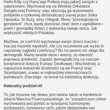
Hello Kitty czy Harry'ego Pottera mają jakieś związki z
satanizmem. Wychował się na Wielkiej Orkiestrze
twom
Świątecznej Pomocy, więc oburzają go wypowiedzi
polityków o rzekomej demoralizacji sianej przez Jurka
szkoły
Owsiaka. To duży, silny chłopak. Mimo "przesiąknięcia
genderem" chce, kiedy dorośnie, mieć dom z ogródkiem i
psem i gromadkę dzieci z wybranką swego serca. Jak
większość młodych Polaków.
Możliwe, że szef KAI wychowuje swoje dzieci inaczej i
inaczej rozumie męskość. Ale czy rozumienie jak wyżej to
naprawdę zagłada cywilizacji? Bo na pewno nic złego dla
demografii. Mamy twarde dane i wiemy, że równość
poprawia dzietność. Zapaść demograficzna na naszym
kontynencie dotyczy Europy Środkowej i Wschodniej, a
najwyższe wskaźniki dzietności są we Francji oraz
na Bogu
Skandynawii, a więc w najbardziej równościowych
państwach. Dlaczego - to temat na oddzielną dyskusję.
Naturalny podział ról
To, jak rozumie się słowa, jest istotne także w kontekście
zdania Marcina Przeciszewskiego, że "zasadniczym celem
wychowania jest pomóc w rozwijaniu harmonijnej
osobowości, rozwijaniu cech, jakimi obdarowała nas