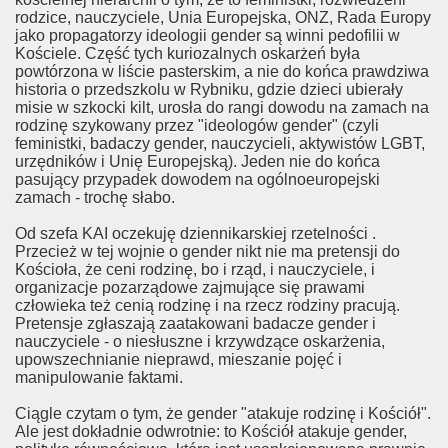
rodzice, nauczyciele, Unia Europejska, ONZ, Rada Europy
jako propagatorzy ideologii gender są winni pedofilii w
da)
Kościele. Część tych kuriozalnych oskarżeń była
powtórzona w liście pasterskim, a nie do końca prawdziwa
historia o przedszkolu w Rybniku, gdzie dzieci ubierały
misie w szkocki kilt, urosła do rangi dowodu na zamach na
rodzinę szykowany przez "ideologów gender" (czyli
feministki, badaczy gender, nauczycieli, aktywistów LGBT,
urzędników i Unię Europejską). Jeden nie do końca
pasujący przypadek dowodem na ogólnoeuropejski
zamach - trochę słabo.
omałżeństwom
Od szefa KAI oczekuję dziennikarskiej rzetelności .
Przecież w tej wojnie o gender nikt nie ma pretensji do
Kościoła, że ceni rodzinę, bo i rząd, i nauczyciele, i
organizacje pozarządowe zajmujące się prawami
człowieka też cenią rodzinę i na rzecz rodziny pracują.
Pretensje zgłaszają zaatakowani badacze gender i
nauczyciele - o niesłuszne i krzywdzące oskarżenia,
upowszechnianie nieprawd, mieszanie pojęć i
w?
manipulowanie faktami.
Ciągle czytam o tym, że gender "atakuje rodzinę i Kościół".
Ale jest dokładnie odwrotnie: to Kościół atakuje gender,