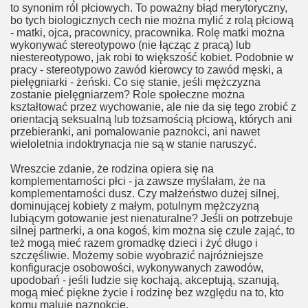
to synonim ról płciowych. To poważny błąd merytoryczny,
bo tych biologicznych cech nie można mylić z rolą płciową
- matki, ojca, pracownicy, pracownika. Rolę matki można
wykonywać stereotypowo (nie łącząc z pracą) lub
niestereotypowo, jak robi to większość kobiet. Podobnie w
pracy - stereotypowo zawód kierowcy to zawód męski, a
pielęgniarki - żeński. Co się stanie, jeśli mężczyzna
zostanie pielęgniarzem? Role społeczne można
kształtować przez wychowanie, ale nie da się tego zrobić z
orientacją seksualną lub tożsamością płciową, których ani
przebieranki, ani pomalowanie paznokci, ani nawet
wieloletnia indoktrynacja nie są w stanie naruszyć.
cie
Wreszcie zdanie, że rodzina opiera się na
komplementarności płci - ja zawsze myślałam, że na
komplementarności dusz. Czy małżeństwo dużej silnej,
dominującej kobiety z małym, potulnym mężczyzną
lubiącym gotowanie jest nienaturalne? Jeśli on potrzebuje
iązków
silnej partnerki, a ona kogoś, kim można się czule zająć, to
też mogą mieć razem gromadkę dzieci i żyć długo i
?
szczęśliwie. Możemy sobie wyobrazić najróżniejsze
konfiguracje osobowości, wykonywanych zawodów,
upodobań - jeśli ludzie się kochają, akceptują, szanują,
mogą mieć piękne życie i rodzinę bez względu na to, kto
komu maluje paznokcie.
a homopar