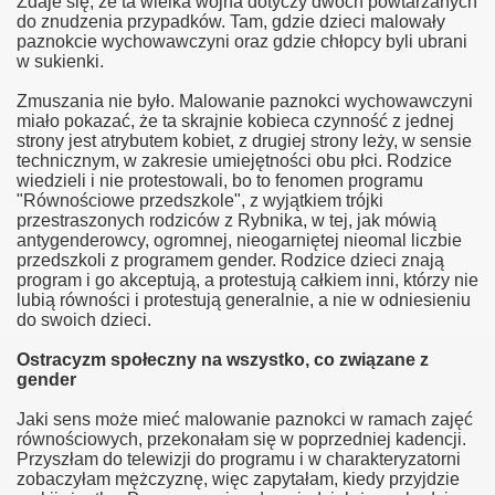
Zdaje się, że ta wielka wojna dotyczy dwóch powtarzanych
do znudzenia przypadków. Tam, gdzie dzieci malowały
paznokcie wychowawczyni oraz gdzie chłopcy byli ubrani
w sukienki.
Zmuszania nie było. Malowanie paznokci wychowawczyni
miało pokazać, że ta skrajnie kobieca czynność z jednej
strony jest atrybutem kobiet, z drugiej strony leży, w sensie
der ministry
technicznym, w zakresie umiejętności obu płci. Rodzice
wiedzieli i nie protestowali, bo to fenomen programu
"Równościowe przedszkole", z wyjątkiem trójki
przestraszonych rodziców z Rybnika, w tej, jak mówią
antygenderowcy, ogromnej, nieogarniętej nieomal liczbie
przedszkoli z programem gender. Rodzice dzieci znają
program i go akceptują, a protestują całkiem inni, którzy nie
lubią równości i protestują generalnie, a nie w odniesieniu
do swoich dzieci.
ligii
Ostracyzm społeczny na wszystko, co związane z
gender
Jaki sens może mieć malowanie paznokci w ramach zajęć
równościowych, przekonałam się w poprzedniej kadencji.
Przyszłam do telewizji do programu i w charakteryzatorni
zobaczyłam mężczyznę, więc zapytałam, kiedy przyjdzie