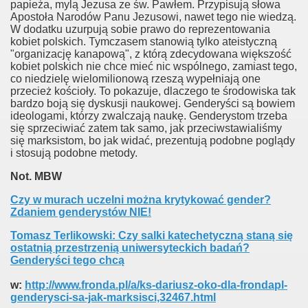
papieża, mylą Jezusa ze św. Pawłem. Przypisują słowa
Apostoła Narodów Panu Jezusowi, nawet tego nie wiedzą.
W dodatku uzurpują sobie prawo do reprezentowania
kobiet polskich. Tymczasem stanowią tylko ateistyczną
"organizację kanapową", z którą zdecydowana większość
kobiet polskich nie chce mieć nic wspólnego, zamiast tego,
twom
co niedzielę wielomilionową rzeszą wypełniają one
przecież kościoły. To pokazuje, dlaczego te środowiska tak
ni?
bardzo boją się dyskusji naukowej. Genderyści są bowiem
ideologami, którzy zwalczają naukę. Genderystom trzeba
się sprzeciwiać zatem tak samo, jak przeciwstawialiśmy
się marksistom, bo jak widać, prezentują podobne poglądy
i stosują podobne metody.
nej
Not. MBW
Czy w murach uczelni można krytykować gender?
Zdaniem genderystów NIE!
Tomasz Terlikowski: Czy salki katechetyczną staną się
ostatnią przestrzenią uniwersyteckich badań?
Genderyści tego chcą
w:
http://www.fronda.pl/a/ks-dariusz-oko-dla-frondapl-
genderysci-sa-jak-marksisci,32467.html
ch