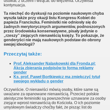
usuwać z uczelni i wtrącać do więzienia. Oczywista
kontynuacja.
Ta niechęć do dyskusji na poziomie naukowym chyba
wyszła także przy okazji listu Kongresu Kobiet do
papieża Franciszka. Feministki nie odniosły się do
żadnych merytorycznych argumentów, podnoszonych
przez środowiska konserwatywne, pisały jedynie o
„rzeszy” ziejących nienawiścią księży. To pokazuje, że
genderyści nie mają naukowych podstaw do obrony
swojej ideologii?
a
P
rzeczytaj także:
Prof. Aleksander Nalaskowski dla Fronda.pl:
Akcja zbierania podpisów to forma reklamy
gender
Ks. prof. Paweł Bortkiewicz ma zmiękczyć tytuł
swojego wykładu o gender
Oczywiście. O nienawiści mówią osoby, które same są
uważane za opanowane nienawiścią. Przecież polskie
ateistyczne feministki są powszechnie uznawane za osoby
r
ziejące wprost nienawiścią do Kościoła. O ich poziomie
umysłowym świadczy choćby fakt, że pisząc list do