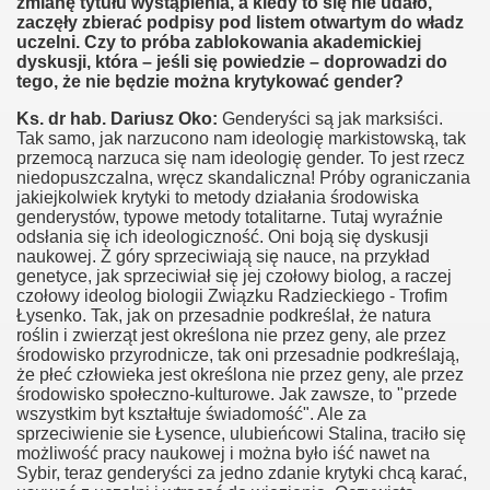
zmianę tytułu wystąpienia, a kiedy to się nie udało,
zaczęły zbierać podpisy pod listem otwartym do władz
uczelni. Czy to próba zablokowania akademickiej
dyskusji, która – jeśli się powiedzie – doprowadzi do
tego, że nie będzie można krytykować gender?
Ks. dr hab. Dariusz Oko:
Genderyści są jak marksiści.
Tak samo, jak narzucono nam ideologię markistowską, tak
przemocą narzuca się nam ideologię gender. To jest rzecz
der ministry
niedopuszczalna, wręcz skandaliczna! Próby ograniczania
jakiejkolwiek krytyki to metody działania środowiska
genderystów, typowe metody totalitarne. Tutaj wyraźnie
odsłania się ich ideologiczność. Oni boją się dyskusji
naukowej. Z góry sprzeciwiają się nauce, na przykład
genetyce, jak sprzeciwiał się jej czołowy biolog, a raczej
czołowy ideolog biologii Związku Radzieckiego - Trofim
Łysenko. Tak, jak on przesadnie podkreślał, że natura
roślin i zwierząt jest określona nie przez geny, ale przez
ligii
środowisko przyrodnicze, tak oni przesadnie podkreślają,
że płeć człowieka jest określona nie przez geny, ale przez
środowisko społeczno-kulturowe. Jak zawsze, to "przede
wszystkim byt kształtuje świadomość". Ale za
sprzeciwienie sie Łysence, ulubieńcowi Stalina, traciło się
możliwość pracy naukowej i można było iść nawet na
Sybir, teraz genderyści za jedno zdanie krytyki chcą karać,