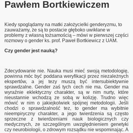
Pawłem Bortkiewiczem
Kiedy spoglądamy na matki założycielki genderyzmu, to
zauważamy, że są to postacie głęboko uwikłane w
problemy z własną tożsamością – mówi w pierwszej części
rozmowy o gender ks. prof. Paweł Bortkiewicz z UAM.
Czy gender jest nauką?
Zdecydowanie nie. Nauka musi mieć swoją metodologię,
powinna móc być poddana weryfikacji przez niezależnych
ekspertów, a jej tezy muszą być intersubiektywnie
sprawdzalne. Gender zaś tych cech nie ma. Gender ma
wyraźnie eklektyczny charakter, są w nim nurty, które
nieustannie wchodzą ze sobą w kolizję. Trudno więc
mówić w nim o jakiejkolwiek spójnej metodologii. Jeśli
chodzi o sprawdzalność tez, to gender ma wybitnie
nieempiryczny charakter, a jego twierdzenia są często
sprzeczne z twierdzeniami nauk biologicznych czy
medycznych, ze szczególnym uwzględnieniem genetyki
czy neurobiologii, o zdrowym rozsądku nie wspominając. A