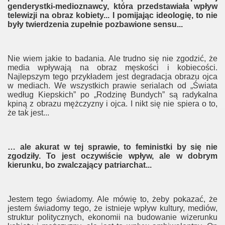
genderystki-medioznawcy, która przedstawiała wpływ
telewizji na obraz kobiety... I pomijając ideologię, to nie
momałżeństwa
były twierdzenia zupełnie pozbawione sensu...
ześcijaństwo
Nie wiem jakie to badania. Ale trudno się nie zgodzić, że
yzmu
media wpływają na obraz męskości i kobiecości.
Najlepszym tego przykładem jest degradacja obrazu ojca
na KUL
w mediach. We wszystkich prawie serialach od „Świata
według Kiepskich” po „Rodzinę Bundych” są radykalna
kpiną z obrazu mężczyzny i ojca. I nikt się nie spiera o to,
że tak jest...
… ale akurat w tej sprawie, to feministki by się nie
r
zgodziły. To jest oczywiście wpływ, ale w dobrym
kierunku, bo zwalczający patriarchat...
kcja
reaming – Rewolucja kulturalna
Jestem tego świadomy. Ale mówię to, żeby pokazać, że
jestem świadomy tego, że istnieje wpływ kultury, mediów,
lski
struktur politycznych, ekonomii na budowanie wizerunku