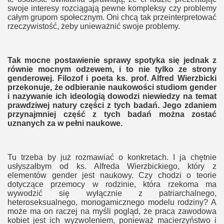
swoje interesy rozciągają pewne kompleksy czy problemy
twom
całym grupom społecznym. Oni chcą tak przeinterpretować
rzeczywistość, żeby unieważnić swoje problemy.
szkoły
Tak mocne postawienie sprawy spotyka się jednak z
równie mocnym odzewem, i to nie tylko ze strony
genderowej. Filozof i poeta ks. prof. Alfred Wierzbicki
przekonuje, że odbieranie naukowości studiom gender
i nazywanie ich ideologią dowodzi niewiedzy na temat
prawdziwej natury części z tych badań. Jego zdaniem
przynajmniej część z tych badań można zostać
uznanych za w pełni naukowe.
na Bogu
Tu trzeba by już rozmawiać o konkretach. I ja chętnie
usłyszałbym od ks. Alfreda Wierzbickiego, który z
elementów gender jest naukowy. Czy chodzi o teorie
dotyczące przemocy w rodzinie, która rzekoma ma
wywodzić się wyłącznie z patriarchalnego,
heteroseksualnego, monogamicznego modelu rodziny? A
może ma on raczej na myśli pogląd, że praca zawodowa
kobiet jest ich wyzwoleniem, ponieważ macierzyństwo i