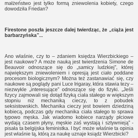
ksualnej
małżeństwo jest tylko formą zniewolenia kobiety, czego
dowodziła Friedan?
in
one
Firestone poszła jeszcze dalej twierdząc, że „ciąża jest
barbarzyńska”...
kontrnatarcie
Ano właśnie, czy to – zdaniem księdza Wierzbickiego –
jest naukowe? A może nauką jest twierdzenia Simone de
kontrnatarcie 2
Beauvoir odnoszące się do „samicy ludzkiej”, której
największym zniewoleniem i opresją jest ciało poddane
procesom biologicznym? Można też zastanawiać się, czy
iązki w Rosji
naukowe są poglądy pani Luce Irigaray, która stawia tezy –
niezwykle „interesujące” odnoszące się do fizyki. „Jeśli
fizycy zajmowali się dotąd fizyką ciała stałego w większym
stopniu niż mechaniką cieczy, to z pobudek
seksistowskich. Mechanika cieczy jest bowiem dziedziną
kobiecą, podczas gdy mechanika ciała stałego to sprawa
typowo męska. Jak wiadomo kobiece narządy płciowe
wydają czasem płyny, męskie zaś wystają i sztywnieją” -
pisała ta belgijska feministka. I być może właśnie ta opinia
tach
jest właśnie tą, którą za naukę uznaje ksiądz Wierzbicki?