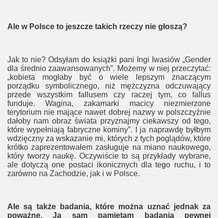
Ale w Polsce to jeszcze takich rzeczy nie głoszą?
Jak to nie? Odsyłam do książki pani Ingi Iwasiów „Gender
dla średnio zaawansowanych”. Możemy w niej przeczytać:
„kobieta mogłaby być o wiele lepszym znaczącym
porządku symbolicznego, niż mężczyzna odczuwający
przede wszystkim fallusem czy raczej tym, co fallus
funduje. Wagina, zakamarki macicy niezmierzone
terytorium nie mające nawet dobrej nazwy w polszczyźnie
cie
dałoby nam obraz świata przyznajmy ciekawszy od tego,
które wypełniają fabryczne kominy”. I ja naprawdę byłbym
wdzięczny za wskazanie mi, których z tych poglądów, które
krótko zaprezentowałem zasługuje na miano naukowego,
iązków
który tworzy naukę. Oczywiście to są przykłady wybrane,
ale dotyczą one postaci ikonicznych dla tego ruchu, i to
zarówno na Zachodzie, jak i w Polsce.
?
Ale są także badania, które można uznać jednak za
poważne. Ja sam pamiętam badania pewnej
a homopar