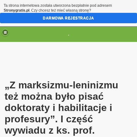
Ta strona internetowa została utworzona bezpłatnie pod adresem
Stronygratis.pl
. Czy chcesz też mieć własną stronę?
DARMOWA REJESTRACJA
.
(brak zmiany ustawienia przeglądarki oznacza zgodę na to
„Z marksizmu-leninizmu
też można było pisać
doktoraty i habilitacje i
profesury”. I część
wywiadu z ks. prof.