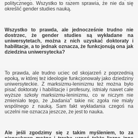
politycznego. Wszystko to razem sprawia, że nie da się
określić gender studies nauką.
Wszystko to prawda, ale jednocześnie trudno nie
dostrzec, że gender studies są wykładane na
uniwersytetach, można z nich uzyskać doktoraty i
habilitacje, a to jednak oznacza, że funkcjonują ona jak
dziedzina uniwersytecka?
a
To prawda, ale trudno uciec od skojarzeń z poprzednią
epoką, w której też ideologie funkcjonowały jako dziedziny
uniwersyteckie. Z marksizmu-leninizmu też można było
pisać doktoraty i habilitacje i profesury, istniały nawet całe
wyższe szkoły marksizmu-leninizmu, co w niczym nie
zmieniało tego, że „badania” takie nic zgoła nie miały
wspólnego z nauką. Sam fakt wykładania czegoś na
uczelni nie oznacza jeszcze, że jest to nauka.
r
Ale jeśli zgodzimy się z takim myśleniem, to za