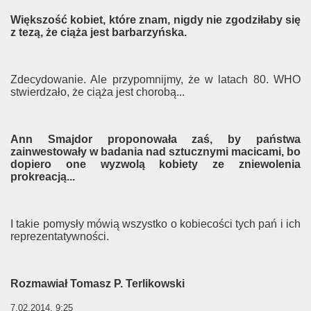
Większość kobiet, które znam, nigdy nie zgodziłaby się
da)
z tezą, że ciąża jest barbarzyńska.
Zdecydowanie. Ale przypomnijmy, że w latach 80. WHO
stwierdzało, że ciąża jest chorobą...
Ann Smajdor proponowała zaś, by państwa
omałżeństwom
zainwestowały w badania nad sztucznymi macicami, bo
dopiero one wyzwolą kobiety ze zniewolenia
prokreacją...
I takie pomysły mówią wszystko o kobiecości tych pań i ich
reprezentatywności.
w?
Rozmawiał Tomasz P. Terlikowski
7.02.2014, 9:25