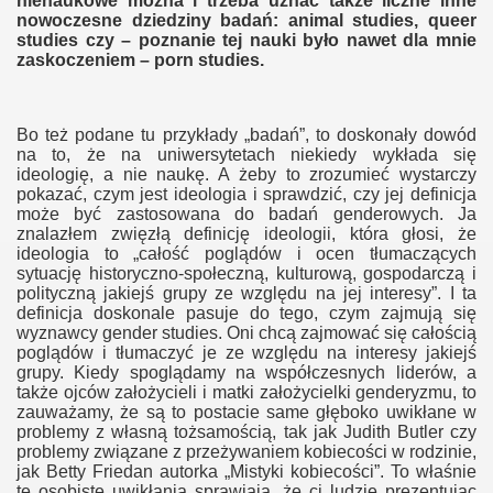
nienaukowe można i trzeba uznać także liczne inne
nowoczesne dziedziny badań: animal studies, queer
studies czy – poznanie tej nauki było nawet dla mnie
zaskoczeniem – porn studies.
twom
Bo też podane tu przykłady „badań”, to doskonały dowód
ni?
na to, że na uniwersytetach niekiedy wykłada się
ideologię, a nie naukę. A żeby to zrozumieć wystarczy
pokazać, czym jest ideologia i sprawdzić, czy jej definicja
może być zastosowana do badań genderowych. Ja
znalazłem zwięzłą definicję ideologii, która głosi, że
nej
ideologia to „całość poglądów i ocen tłumaczących
sytuację historyczno-społeczną, kulturową, gospodarczą i
polityczną jakiejś grupy ze względu na jej interesy”. I ta
definicja doskonale pasuje do tego, czym zajmują się
wyznawcy gender studies. Oni chcą zajmować się całością
poglądów i tłumaczyć je ze względu na interesy jakiejś
grupy. Kiedy spoglądamy na współczesnych liderów, a
także ojców założycieli i matki założycielki genderyzmu, to
zauważamy, że są to postacie same głęboko uwikłane w
problemy z własną tożsamością, tak jak Judith Butler czy
problemy związane z przeżywaniem kobiecości w rodzinie,
jak Betty Friedan autorka „Mistyki kobiecości”. To właśnie
ch
te osobiste uwikłania sprawiają, że ci ludzie prezentując