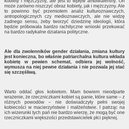
kobiety i mężczyzny, ale jest to wpływ ambiwalentny. On
ji
może zarówno niszczyć obraz kobiety, jak i mężczyzny. Ale
to powinno być przemiotem analiz kulturoznawczych,
antropologicznych czy medioznawczych, ale nie widzę
a niegeja
żadnego sensu, żeby tworzyć dziedzinę ideologii, która
będzie próbowała bardzo rachityczne wnioski przekuwać
na bardzo radykalne działania polityczne.
Ale dla zwolenników gender działania, zmiana kultury
jest konieczna, bo właśnie patriarchalna kultura wkłada
kobietę w pewien schemat, odbiera jej wolność,
der
wymusza na niej pewne działania i nie pozwala jej stać
się szczęśliwą.
minowany
Warto oddać głos kobietom. Mam bowiem nieodparte
wrażenie, że rzeczniczkami kobiet są panie, które same – z
różnych powodów – nie doświadczyły pełni swojej
kobiecości w macierzyństwie i małżeństwie. I patrząc na
ich wizerunki tych pań nie bardzo wierzę, że mogą być one
wiecie
rzeczniczkami większości przedstawicielek płci pięknej.