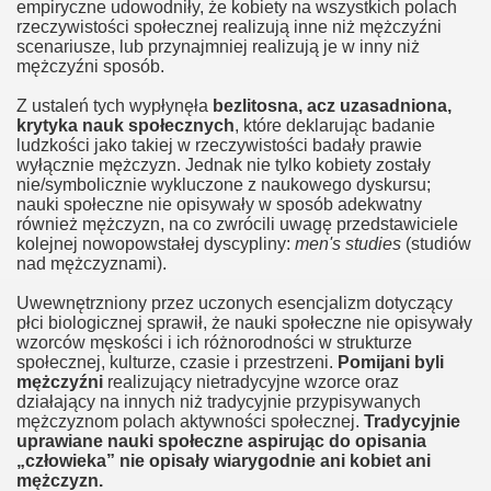
empiryczne udowodniły, że kobiety na wszystkich polach
rzeczywistości społecznej realizują inne niż mężczyźni
scenariusze, lub przynajmniej realizują je w inny niż
mężczyźni sposób.
Z ustaleń tych wypłynęła
bezlitosna, acz uzasadniona,
krytyka nauk społecznych
, które deklarując badanie
ludzkości jako takiej w rzeczywistości badały prawie
wyłącznie mężczyzn. Jednak nie tylko kobiety zostały
nie/symbolicznie wykluczone z naukowego dyskursu;
nauki społeczne nie opisywały w sposób adekwatny
również mężczyzn, na co zwrócili uwagę przedstawiciele
a
kolejnej nowopowstałej dyscypliny:
men's studies
(studiów
nad mężczyznami).
Uwewnętrzniony przez uczonych esencjalizm dotyczący
płci biologicznej sprawił, że nauki społeczne nie opisywały
wzorców męskości i ich różnorodności w strukturze
społecznej, kulturze, czasie i przestrzeni.
Pomijani byli
mężczyźni
realizujący nietradycyjne wzorce oraz
działający na innych niż tradycyjnie przypisywanych
mężczyznom polach aktywności społecznej.
Tradycyjnie
uprawiane nauki społeczne aspirując do opisania
r
„człowieka” nie opisały wiarygodnie ani kobiet ani
mężczyzn.