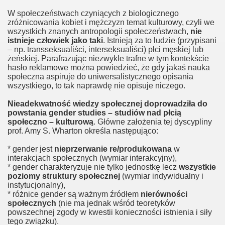
W społeczeństwach czyniących z biologicznego
zróżnicowania kobiet i mężczyzn temat kulturowy, czyli we
wszystkich znanych antropologii społeczeństwach,
nie
istnieje człowiek jako taki
. Istnieją za to ludzie (przypisani
twom
– np. transseksualiści, interseksualiści) płci męskiej lub
żeńskiej. Parafrazując niezwykle trafne w tym kontekście
hasło reklamowe można powiedzieć, że gdy jakaś nauka
ni?
społeczna aspiruje do uniwersalistycznego opisania
wszystkiego, to tak naprawdę nie opisuje niczego.
Nieadekwatność wiedzy społecznej doprowadziła do
nej
powstania gender studies – studiów nad płcią
społeczno – kulturową
. Główne założenia tej dyscypliny
prof. Amy S. Wharton określa następująco:
* gender jest
nieprzerwanie re/produkowana
w
interakcjach społecznych (wymiar interakcyjny),
* gender charakteryzuje nie tylko jednostkę lecz
wszystkie
poziomy struktury społecznej
(wymiar indywidualny i
instytucjonalny),
* różnice gender są ważnym źródłem
nierówności
społecznych
(nie ma jednak wśród teoretyków
powszechnej zgody w kwestii konieczności istnienia i siły
ch
tego związku).