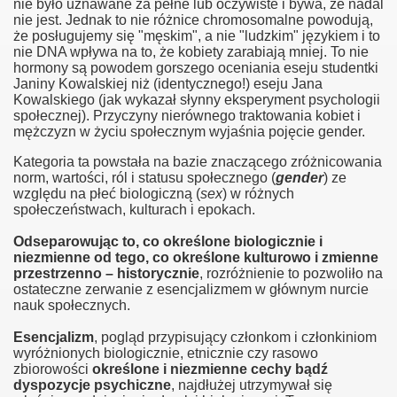
nie było uznawane za pełne lub oczywiste i bywa, że nadal
nie jest. Jednak to nie różnice chromosomalne powodują,
że posługujemy się "męskim", a nie "ludzkim" językiem i to
nie DNA wpływa na to, że kobiety zarabiają mniej. To nie
hormony są powodem gorszego oceniania eseju studentki
Janiny Kowalskiej niż (identycznego!) eseju Jana
Kowalskiego (jak wykazał słynny eksperyment psychologii
społecznej). Przyczyny nierównego traktowania kobiet i
mężczyzn w życiu społecznym wyjaśnia pojęcie gender.
Kategoria ta powstała na bazie znaczącego zróżnicowania
norm, wartości, ról i statusu społecznego (
gender
) ze
względu na płeć biologiczną (
sex
) w różnych
społeczeństwach, kulturach i epokach.
Odseparowując to, co określone biologicznie i
niezmienne od tego, co określone kulturowo i zmienne
przestrzenno – historycznie
, rozróżnienie to pozwoliło na
ostateczne zerwanie z esencjalizmem w głównym nurcie
nauk społecznych.
Esencjalizm
, pogląd przypisujący członkom i członkiniom
wyróżnionych biologicznie, etnicznie czy rasowo
zbiorowości
określone i niezmienne cechy bądź
dyspozycje psychiczne
, najdłużej utrzymywał się