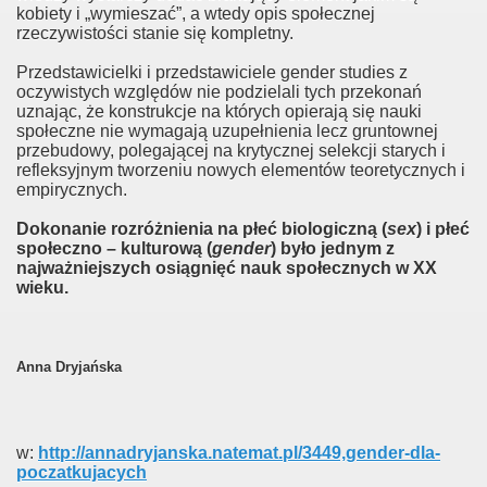
ksualnej
kobiety i „wymieszać”, a wtedy opis społecznej
rzeczywistości stanie się kompletny.
in
Przedstawicielki i przedstawiciele gender studies z
oczywistych względów nie podzielali tych przekonań
one
uznając, że konstrukcje na których opierają się nauki
społeczne nie wymagają uzupełnienia lecz gruntownej
przebudowy, polegającej na krytycznej selekcji starych i
refleksyjnym tworzeniu nowych elementów teoretycznych i
empirycznych.
kontrnatarcie
Dokonanie rozróżnienia na płeć biologiczną (
sex
) i płeć
kontrnatarcie 2
społeczno – kulturową (
gender
) było jednym z
najważniejszych osiągnięć nauk społecznych w XX
iązki w Rosji
wieku.
Anna Dryjańska
w:
http://annadryjanska.natemat.pl/3449,gender-dla-
tach
poczatkujacych