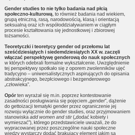
Gender studies to nie tylko badania nad płcią
twom
społeczno-kulturową
, to również badania nad wiekiem,
grupą etniczną, rasą, narodowością, klasą i orientacją
szkoły
seksualną oraz ich współoddziaływaniem w ciągłym
procesie kształtowania się jednostkowej i zbiorowej
tożsamości.
Teoretyczki i teoretycy gender od przełomu lat
sześćdziesiątych i siedemdziesiątych XX w. zaczęli
włączać perspektywę genderową do nauk społecznych
w których odebrali formalne wykształcenie. Uwzględnienie
tej perspektywy spotkało się z oporem zwolenników ujęć
tradycyjno – uniwersalistycznych aspirujących do opisania
abstrakcyjnego, bezpłciowego i bezgenderowego
„człowieka”.
na Bogu
Opór
ten wyrażał się m.in. poprzez kontestowanie
zasadności posługiwania się pojęciem „gender”, dążenie
do gettoizacji tematyki gender przez ograniczenie jej
rozwoju wyłącznie do gender studies, oraz przyjmowaniem
stanowiska
add women and stir
(„dodać kobiety i
wymieszać”), którego przedstawiciele uważali, że do
wypracowanej przez poszczególne nauki społeczne
wiedzy wystarczy dodać brakujący element jakim są