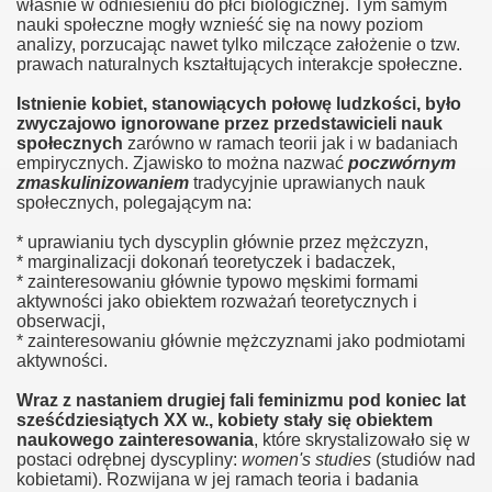
właśnie w odniesieniu do płci biologicznej. Tym samym
nauki społeczne mogły wznieść się na nowy poziom
analizy, porzucając nawet tylko milczące założenie o tzw.
prawach naturalnych kształtujących interakcje społeczne.
Istnienie kobiet, stanowiących połowę ludzkości, było
zwyczajowo ignorowane przez przedstawicieli nauk
społecznych
zarówno w ramach teorii jak i w badaniach
der ministry
empirycznych. Zjawisko to można nazwać
poczwórnym
zmaskulinizowaniem
tradycyjnie uprawianych nauk
społecznych, polegającym na:
* uprawianiu tych dyscyplin głównie przez mężczyzn,
* marginalizacji dokonań teoretyczek i badaczek,
* zainteresowaniu głównie typowo męskimi formami
aktywności jako obiektem rozważań teoretycznych i
obserwacji,
* zainteresowaniu głównie mężczyznami jako podmiotami
ligii
aktywności.
Wraz z nastaniem drugiej fali feminizmu pod koniec lat
sześćdziesiątych XX w., kobiety stały się obiektem
naukowego zainteresowania
, które skrystalizowało się w
postaci odrębnej dyscypliny:
women's studies
(studiów nad
kobietami). Rozwijana w jej ramach teoria i badania