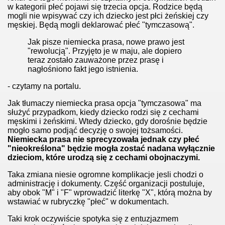
w kategorii płeć pojawi się trzecia opcja. Rodzice będą
mogli nie wpisywać czy ich dziecko jest płci żeńskiej czy
męskiej. Będą mogli deklarować płeć "tymczasową".
Jak pisze niemiecka prasa, nowe prawo jest
"rewolucją". Przyjęto je w maju, ale dopiero
teraz zostało zauważone przez prasę i
nagłośniono fakt jego istnienia.
der ministry
- czytamy na portalu.
Jak tłumaczy niemiecka prasa opcja "tymczasowa" ma
służyć przypadkom, kiedy dziecko rodzi się z cechami
męskimi i żeńskimi. Wtedy dziecko, gdy dorośnie będzie
mogło samo podjąć decyzję o swojej tożsamości.
Niemiecka prasa nie sprecyzowała jednak czy płeć
"nieokreślona" będzie mogła zostać nadana wyłącznie
dzieciom, które urodzą się z cechami obojnaczymi.
ligii
Taka zmiana niesie ogromne komplikacje jesli chodzi o
administrację i dokumenty. Część organizacji postuluje,
aby obok "M" i "F" wprowadzić literkę "X", którą można by
wstawiać w rubryczkę "płeć" w dokumentach.
Taki krok oczywiście spotyka się z entuzjazmem