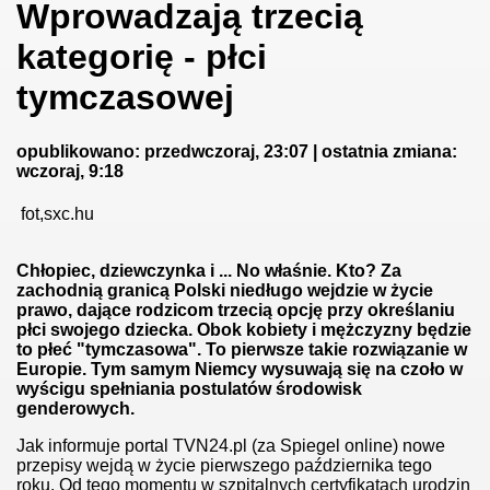
Wprowadzają trzecią
kategorię - płci
tymczasowej
opublikowano: przedwczoraj, 23:07 | ostatnia zmiana:
wczoraj, 9:18
fot,sxc.hu
Chłopiec, dziewczynka i ... No właśnie. Kto? Za
zachodnią granicą Polski niedługo wejdzie w życie
prawo, dające rodzicom trzecią opcję przy określaniu
płci swojego dziecka. Obok kobiety i mężczyzny będzie
to płeć "tymczasowa". To pierwsze takie rozwiązanie w
Europie. Tym samym Niemcy wysuwają się na czoło w
wyścigu spełniania postulatów środowisk
genderowych.
Jak informuje portal TVN24.pl (za Spiegel online) nowe
przepisy wejdą w życie pierwszego października tego
roku. Od tego momentu w szpitalnych certyfikatach urodzin